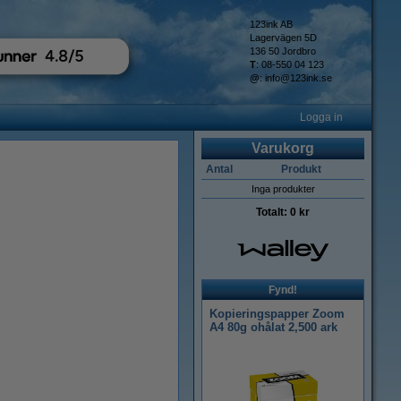
123ink AB
Lagervägen 5D
136 50 Jordbro
T
: 08-550 04 123
@
:
info@123ink.se
Logga in
Varukorg
Antal
Produkt
Inga produkter
Totalt:
0 kr
Fynd!
Kopieringspapper Zoom
A4 80g ohålat 2,500 ark