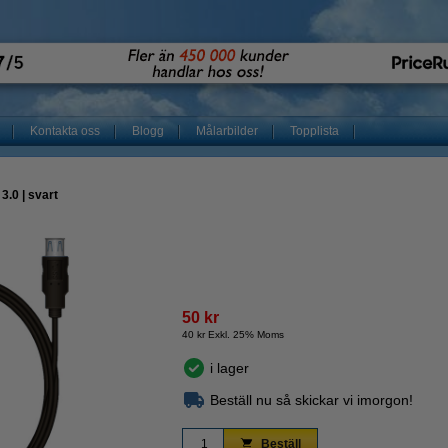
Kontakta oss
Blogg
Målarbilder
Topplista
.0 | svart
50 kr
40 kr Exkl. 25% Moms
i lager
Beställ nu så skickar vi imorgon!
Beställ