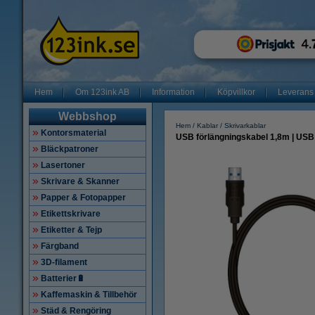
Hem
Om 123ink AB
Information
Köpvillkor
Leverans
Webbshop
Hem
Kablar
Skrivarkablar
Kontorsmaterial
USB förlängningskabel 1,8m | USB 3
Bläckpatroner
Lasertoner
Skrivare & Skanner
Papper & Fotopapper
Etikettskrivare
Etiketter & Tejp
Färgband
3D-filament
Batterier🔋
Kaffemaskin & Tillbehör
Städ & Rengöring