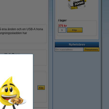
i lager
375 kr
 på ena änden och en USB-A hona
längningssladden har
Nyhetsbrev
MediaRange
USB-A hane/hona
361031