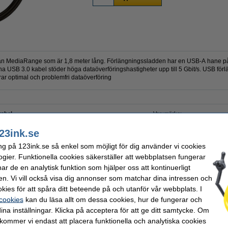
från MediaRange som är 1,8 meter lång. Förlängningssladden har en USB-A hane
 USB 3.0 kabel stöder höga dataöverföringshastigheter upp till 5 Gbit/s. USB för
ar optimal och problemfri dataöverföring
abel
Varumärke:
Kontakt:
Vårt artikelnr:
23ink.se
ng på 123ink.se så enkel som möjligt för dig använder vi cookies
ogier. Funktionella cookies säkerställer att webbplatsen fungerar
r de en analytisk funktion som hjälper oss att kontinuerligt
en. Vi vill också visa dig annonser som matchar dina intressen och
belklämma
6st
kies för att spåra ditt beteende på och utanför vår webbplats. I
 cookies
kan du läsa allt om dessa cookies, hur de fungerar och
ina inställningar. Klicka på acceptera för att ge ditt samtycke. Om
 kommer vi endast att placera funktionella och analytiska cookies