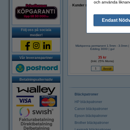
och använda liknand
Kunder som gjort ett liknande köp 
Endast Nöd
Följ oss på sociala
medier!
Märkpenna permanent 1.5mm - 3.0mm |
Edding 3000 | gul
35 kr
Vår leveranspartner
(Inkl. 25% Moms)
Betalningsalternativ
Bläckpatroner
HP bläckpatroner
Canon bläckpatroner
Epson bläckpatroner
Brother bläckpatroner
Lexmark bläckpatroner