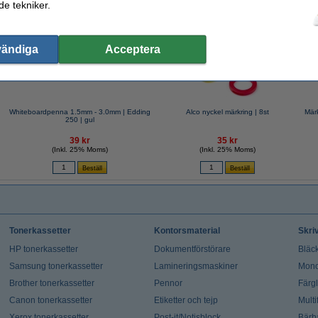
e tekniker.
valde ofta även dessa produkter!
vändiga
Acceptera
Whiteboardpenna 1.5mm - 3.0mm | Edding
Alco nyckel märkring | 8st
Mär
250 | gul
39 kr
35 kr
(Inkl. 25% Moms)
(Inkl. 25% Moms)
Tonerkassetter
Kontorsmaterial
Skri
HP tonerkassetter
Dokumentförstörare
Bläck
Samsung tonerkassetter
Lamineringsmaskiner
Mono
Brother tonerkassetter
Pennor
Färg
Canon tonerkassetter
Etiketter och tejp
Multi
Xerox tonerkassetter
Post-it/Notisblock
Bärb