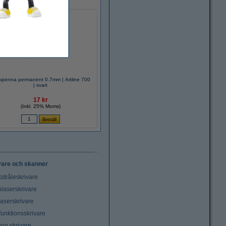
kpenna permanent 0.7mm | Artline 700
| svart
17 kr
(Inkl. 25% Moms)
vare och skanner
stråleskrivare
laserskrivare
laserskrivare
funktionsskrivare
ara skrivare