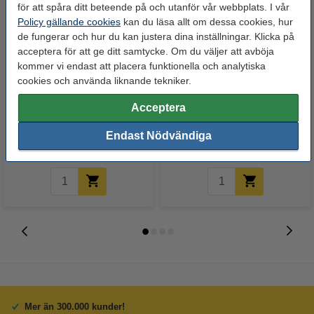
för att spåra ditt beteende på och utanför vår webbplats. I vår
Policy gällande cookies
kan du läsa allt om dessa cookies, hur
de fungerar och hur du kan justera dina inställningar. Klicka på
acceptera för att ge ditt samtycke. Om du väljer att avböja
kommer vi endast att placera funktionella och analytiska
cookies och använda liknande tekniker.
Varta V321 (SR616SW)
Varta V364 (SR60) Silveroxid
Silveroxid knappcellsbatteri
knappcellsbatteri
Acceptera
Endast Nödvändiga
22 kr
17 kr
Inkl. 25% Moms
Inkl. 25% Moms
Mer än 300.000 kunder!