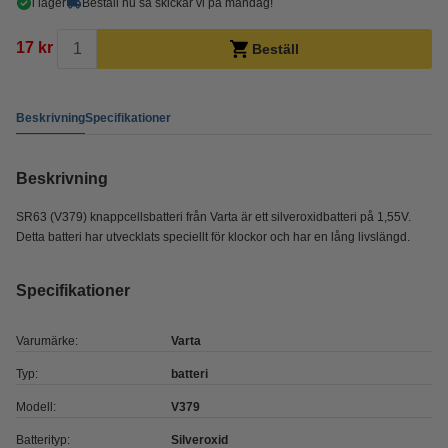
i lager
Beställ nu så skickar vi på måndag!
17 kr
Beställ
Beskrivning
Specifikationer
Beskrivning
SR63 (V379) knappcellsbatteri från Varta är ett silveroxidbatteri på 1,55V.
Detta batteri har utvecklats speciellt för klockor och har en lång livslängd.
Specifikationer
Varumärke:
Varta
Typ:
batteri
Modell:
V379
Batterityp:
Silveroxid