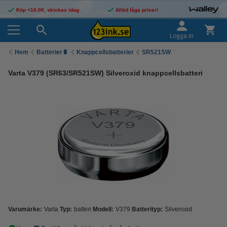
Köp <16:00, skickas idag
Alltid låga priser!
Logga in
Hem
Batterier🔋
Knappcellsbatterier
SR521SW
Varta V379 (SR63/SR521SW) Silveroxid knappcellsbatteri
Varumärke:
Varta
Typ:
batteri
Modell:
V379
Batterityp:
Silveroxid