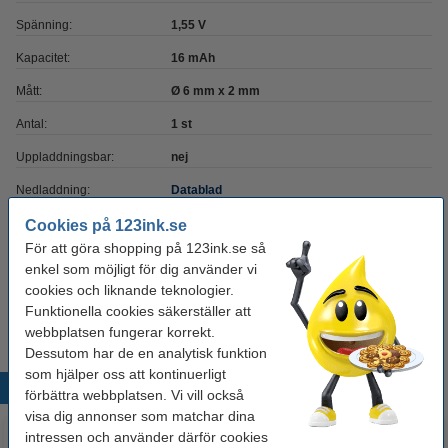
Spänning:
1,55 V
Kapacitet:
16 mAh
Mått:
Ø 6 mm x 2 mm
Antal:
1 st
Uppladdningsbar:
nej
Nedladdning:
Datablad
Cookies på 123ink.se
För att göra shopping på 123ink.se så
Extra information
enkel som möjligt för dig använder vi
Batteriet benämns
även som:
cookies och liknande teknologier.
Funktionella cookies säkerställer att
Batteriet ersätter:
webbplatsen fungerar korrekt.
379
SR521
SR521SW
SR63
V379
Dessutom har de en analytisk funktion
som hjälper oss att kontinuerligt
Populära produkter
förbättra webbplatsen. Vi vill också
visa dig annonser som matchar dina
intressen och använder därför cookies