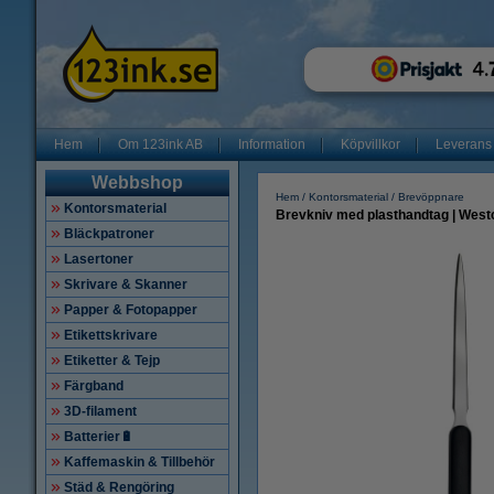
Hem
Om 123ink AB
Information
Köpvillkor
Leverans
Webbshop
Hem
Kontorsmaterial
Brevöppnare
Kontorsmaterial
Brevkniv med plasthandtag | West
Bläckpatroner
Lasertoner
Skrivare & Skanner
Papper & Fotopapper
Etikettskrivare
Etiketter & Tejp
Färgband
3D-filament
Batterier🔋
Kaffemaskin & Tillbehör
Städ & Rengöring