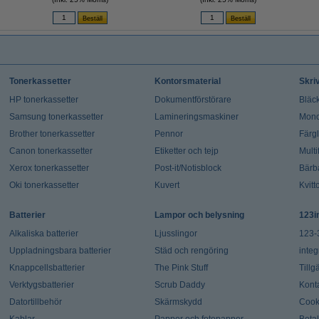
Tonerkassetter
Kontorsmaterial
Skri
HP tonerkassetter
Dokumentförstörare
Bläck
Samsung tonerkassetter
Lamineringsmaskiner
Mono
Brother tonerkassetter
Pennor
Färg
Canon tonerkassetter
Etiketter och tejp
Multi
Xerox tonerkassetter
Post-it/Notisblock
Bärb
Oki tonerkassetter
Kuvert
Kvitt
Batterier
Lampor och belysning
123i
Alkaliska batterier
Ljusslingor
123-
Uppladningsbara batterier
Städ och rengöring
integ
Knappcellsbatterier
The Pink Stuff
Tillg
Verktygsbatterier
Scrub Daddy
Kont
Datortillbehör
Skärmskydd
Cook