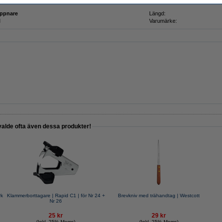
ppnare
Längd:
l
Varumärke:
valde ofta även dessa produkter!
rk
Klammerborttagare | Rapid C1 | för Nr 24 +
Brevkniv med trähandtag | Westcott
Nr 26
25 kr
29 kr
(Inkl. 25% Moms)
(Inkl. 25% Moms)