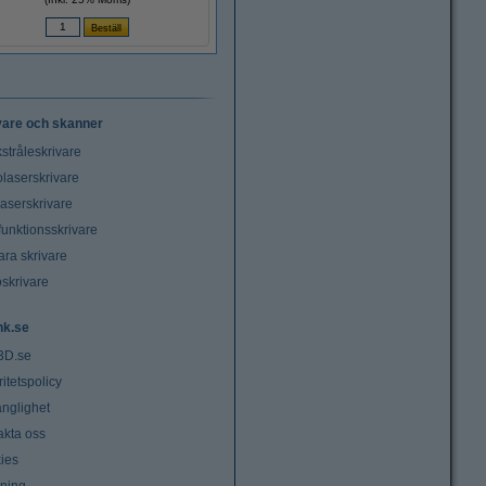
vare och skanner
stråleskrivare
laserskrivare
laserskrivare
funktionsskrivare
ara skrivare
oskrivare
nk.se
3D.se
ritetspolicy
änglighet
akta oss
ies