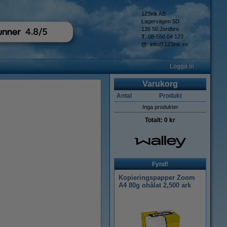
123ink AB
Lagervägen 5D
136 50 Jordbro
T
: 08-550 04 123
@
:
info@123ink.se
Logga in
Varukorg
Antal
Produkt
Inga produkter
Totalt:
0 kr
Fynd!
Kopieringspapper Zoom
A4 80g ohålat 2,500 ark