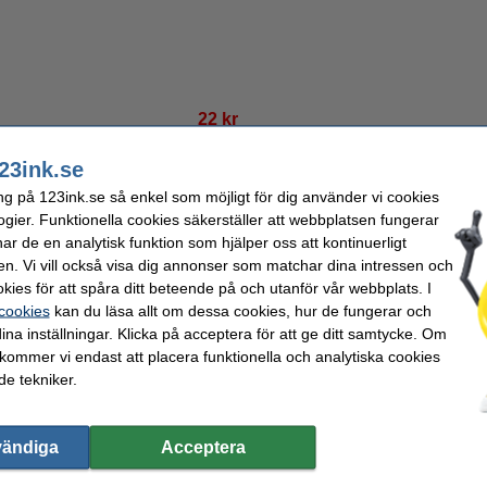
22 kr
17,60 kr Exkl. 25% Moms
23ink.se
i lager
ng på 123ink.se så enkel som möjligt för dig använder vi cookies
Beställ nu så skickar vi imorgon!
ogier. Funktionella cookies säkerställer att webbplatsen fungerar
r de en analytisk funktion som hjälper oss att kontinuerligt
Beställ
en. Vi vill också visa dig annonser som matchar dina intressen och
kies för att spåra ditt beteende på och utanför vår webbplats. I
 cookies
kan du läsa allt om dessa cookies, hur de fungerar och
ina inställningar. Klicka på acceptera för att ge ditt samtycke. Om
 kommer vi endast att placera funktionella och analytiska cookies
e tekniker.
rket 123ink.
v metall, har ett svart plasthandtag och har en längd på 190mm. Denna brevöppnar
vändiga
Acceptera