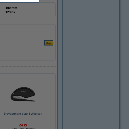
190 mm
123ink
Brevöppnare plast | Westcott
24 kr
(Inkl. 25% Moms)