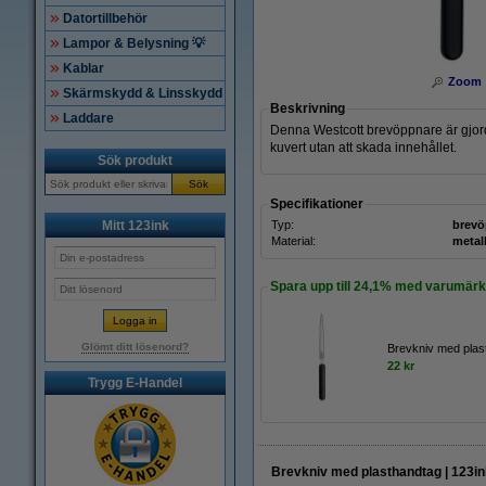
Datortillbehör
Lampor & Belysning 💡
Kablar
Zoom
Skärmskydd & Linsskydd
Beskrivning
Laddare
Denna Westcott brevöppnare är gjord
kuvert utan att skada innehållet.
Sök produkt
Sök
Specifikationer
Mitt 123ink
Typ:
brevö
Material:
metal
Spara upp till
24,1%
med varumärke
Glömt ditt lösenord?
Brevkniv med plas
22 kr
Trygg E-Handel
Brevkniv med plasthandtag | 123in