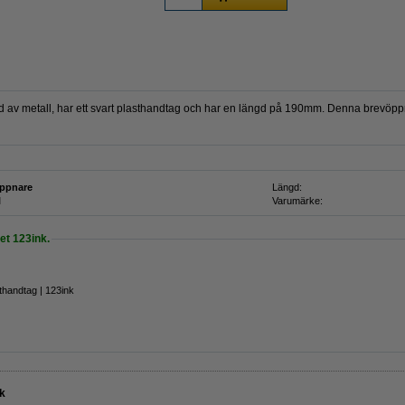
 av metall, har ett svart plasthandtag och har en längd på 190mm. Denna brevöppn
ppnare
Längd:
l
Varumärke:
t 123ink.
thandtag | 123ink
k