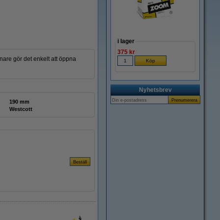
i lager
375 kr
are gör det enkelt att öppna
Nyhetsbrev
190 mm
Westcott