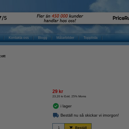
Kontakta oss
Blogg
Målarbilder
Topplista
cott
29 kr
23,20 kr Exkl. 25% Moms
i lager
Beställ nu så skickar vi imorgon!
Beställ