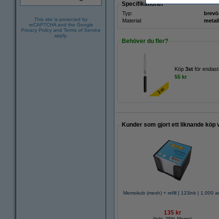
Specifikationer
Typ:
brevö
This site is protected by
Material:
metal
reCAPTCHA and the Google
Privacy Policy
and
Terms of Service
apply.
Behöver du fler?
Köp
3st
för endast
55 kr
Kunder som gjort ett liknande köp 
Memokub (mesh) + refill | 123ink | 1.000 a
135 kr
(Inkl. 25% Moms)