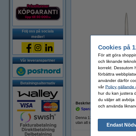
Följ oss på sociala
medier!
Cookies på 1
För att göra shoppi
Vår leveranspartner
och liknande teknol
korrekt. Dessutom ha
förbättra webbplats
använder därför coo
Betalningsalternativ
vår
Policy gällande
hur du kan justera d
Zoom
du väljer att avböja
Beskrivning
och använda liknand
Spara upp till
24,1%
med varumä
Denna 123ink brevöppnare är gjord a
utan att skada innehållet.
Endast Nöd