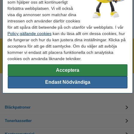
som hjälper oss att kontinuerligt
dom i 16 timmar och sedan tänds de automatiskt igen. På så sätt
förbättra webbplatsen. Vi vill också
kan du njuta av belysning under hela vintern.
visa dig annonser som matchar dina
intressen och använder därför cookies
för att spåra ditt beteende på och utanför vår webbplats. I vår
Policy gällande cookies
kan du läsa allt om dessa cookies, hur
de fungerar och hur du kan justera dina inställningar. Klicka på
acceptera för att ge ditt samtycke. Om du väljer att avböja
Mer än 300.000 kunder!
kommer vi endast att placera funktionella och analytiska
Beställ innan 16:00 så skickar vi idag!
cookies och använda liknande tekniker.
Alltid låga priser!
Acceptera
Endast Nödvändiga
Behöver du hjälp? Ring oss på 08-550 04 123
Helgfria vardagar från kl. 9:00 till 16:00
Bläckpatroner
Tonerkassetter