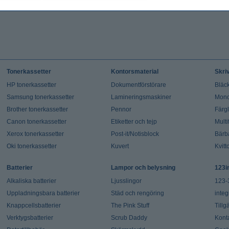
Tonerkassetter
Kontorsmaterial
Skri
HP tonerkassetter
Dokumentförstörare
Bläck
Samsung tonerkassetter
Lamineringsmaskiner
Mono
Brother tonerkassetter
Pennor
Färg
Canon tonerkassetter
Etiketter och tejp
Multi
Xerox tonerkassetter
Post-it/Notisblock
Bärb
Oki tonerkassetter
Kuvert
Kvitt
Batterier
Lampor och belysning
123i
Alkaliska batterier
Ljusslingor
123-
Uppladningsbara batterier
Städ och rengöring
integ
Knappcellsbatterier
The Pink Stuff
Tillg
Verktygsbatterier
Scrub Daddy
Kont