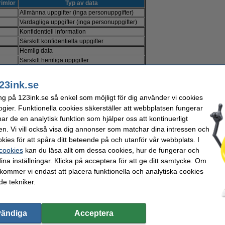
rimlor
Typ av data
Allmänna uppgifter (inga personuppgifter)
Vardagliga uppgifter (inga personuppgifter)
Konfidentiell information
Särskilt konfidentiella uppgifter
Hemlig data
Särskilt hemliga uppgifter
Extremt hemlig data
23ink.se
störare och hur man väljer rätt dokumentförstörare.
ng på 123ink.se så enkel som möjligt för dig använder vi cookies
ogier. Funktionella cookies säkerställer att webbplatsen fungerar
r de en analytisk funktion som hjälper oss att kontinuerligt
en. Vi vill också visa dig annonser som matchar dina intressen och
kies för att spåra ditt beteende på och utanför vår webbplats. I
 cookies
kan du läsa allt om dessa cookies, hur de fungerar och
ina inställningar. Klicka på acceptera för att ge ditt samtycke. Om
 kommer vi endast att placera funktionella och analytiska cookies
e tekniker.
vändiga
Acceptera