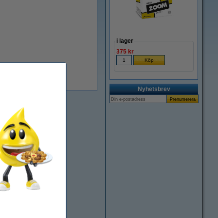
i lager
375 kr
Nyhetsbrev