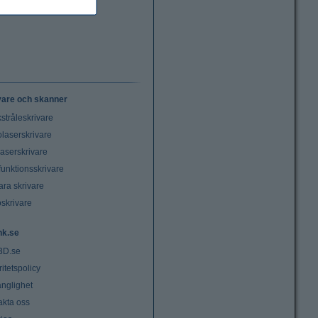
vare och skanner
stråleskrivare
laserskrivare
laserskrivare
funktionsskrivare
ara skrivare
oskrivare
nk.se
3D.se
ritetspolicy
änglighet
akta oss