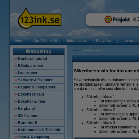
Hem
Om 123ink AB
Information
Köpvillkor
Leverans
Hem
Säkerhetsnivå
Webbshop
Kontorsmaterial
Bläckpatroner
Säkerthetsnivån för dokumentf
Lasertoner
Säkerhetsnivån för en dokumentförstöra
Skrivare & Skanner
tre skyddsklasser. Smalare remsor elle
Papper & Fotopapper
smala remsor eller små strimlor har dä
Etikettskrivare
Säkerhetsklass 1
För icke-konfidentiella u
Etiketter & Tejp
Säkerhetsnivåerna P1, 
Färgband
Säkerhetsklass 2
För konfidentiella uppgif
3D-filament
Säkerhetsnivåerna P3, 
Säkerhetsklass 3
Batterier🔋
För mycket konfidentiell
Kaffemaskin & Tillbehör
Säkerhetsnivåerna P5, 
Städ & Rengöring