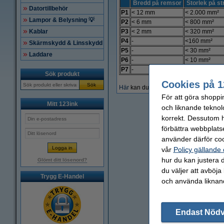
Bredd på remsor
Storlek på st
Datortillbehör
P1
< 12 mm
< 2.000 mm²
Lampor & Belysning 💡
P2
< 6 mm
< 800 mm²
P3
< 2 mm
< 320 mm²
Kablar
P4
-
<160 mm²
Skärmskydd & Linsskydd
P5
-
< 30 mm²
Laddare
P6
-
< 10 mm²
P7
-
< 5 mm²
Sök produkt
Cookies på 1
Sök
Här
kan du läsa på mer om dokumentför
För att göra shoppi
Mitt 123ink
och liknande teknol
korrekt. Dessutom ha
förbättra webbplats
använder därför coo
vår
Policy gällande
hur du kan justera d
Glömt ditt lösenord?
du väljer att avböja
Trygg E-Handel
och använda liknand
Endast Nöd