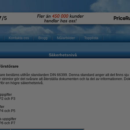
Kontakta oss
Blogg
Målarbilder
Topplista
Säkerhetsnivå
örstörare
re bestäms utifrån standarden DIN 66399. Denna standard anger att det finns sju o
r strimlor gör det svårare att återställa dokumenten och ta del av informationen. 
rför en högre säkerhetsnivå.
ppgifter
P2 och P3
ter
P4 och P5
a uppgifter
P6 och P7