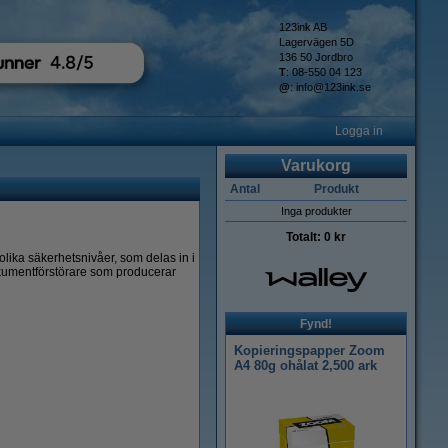
123ink AB
Lagervägen 5D
136 50 Jordbro
T
: 08-550 04 123
@
:
info@123ink.se
Logga in
Varukorg
Antal
Produkt
Inga produkter
Totalt:
0 kr
lika säkerhetsnivåer, som delas in i
Dokumentförstörare som producerar
Fynd!
Kopieringspapper Zoom
A4 80g ohålat 2,500 ark