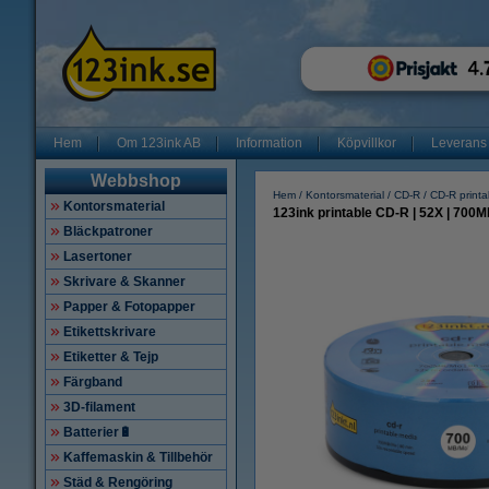
Hem
Om 123ink AB
Information
Köpvillkor
Leverans
Webbshop
Hem
Kontorsmaterial
CD-R
CD-R printa
Kontorsmaterial
123ink printable CD-R | 52X | 700MB
Bläckpatroner
Lasertoner
Skrivare & Skanner
Papper & Fotopapper
Etikettskrivare
Etiketter & Tejp
Färgband
3D-filament
Batterier🔋
Kaffemaskin & Tillbehör
Städ & Rengöring