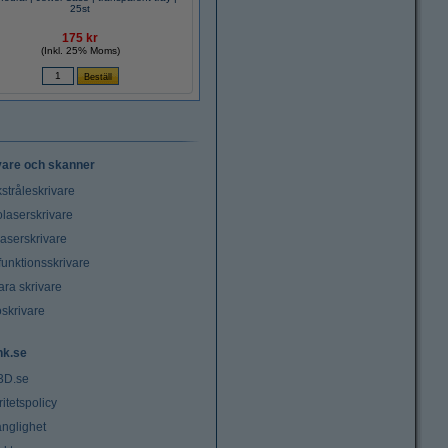
25st
175 kr
(Inkl. 25% Moms)
vare och skanner
stråleskrivare
laserskrivare
laserskrivare
funktionsskrivare
ara skrivare
oskrivare
nk.se
3D.se
ritetspolicy
änglighet