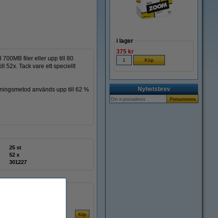
i lager
375 kr
700MB filer eller upp till 80
 52x. Tack vare ett speciellt
Nyhetsbrev
kningsmetod används upp till 62 %
25 st
52 x
301227