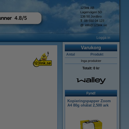
123ink AB
Lagervägen 5D
136 50 Jordbro
T
: 08-550 04 123
@
:
info@123ink.se
Logga in
Varukorg
Antal
Produkt
Inga produkter
Totalt:
0 kr
Fynd!
Kopieringspapper Zoom
A4 80g ohålat 2,500 ark