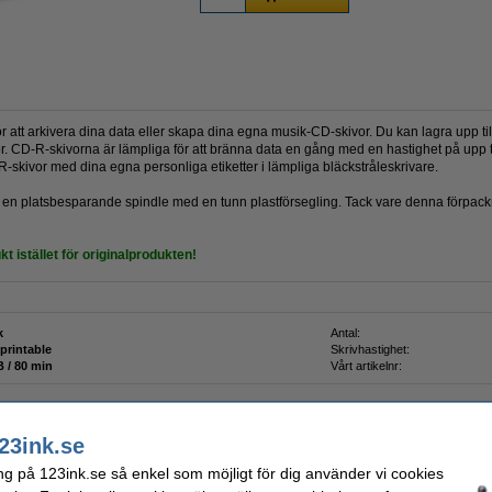
tt arkivera dina data eller skapa dina egna musik-CD-skivor. Du kan lagra upp till 
 CD-R-skivorna är lämpliga för att bränna data en gång med en hastighet på upp till
R-skivor med dina egna personliga etiketter i lämpliga bläckstråleskrivare.
på en platsbesparande spindle med en tunn plastförsegling. Tack vare denna förpac
kt istället för originalprodukten!
k
Antal:
printable
Skrivhastighet:
 / 80 min
Vårt artikelnr:
23ink.se
ng på 123ink.se så enkel som möjligt för dig använder vi cookies
1.0mm | 123ink | sorterade färger | 3st