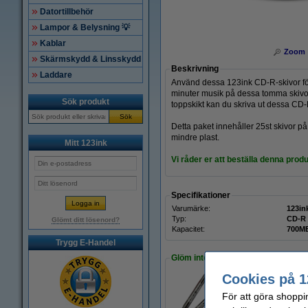
Datortillbehör
Lampor & Belysning 💡
Kablar
Zoom
Skärmskydd & Linsskydd
Beskrivning
Laddare
Använd dessa 123ink CD-R-skivor för a
minuter musik på dessa tomma skivor.
Sök produkt
toppskikt kan du skriva ut dessa CD-
Sök
Detta paket innehåller 25st skivor 
mindre plast.
Mitt 123ink
Vi råder er att beställa denna produ
Specifikationer
Varumärke:
123in
Typ:
CD-R 
Glömt ditt lösenord?
Kapacitet:
700MB
Trygg E-Handel
Glöm inte att beställa!
Cookies på 1
För att göra shoppi
Märkpenna CD/DVD 