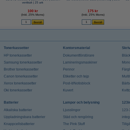
vertikalt | 25 ark
100 kr
175 kr
(Inkl. 25% Moms)
(Inkl. 25% Moms)
Tonerkassetter
Kontorsmaterial
Skri
HP tonerkassetter
Dokumentförstörare
Bläck
Samsung tonerkassetter
Lamineringsmaskiner
Mono
Brother tonerkassetter
Pennor
Färg
Canon tonerkassetter
Etiketter och tejp
Multi
Xerox tonerkassetter
Post-it/Notisblock
Bärb
Oki tonerkassetter
Kuvert
Kvitt
Batterier
Lampor och belysning
123i
Alkaliska batterier
Ljusslingor
123-
Uppladningsbara batterier
Städ och rengöring
integ
Knappcellsbatterier
The Pink Stuff
Tillg