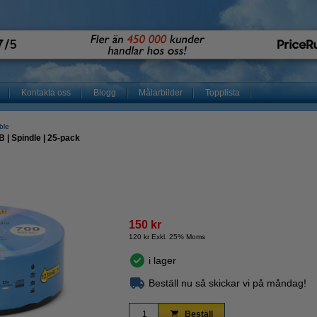
Kontakta oss
Blogg
Målarbilder
Topplista
ble
 | Spindle | 25-pack
150 kr
120 kr Exkl. 25% Moms
i lager
Beställ nu så skickar vi på måndag!
Beställ