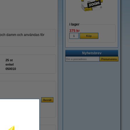
i lager
375 kr
or och damm och användas för
Nyhetsbrev
25 st
enkel
050010