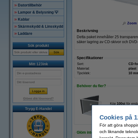
Datortillbehör
Lampor & Belysning 💡
Kablar
Zoom
Skärmskydd & Linsskydd
Beskrivning
Laddare
Detta paket innehåller 25 transpare
säker lagring av CD-skivor och DVD-sk
Sök produkt
Sök
Specifikationer
Mitt 123ink
Sort:
CD-fo
Material:
plast
Tjocklek:
10 m
Behöver du fler?
Glömt ditt lösenord?
Köp
100st
för end
Trygg E-Handel
600 kr
Cookies på 1
För att göra shoppi
och liknande teknol
Glöm inte att beställa!
korrekt. Dessutom ha