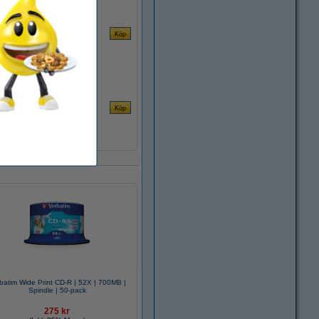
batim Wide Print CD-R | 52X | 700MB |
Spindle | 50-pack
275 kr