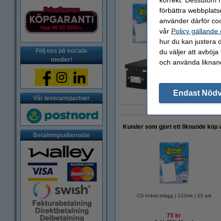
förbättra webbplats
CD fodral inlägg | 
använder därför coo
75 kr
vår
Policy gällande
hur du kan justera d
Följ oss på sociala
du väljer att avböja
medier!
och använda liknand
CD-box | Leitz 60
99,50 kr
Endast Nöd
Vår leveranspartner
Kunder som gjort ett liknande köp 
Betalningsalternativ
CD fodral inlägg | 123ink | 25 ark
75 kr