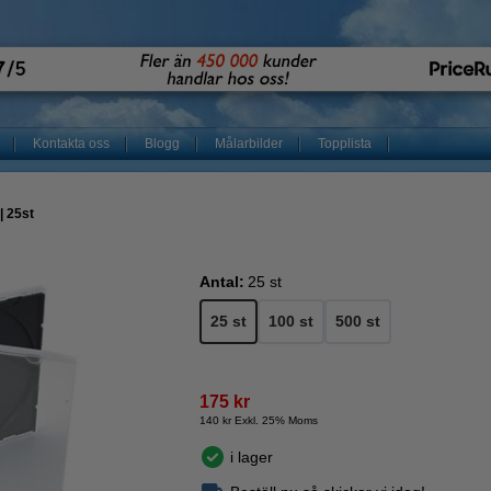
Kontakta oss
Blogg
Målarbilder
Topplista
| 25st
Antal:
25 st
25 st
100 st
500 st
175 kr
140 kr Exkl. 25% Moms
i lager