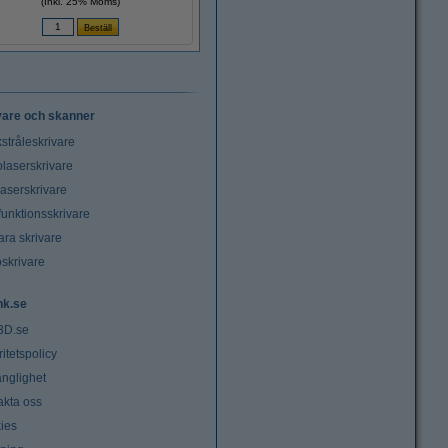
(Inkl. 25% Moms)
vare och skanner
stråleskrivare
laserskrivare
laserskrivare
funktionsskrivare
ara skrivare
oskrivare
nk.se
3D.se
ritetspolicy
änglighet
akta oss
ies