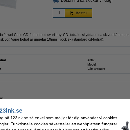
Beställ nu så skickar vi idag!
Beställ
nta Jewel Case CD-fodral med svart tray. CD-fodralet skyddar dina skivor från rep
ivor. Varje fodral är ungefär 10mm i tjocklek (standard cd-fodral).
dral
Antal:
Modell:
m
Vårt artikelnr:
ast
23ink.se
ng på 123ink.se så enkel som möjligt för dig använder vi cookies
ogier. Funktionella cookies säkerställer att webbplatsen fungerar
r de en analytisk funktion som hjälper oss att kontinuerligt