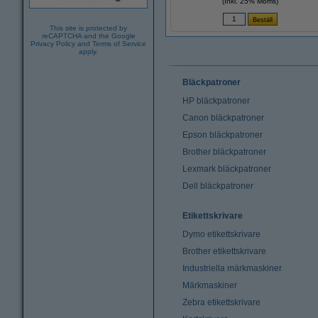
(Inkl. 25% Moms)
This site is protected by
reCAPTCHA and the Google
Privacy Policy
and
Terms of Service
apply.
Bläckpatroner
HP bläckpatroner
Canon bläckpatroner
Epson bläckpatroner
Brother bläckpatroner
Lexmark bläckpatroner
Dell bläckpatroner
Etikettskrivare
Dymo etikettskrivare
Brother etikettskrivare
Industriella märkmaskiner
Märkmaskiner
Zebra etikettskrivare