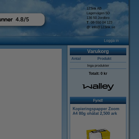
123ink AB
Lagervägen 5D
136 50 Jordbro
T
: 08-550 04 123
@
:
info@123ink.se
Logga in
Varukorg
Antal
Produkt
Inga produkter
Totalt:
0 kr
Fynd!
Kopieringspapper Zoom
A4 80g ohålat 2,500 ark