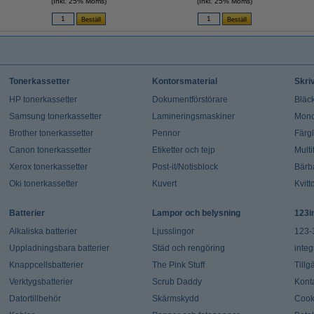
(Inkl. 25% Moms)
(Inkl. 25% Moms)
Tonerkassetter
Kontorsmaterial
Skri
HP tonerkassetter
Dokumentförstörare
Bläck
Samsung tonerkassetter
Lamineringsmaskiner
Mono
Brother tonerkassetter
Pennor
Färg
Canon tonerkassetter
Etiketter och tejp
Multi
Xerox tonerkassetter
Post-it/Notisblock
Bärb
Oki tonerkassetter
Kuvert
Kvitt
Batterier
Lampor och belysning
123i
Alkaliska batterier
Ljusslingor
123-
Uppladningsbara batterier
Städ och rengöring
integ
Knappcellsbatterier
The Pink Stuff
Tillg
Verktygsbatterier
Scrub Daddy
Kont
Datortillbehör
Skärmskydd
Cook