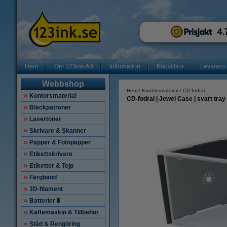
Hem
Om 123ink AB
Information
Köpvillkor
Leverans
Webbshop
Hem
Kontorsmaterial
CD-fodral
Kontorsmaterial
CD-fodral | Jewel Case | svart tray 
Bläckpatroner
Lasertoner
Skrivare & Skanner
Papper & Fotopapper
Etikettskrivare
Etiketter & Tejp
Färgband
3D-filament
Batterier🔋
Kaffemaskin & Tillbehör
Städ & Rengöring