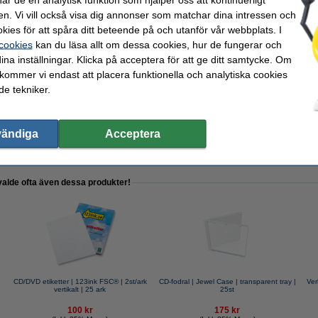
en. Vi vill också visa dig annonser som matchar dina intressen och
123ink | 25 ark
kies för att spåra ditt beteende på och utanför vår webbplats. I
 cookies
kan du läsa allt om dessa cookies, hur de fungerar och
ina inställningar. Klicka på acceptera för att ge ditt samtycke. Om
 kommer vi endast att placera funktionella och analytiska cookies
e tekniker.
41 WOW Click & Store | svart
vändiga
Acceptera
valde ofta även dessa produkter!
CD/DVD etiketter | 123ink FSC® | 2st/ark
CD-fodral | Jewel Case | transparent tray |
Ver
vertikalt | 25 ark
25st
100 kr
175 kr