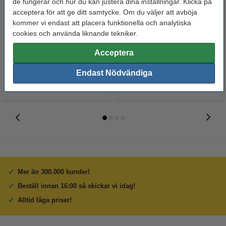
de fungerar och hur du kan justera dina inställningar. Klicka på
acceptera för att ge ditt samtycke. Om du väljer att avböja
Blädderblock blankt | 50.8cm x
Whiteboardtorkare magnetisk |
kommer vi endast att placera funktionella och analytiska
58.4cm | 123ink | FSC® | 20 ark
123ink
cookies och använda liknande tekniker.
229 kr
39 kr
Acceptera
Inkl. 25% Moms
Inkl. 25% Moms
Endast Nödvändiga
Mer än 300.000 kunder!
Beställ innan 16:00 så skickar vi idag!
Alltid låga priser!