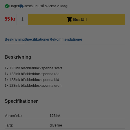
i lager
Beställ nu så skickar vi idag!
55 kr
Beställ
Beskrivning
Specifikationer
Rekommendationer
Beskrivning
1x 123ink blädderblockspenna svart
1x
123ink
blädderblockspenna röd
1x
123ink
blädderblockspenna blå
1x
123ink
blädderblockspenna grön
Specifikationer
Varumärke:
123ink
Färg:
diverse