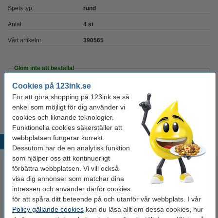
Spets typ:
rund
Antal:
4 st
Vårt artikelnr:
390565
Glöm inte att beställa!
Blädderblock blankt | 50.8cm x 58.4cm | 123ink
Cookies på 123ink.se
| FSC® | 20 ark
För att göra shopping på 123ink.se så
229 kr
enkel som möjligt för dig använder vi
cookies och liknande teknologier.
Funktionella cookies säkerställer att
webbplatsen fungerar korrekt.
Populära produkter
Dessutom har de en analytisk funktion
som hjälper oss att kontinuerligt
förbättra webbplatsen. Vi vill också
visa dig annonser som matchar dina
intressen och använder därför cookies
för att spåra ditt beteende på och utanför vår webbplats. I vår
Policy gällande cookies
kan du läsa allt om dessa cookies, hur