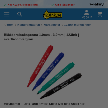
Köp <16:00, skickas idag
Alltid låga priser!
Logga in
Hem
Kontorsmaterial
Märkpennor
123ink märkpennor
Blädderblockspenna 1.0mm - 3.0mm | 123ink |
svart/röd/blå/grön
Varumärke:
123ink
Färg:
diverse
Spets typ:
rund
Antal:
4 st