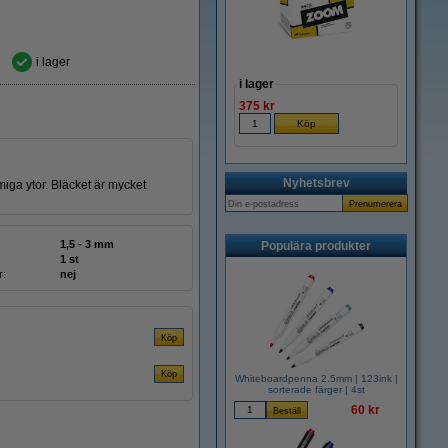
i lager
i lager
375 kr
Nyhetsbrev
iga ytor. Bläcket är mycket
1,5 - 3 mm
Populära produkter
1 st
r:
nej
Whiteboardpenna 2.5mm | 123ink |
sorterade färger | 4st
60 kr