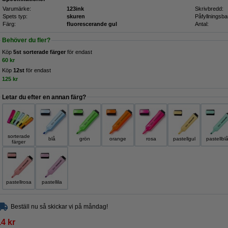
Varumärke:
123ink
Skrivbredd:
Spets typ:
skuren
Påfyllningsba
Färg:
fluorescerande gul
Antal:
Behöver du fler?
Köp
5st sorterade färger
för endast
60 kr
Köp
12st
för endast
125 kr
Letar du efter en annan färg?
sorterade
blå
grön
orange
rosa
pastellgul
pastellbl
färger
pastellrosa
pastellila
Beställ nu så skickar vi på måndag!
14 kr