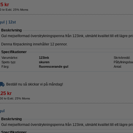
25 kr
0 kr Exkl. 25% Moms
ul | 12st
Beskrivning
Gul mejselformad överstrykningspenna från 123ink, utmärkt kvalitet till ett lägre pri
Denna förpackning innehåller 12 pennor.
Specifikationer
Varumärke:
123ink
Skrivbredd:
Spets typ:
skuren
Påfyllningsba
Färg:
fluorescerande gul
Antal:
Beställ nu så skickar vi på måndag!
125 kr
00 kr Exkl. 25% Moms
gul
Beskrivning
Gul mejselformad överstrykningspenna från 123ink, utmärkt kvalitet till ett lägre pri
Specifikationer