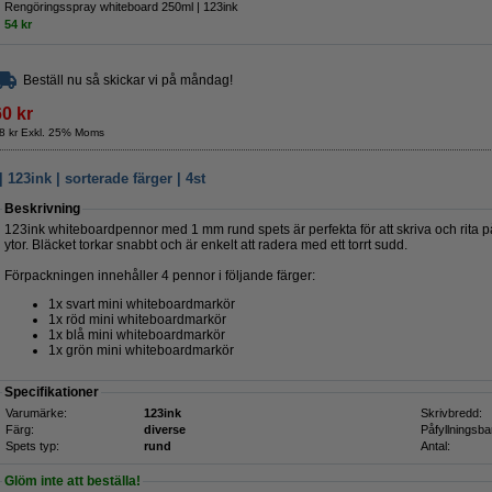
Rengöringsspray whiteboard 250ml | 123ink
54 kr
Beställ nu så skickar vi på måndag!
60 kr
8 kr Exkl. 25% Moms
23ink | sorterade färger | 4st
Beskrivning
123ink whiteboardpennor med 1 mm rund spets är perfekta för att skriva och rita 
ytor. Bläcket torkar snabbt och är enkelt att radera med ett torrt sudd.
Förpackningen innehåller 4 pennor i följande färger:
1x svart mini whiteboardmarkör
1x röd mini whiteboardmarkör
1x blå mini whiteboardmarkör
1x grön mini whiteboardmarkör
Specifikationer
Varumärke:
123ink
Skrivbredd:
Färg:
diverse
Påfyllningsba
Spets typ:
rund
Antal:
Glöm inte att beställa!