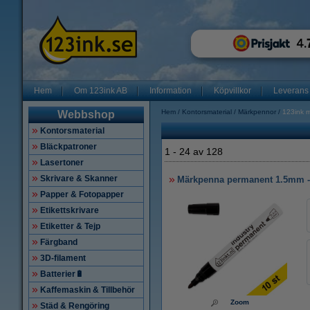
Hem
Om 123ink AB
Information
Köpvillkor
Leverans
Hem
Kontorsmaterial
Märkpennor
123ink 
Webbshop
Kontorsmaterial
Bläckpatroner
1
-
24
av
128
Lasertoner
Skrivare & Skanner
Märkpenna permanent 1.5mm - 3
Papper & Fotopapper
Etikettskrivare
Etiketter & Tejp
Färgband
3D-filament
Batterier🔋
Kaffemaskin & Tillbehör
Zoom
Städ & Rengöring