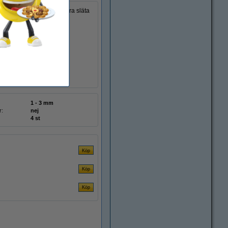
a på whiteboards och andra släta
r är tillverkade av 70 %
1 - 3 mm
r:
nej
4 st