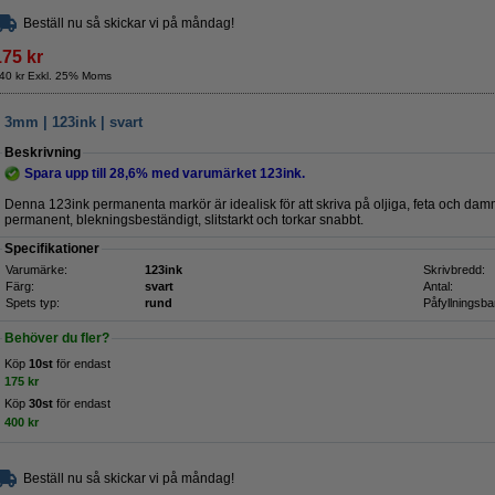
Beställ nu så skickar vi på måndag!
175 kr
40 kr Exkl. 25% Moms
3mm | 123ink | svart
Beskrivning
Spara upp till
28,6%
med varumärket 123ink.
Denna 123ink permanenta markör är idealisk för att skriva på oljiga, feta och damm
permanent, blekningsbeständigt, slitstarkt och torkar snabbt.
Specifikationer
Varumärke:
123ink
Skrivbredd:
Färg:
svart
Antal:
Spets typ:
rund
Påfyllningsba
Behöver du fler?
Köp
10st
för endast
175 kr
Köp
30st
för endast
400 kr
Beställ nu så skickar vi på måndag!