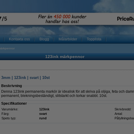
Kontakta oss
Blogg
Målarbilder
Topplista
märkpennor
123ink märkpennor
mm | 123ink | svart | 10st
Beskrivning
Denna 123ink permanenta markör är idealisk för att skriva på oljiga, feta och damm
permanent, blekningsbeständigt, slitstarkt och torkar snabbt. 10st.
Specifikationer
Varumärke:
123ink
Skrivbredd:
Färg:
svart
Antal:
Spets typ:
rund
Påfyllningsba