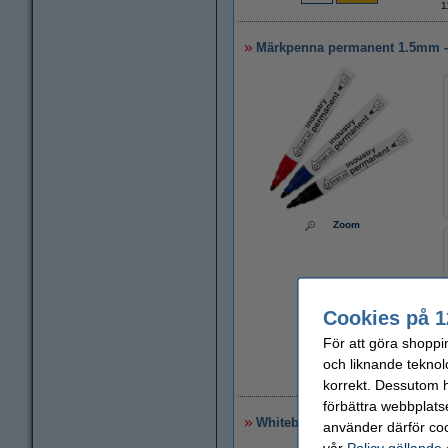
1
Märkpenna permanent 1.5mm - 3
Zoom
Cookies på 1
För att göra shoppi
och liknande teknol
5
korrekt. Dessutom ha
förbättra webbplats
Whiteboardpenna 1.5mm - 3.0mm 
använder därför coo
vår
Policy gällande