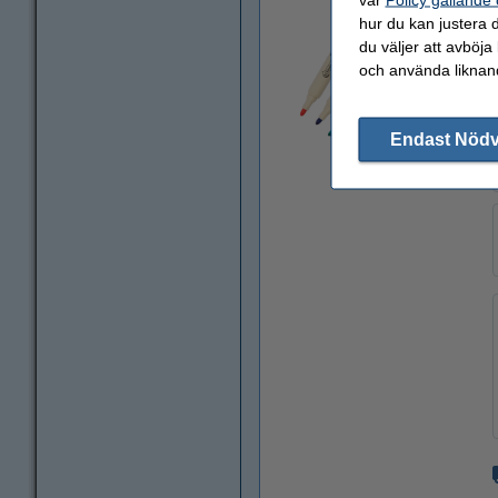
hur du kan justera d
du väljer att avböja
och använda liknand
Endast Nöd
Zoom