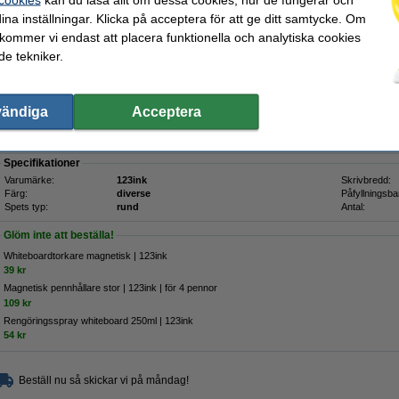
Beskrivning
ina inställningar. Klicka på acceptera för att ge ditt samtycke. Om
123ink whiteboardpennor med 1–3 mm rund spets är perfekta för att skriva och rit
ytor. Bläcket torkar snabbt och är enkelt att radera med ett torrt sudd. Dessa penno
 kommer vi endast att placera funktionella och analytiska cookies
återvunnen plast, vilket gör dem till ett miljömedvetet val.
e tekniker.
Förpackningen innehåller 4 pennor i följande färger:
1x 123ink whiteboardpenna blå
1x 123ink whiteboardpenna svart
vändiga
Acceptera
1x 123ink whiteboardpenna röd
1x 123ink whiteboardpenna grön
Specifikationer
Varumärke:
123ink
Skrivbredd:
Färg:
diverse
Påfyllningsba
Spets typ:
rund
Antal:
Glöm inte att beställa!
Whiteboardtorkare magnetisk | 123ink
39 kr
Magnetisk pennhållare stor | 123ink | för 4 pennor
109 kr
Rengöringsspray whiteboard 250ml | 123ink
54 kr
Beställ nu så skickar vi på måndag!