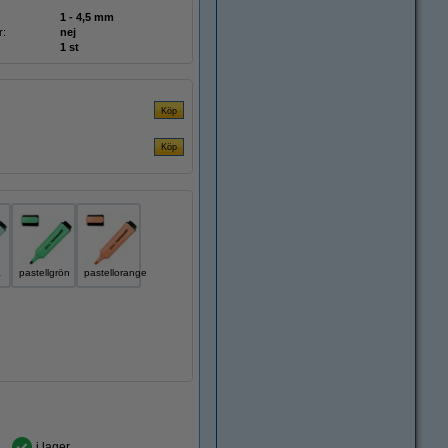
1 - 4,5 mm
r:
nej
1 st
å
pastellgrön
pastellorange
i lager