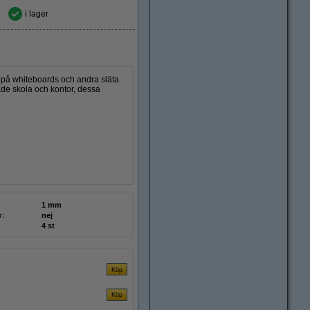
i lager
a på whiteboards och andra släta
både skola och kontor, dessa
1 mm
r:
nej
4 st