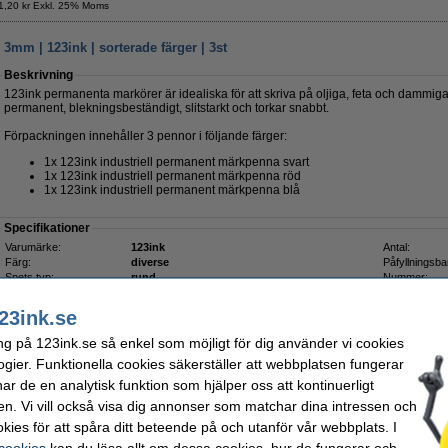
1,20 kr Exkl. 25% Moms
mm | 123ink | sorterade färger | 3st
Beskrivning
123ink permanenta markörer är idealiska för att skriva på oljiga, feta och dammiga
permanent, blekningsbeständigt, slitstarkt och torkar snabbt.
Förpackningen innehåller 3 pennor i följande färger:
1x 123ink industriell permanent märkpenna svart
1x 123ink industriell permanent märkpenna röd
1x 123ink industriell permanent märkpenna blå
Specifikationer
Varumärke:
123ink
Antal:
Färg:
diverse
Påfyllningsba
Spets typ:
rund
Nummer:
Skrivbredd:
1,5 - 3 mm
23ink.se
Beställ nu så skickar vi på måndag!
ng på 123ink.se så enkel som möjligt för dig använder vi cookies
65 kr
ogier. Funktionella cookies säkerställer att webbplatsen fungerar
2 kr Exkl. 25% Moms
r de en analytisk funktion som hjälper oss att kontinuerligt
en. Vi vill också visa dig annonser som matchar dina intressen och
| 123ink | sorterade färger | 4st | återvunnen plast
kies för att spåra ditt beteende på och utanför vår webbplats. I
 cookies
kan du läsa allt om dessa cookies, hur de fungerar och