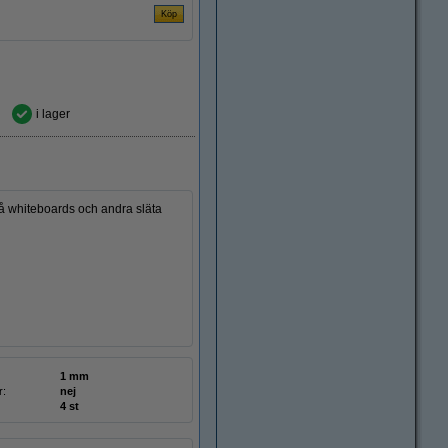
i lager
på whiteboards och andra släta
1 mm
r:
nej
4 st