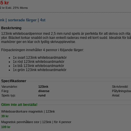
65 kr
2 kr Exkl. 25% Moms
 | sorterade färger | 4st
Beskrivning
123ink whiteboardpennor med 2,5 mm rund spets är perfekta för att skriva och rit
ytor. Bläcket torkar snabbt och kan enkelt raderas med ett torrt sudd. Idealisk för 
markörer ger en klar och tydlig skrivupplevelse.
Förpackningen innehåller 4 pennor i följande färger:
1x svart 123ink whiteboardmarkör
1x röd 123ink whiteboardmarkör
1x blå 123ink whiteboardmarkör
1x grön 123ink whiteboardmarkör
Specifikationer
Varumärke:
123ink
Skrivbredd:
Färg:
diverse
Påfyllningsba
Spets typ:
rund
Antal:
Glöm inte att beställa!
Whiteboardtorkare magnetisk | 123ink
39 kr
Magnetisk pennhållare stor | 123ink | för 4 pennor
109 kr