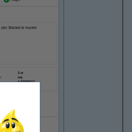
 ytor. Bläcket är mycket
3 st
r:
nej
4-8300001C
i lager