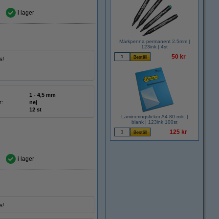
i lager
Märkpenna permanent 2.5mm |
123ink | 4st
50 kr
s!
1 - 4,5 mm
r:
nej
12 st
Lamineringsfickor A4 80 mik. |
blank | 123ink 100st
125 kr
i lager
s!