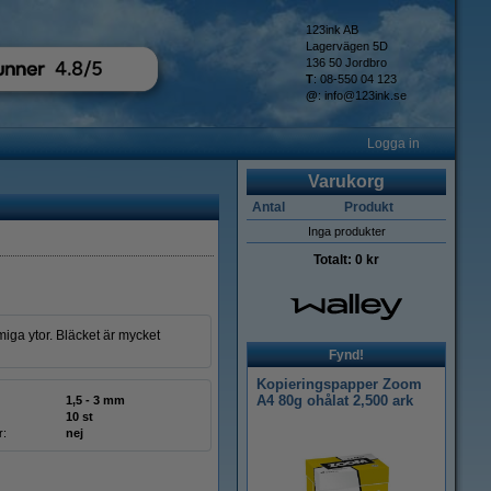
123ink AB
Lagervägen 5D
136 50 Jordbro
T
: 08-550 04 123
@
:
info@123ink.se
Logga in
Varukorg
Antal
Produkt
Inga produkter
Totalt:
0 kr
iga ytor. Bläcket är mycket
Fynd!
Kopieringspapper Zoom
A4 80g ohålat 2,500 ark
1,5 - 3 mm
10 st
r:
nej