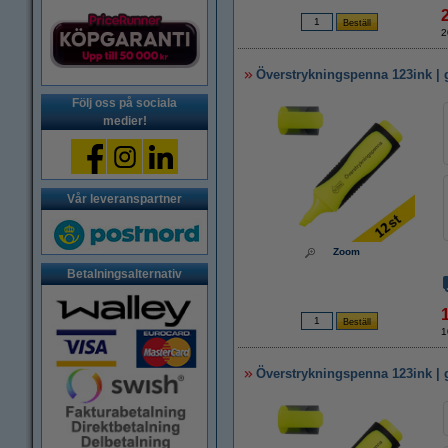
2
Överstrykningspenna 123ink | g
Följ oss på sociala
medier!
Vår leveranspartner
Zoom
Betalningsalternativ
1
Överstrykningspenna 123ink | 