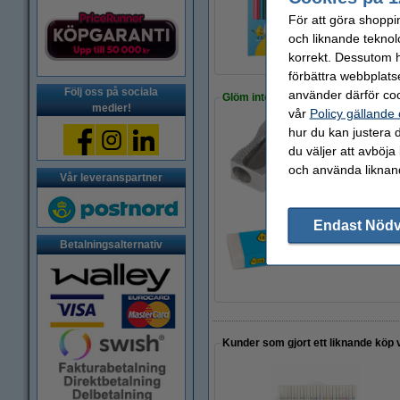
Köp
3 x 12st
för e
För att göra shoppi
125 kr
och liknande teknol
korrekt. Dessutom ha
förbättra webbplats
Följ oss på sociala
använder därför coo
Glöm inte att beställa!
medier!
vår
Policy gällande
hur du kan justera d
Pennvässare enkel
du väljer att avböja
14 kr
och använda liknand
Vår leveranspartner
Endast Nöd
Suddgummi | 123in
Betalningsalternativ
9 kr
Kunder som gjort ett liknande köp 