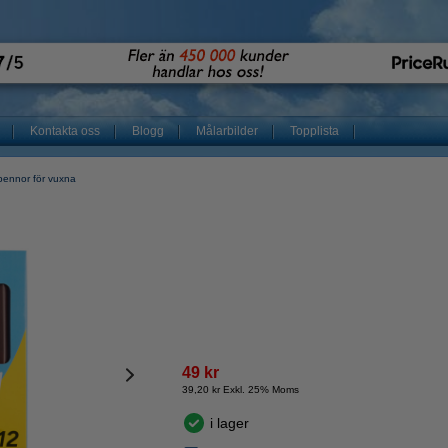
Kontakta oss
Blogg
Målarbilder
Topplista
pennor för vuxna
49 kr
39,20 kr Exkl. 25% Moms
i lager