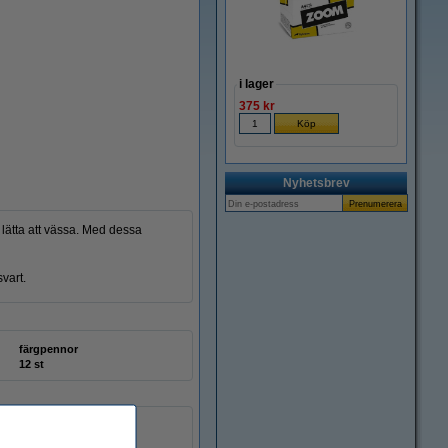
i lager
375 kr
Nyhetsbrev
lätta att vässa. Med dessa
svart.
färgpennor
12 st