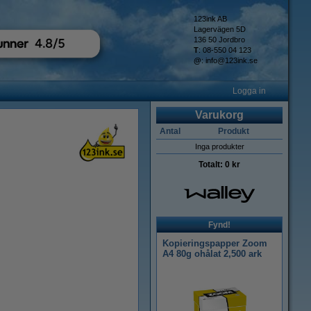
123ink AB
Lagervägen 5D
136 50 Jordbro
T
: 08-550 04 123
@
:
info@123ink.se
Logga in
Varukorg
Antal
Produkt
Inga produkter
Totalt:
0 kr
Fynd!
Kopieringspapper Zoom
A4 80g ohålat 2,500 ark