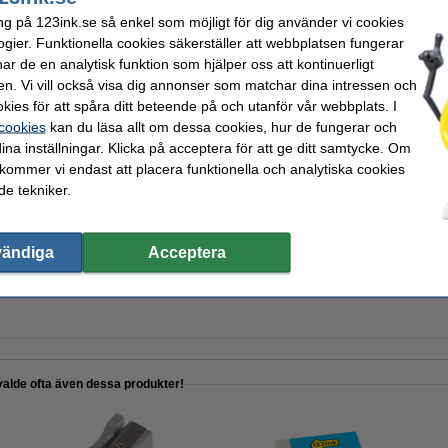
ndast
ng på 123ink.se så enkel som möjligt för dig använder vi cookies
ogier. Funktionella cookies säkerställer att webbplatsen fungerar
r de en analytisk funktion som hjälper oss att kontinuerligt
en. Vi vill också visa dig annonser som matchar dina intressen och
kies för att spåra ditt beteende på och utanför vår webbplats. I
 cookies
kan du läsa allt om dessa cookies, hur de fungerar och
ina inställningar. Klicka på acceptera för att ge ditt samtycke. Om
 | 123ink | magnesium
 kommer vi endast att placera funktionella och analytiska cookies
e tekniker.
vändiga
Acceptera
k | 1st
valde ofta även dessa produkter!