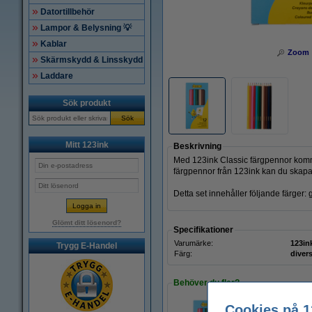
Datortillbehör
Lampor & Belysning 💡
Kablar
Zoom
Skärmskydd & Linsskydd
Laddare
Sök produkt
Sök
Mitt 123ink
Beskrivning
Med 123ink Classic färgpennor komme
färgpennor från 123ink kan du skapa 
Detta set innehåller följande färger: 
Glömt ditt lösenord?
Specifikationer
Varumärke:
123in
Trygg E-Handel
Färg:
diver
Behöver du fler?
Cookies på 1