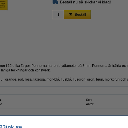
Beställ nu så skickar vi idag!
Beställ
Zoom
r i 12 olika färger. Pennorna har en blydiameter på 3mm. Pennorna är träfria och 
livliga teckningar och konstverk.
gul, orange, röd, rosa, laxrosa, mörkblå, ljusblå, ljusgrön, grön, brun, mörkbrun och 
k
Sort:
se
Antal:
23ink.se