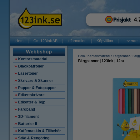
Hem
Om 123ink AB
Information
Köpvillkor
Leverans
Webbshop
Hem
Kontorsmaterial
Färgpennor
Färg
Kontorsmaterial
Färgpennor | 123ink | 12st
Bläckpatroner
Lasertoner
Skrivare & Skanner
Papper & Fotopapper
Etikettskrivare
Etiketter & Tejp
Färgband
3D-filament
Batterier🔋
Kaffemaskin & Tillbehör
Städ & Rengöring