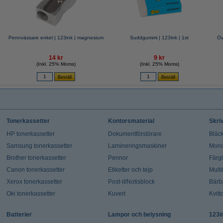
Pennvässare enkel | 123ink | magnesium
Suddgummi | 123ink | 1st
Öv
14 kr
9 kr
(Inkl. 25% Moms)
(Inkl. 25% Moms)
Tonerkassetter
Kontorsmaterial
Skri
HP tonerkassetter
Dokumentförstörare
Bläck
Samsung tonerkassetter
Lamineringsmaskiner
Mono
Brother tonerkassetter
Pennor
Färg
Canon tonerkassetter
Etiketter och tejp
Multi
Xerox tonerkassetter
Post-it/Notisblock
Bärb
Oki tonerkassetter
Kuvert
Kvitt
Batterier
Lampor och belysning
123i