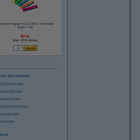
erstrykningspenna 123ink | sorterade
färger | 5st
60 kr
(Inkl. 25% Moms)
vare och skanner
stråleskrivare
laserskrivare
laserskrivare
funktionsskrivare
ara skrivare
oskrivare
nk.se