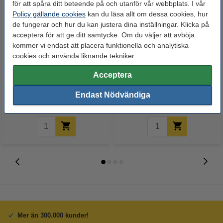
för att spåra ditt beteende på och utanför vår webbplats. I vår
Policy gällande cookies
kan du läsa allt om dessa cookies, hur
de fungerar och hur du kan justera dina inställningar. Klicka på
acceptera för att ge ditt samtycke. Om du väljer att avböja
kommer vi endast att placera funktionella och analytiska
cookies och använda liknande tekniker.
Fineliner 0.45mm | 123ink | svart
Överstrykningspenna 123ink |
| 10st
sorterade färger | 5st
Acceptera
Endast Nödvändiga
60 kr
60 kr
Inkl. 25% Moms
Inkl. 25% Moms
Mer än 300.000 kunder!