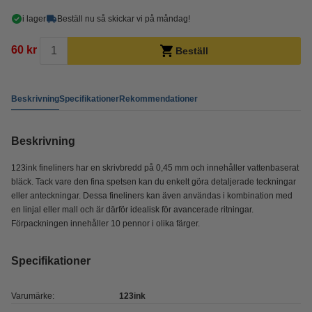
i lager
Beställ nu så skickar vi på måndag!
60 kr
Beställ
Beskrivning
Specifikationer
Rekommendationer
Beskrivning
123ink fineliners har en skrivbredd på 0,45 mm och innehåller vattenbaserat
bläck. Tack vare den fina spetsen kan du enkelt göra detaljerade teckningar
eller anteckningar. Dessa fineliners kan även användas i kombination med
en linjal eller mall och är därför idealisk för avancerade ritningar.
Förpackningen innehåller 10 pennor i olika färger.
Specifikationer
Varumärke:
123ink