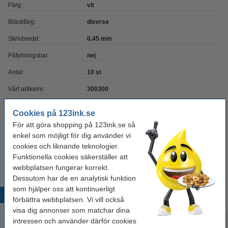
Färg:
vit
Bläckfärg:
diverse
Skrivbredd:
0,45 mm
Påfyllningsbar:
nej
Antal:
10 st
Vårt artikelnr:
300300
Cookies på 123ink.se
Glöm inte att beställa!
För att göra shopping på 123ink.se så
enkel som möjligt för dig använder vi
Millimeterblock A4 | 80g | 123ink | 25 ark
cookies och liknande teknologier.
24 kr
Funktionella cookies säkerställer att
webbplatsen fungerar korrekt.
Dessutom har de en analytisk funktion
som hjälper oss att kontinuerligt
Populära produkter
förbättra webbplatsen. Vi vill också
visa dig annonser som matchar dina
intressen och använder därför cookies