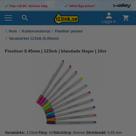
Köp <16:00, skickas idag
Alltid låga priser!
Logga in
Hem
Kontorsmaterial
Fineliner pennor
Varumärket 123ink (0,45mm)
Fineliner 0.45mm | 123ink | blandade färger | 10st
Varumärke:
123ink
Färg:
vit
Bläckfärg:
diverse
Skrivbredd:
0,45 mm