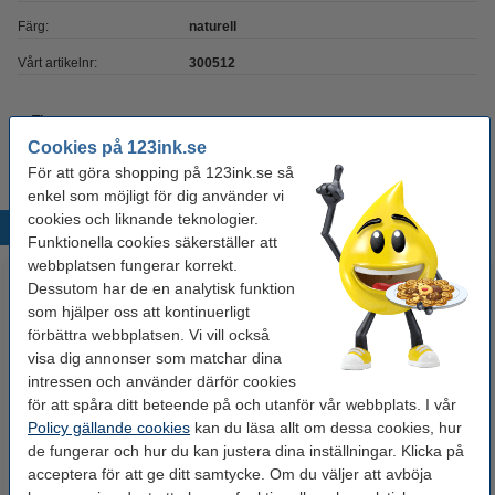
Färg:
naturell
Vårt artikelnr:
300512
Tips
Vi råder er att beställa denna produkt istället för originalprodukten!
Cookies på 123ink.se
För att göra shopping på 123ink.se så
enkel som möjligt för dig använder vi
cookies och liknande teknologier.
Populära produkter
Funktionella cookies säkerställer att
webbplatsen fungerar korrekt.
Dessutom har de en analytisk funktion
som hjälper oss att kontinuerligt
förbättra webbplatsen. Vi vill också
visa dig annonser som matchar dina
intressen och använder därför cookies
för att spåra ditt beteende på och utanför vår webbplats. I vår
Policy gällande cookies
kan du läsa allt om dessa cookies, hur
Gummiband 100 x 1,5mm |
Gummiband 150 x 1,5mm |
de fungerar och hur du kan justera dina inställningar. Klicka på
123ink | 100g
123ink | 500g
acceptera för att ge ditt samtycke. Om du väljer att avböja