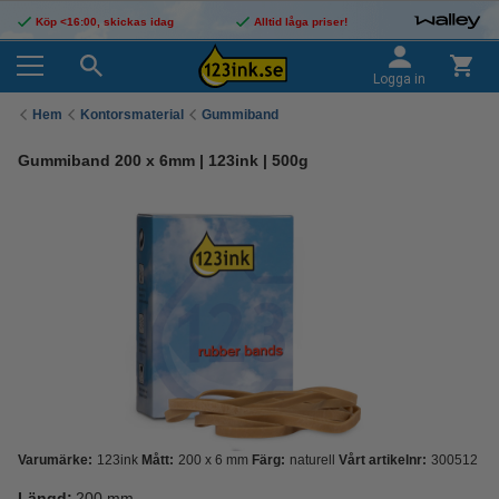
Köp <16:00, skickas idag
Alltid låga priser!
Logga in
Hem
Kontorsmaterial
Gummiband
Gummiband 200 x 6mm | 123ink | 500g
Varumärke:
123ink
Mått:
200 x 6 mm
Färg:
naturell
Vårt artikelnr:
300512
Längd:
200 mm