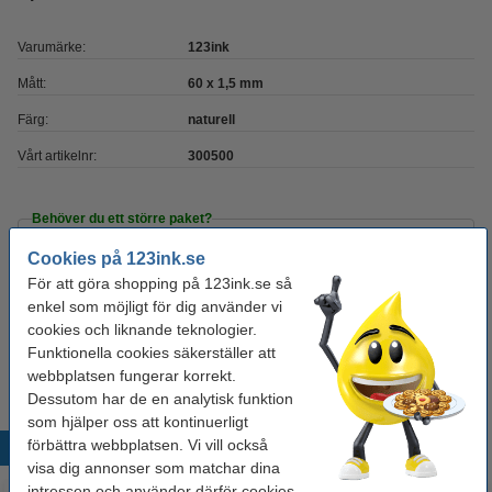
Varumärke:
123ink
Mått:
60 x 1,5 mm
Färg:
naturell
Vårt artikelnr:
300500
Behöver du ett större paket?
Cookies på 123ink.se
Köp
500g
för endast
För att göra shopping på 123ink.se så
125 kr
enkel som möjligt för dig använder vi
cookies och liknande teknologier.
Tips
Funktionella cookies säkerställer att
Vi råder er att beställa denna produkt istället för originalprodukten!
webbplatsen fungerar korrekt.
Dessutom har de en analytisk funktion
som hjälper oss att kontinuerligt
förbättra webbplatsen. Vi vill också
Populära produkter
visa dig annonser som matchar dina
intressen och använder därför cookies