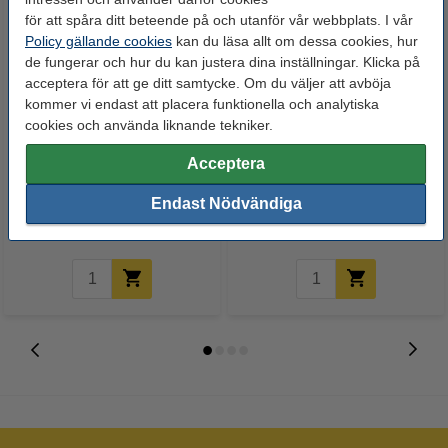
för att spåra ditt beteende på och utanför vår webbplats. I vår
Policy gällande cookies
kan du läsa allt om dessa cookies, hur
de fungerar och hur du kan justera dina inställningar. Klicka på
acceptera för att ge ditt samtycke. Om du väljer att avböja
kommer vi endast att placera funktionella och analytiska
cookies och använda liknande tekniker.
Gummiband 80 x 1,5mm |
Gummiband 90 x 1,5mm |
Acceptera
123ink | 100g
123ink | 100g
Endast Nödvändiga
29 kr
29 kr
Inkl. 25% Moms
Inkl. 25% Moms