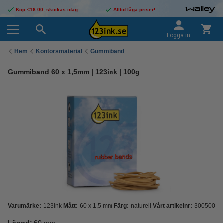
Köp <16:00, skickas idag
Alltid låga priser!
Logga in
Hem
Kontorsmaterial
Gummiband
Gummiband 60 x 1,5mm | 123ink | 100g
Varumärke:
123ink
Mått:
60 x 1,5 mm
Färg:
naturell
Vårt artikelnr:
300500
Längd:
60 mm