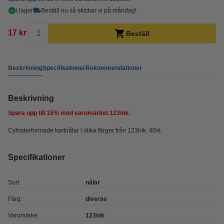
i lager
Beställ nu så skickar vi på måndag!
17 kr
Beställ
Beskrivning
Specifikationer
Rekommendationer
Beskrivning
Spara upp till
15%
med varumärket 123ink.
Cylinderformade kartnålar i olika färger från 123ink. 40st.
Specifikationer
Sort:
nålar
Färg:
diverse
Varumärke:
123ink