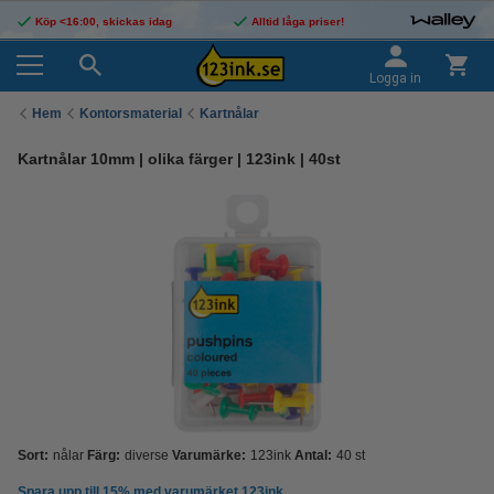
Köp <16:00, skickas idag
Alltid låga priser!
Logga in
Hem
Kontorsmaterial
Kartnålar
Kartnålar 10mm | olika färger | 123ink | 40st
Sort:
nålar
Färg:
diverse
Varumärke:
123ink
Antal:
40 st
Spara upp till
15%
med varumärket 123ink.