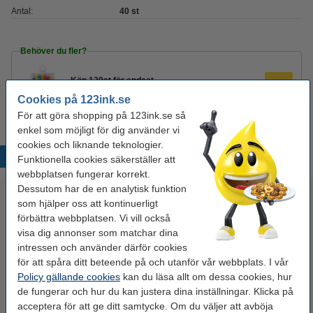
Antal:
40 st
Behöver du fler?
Köp
120st
för endast
45 kr
Cookies på 123ink.se
För att göra shopping på 123ink.se så
enkel som möjligt för dig använder vi
cookies och liknande teknologier.
Populära produkter
Funktionella cookies säkerställer att
webbplatsen fungerar korrekt.
Dessutom har de en analytisk funktion
som hjälper oss att kontinuerligt
förbättra webbplatsen. Vi vill också
visa dig annonser som matchar dina
intressen och använder därför cookies
för att spåra ditt beteende på och utanför vår webbplats. I vår
Policy gällande cookies
kan du läsa allt om dessa cookies, hur
Anslagstavla (träram) | 123ink |
Anslagstavla (träram) | Maul | 40
de fungerar och hur du kan justera dina inställningar. Klicka på
60 x 40cm
x 30cm
acceptera för att ge ditt samtycke. Om du väljer att avböja