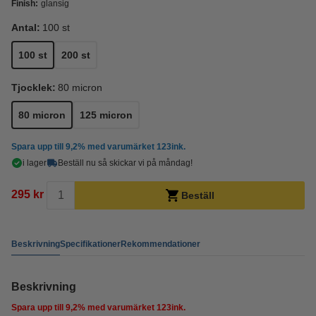
Finish:
glansig
Antal:
100 st
100 st
200 st
Tjocklek:
80 micron
80 micron
125 micron
Spara upp till
9,2%
med varumärket 123ink.
i lager
Beställ nu så skickar vi på måndag!
295 kr
Beställ
Beskrivning
Specifikationer
Rekommendationer
Beskrivning
Spara upp till
9,2%
med varumärket 123ink.