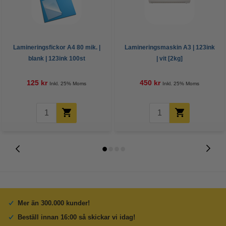
Lamineringsfickor A4 80 mik. |
Lamineringsmaskin A3 | 123ink
blank | 123ink 100st
| vit [2kg]
125 kr
450 kr
Inkl. 25% Moms
Inkl. 25% Moms
Mer än 300.000 kunder!
Beställ innan 16:00 så skickar vi idag!