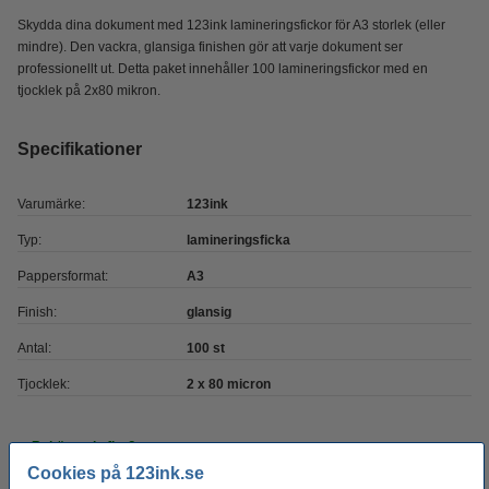
Skydda dina dokument med 123ink lamineringsfickor för A3 storlek (eller
mindre). Den vackra, glansiga finishen gör att varje dokument ser
professionellt ut. Detta paket innehåller 100 lamineringsfickor med en
tjocklek på 2x80 mikron.
Specifikationer
Varumärke:
123ink
Typ:
lamineringsficka
Pappersformat:
A3
Finish:
glansig
Antal:
100 st
Tjocklek:
2 x 80 micron
Behöver du fler?
Cookies på 123ink.se