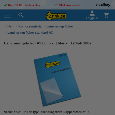
Köp <16:00, skickas idag
Alltid låga priser!
Logga in
Hem
Kontorsmaterial
Lamineringsfickor
Lamineringsfickor standard A3
Lamineringsfickor A3 80 mik. | blank | 123ink 100st
Varumärke:
123ink
Typ:
lamineringsficka
Pappersformat:
A3