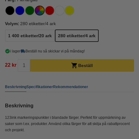
Volym:
280 etiketter/4 ark
1 400 etiketter/20 ark
280 etiketter/4 ark
i lager
Beställ nu så skickar vi på måndag!
22 kr
Beställ
Beskrivning
Specifikationer
Rekommendationer
Beskrivning
123ink markeringspunkter i blandade färger. Perfekt för uppmärkning av
saker som t.ex. produkter. Använd olika färger för att skilja på rabattprocent
och projekt.