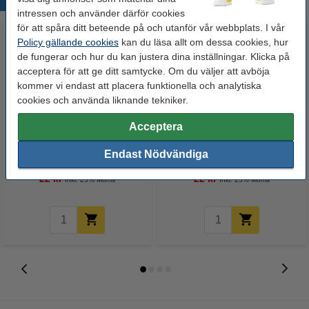
Populära produkter
intressen och använder därför cookies
för att spåra ditt beteende på och utanför vår webbplats. I vår
Policy gällande cookies
kan du läsa allt om dessa cookies, hur
de fungerar och hur du kan justera dina inställningar. Klicka på
acceptera för att ge ditt samtycke. Om du väljer att avböja
kommer vi endast att placera funktionella och analytiska
cookies och använda liknande tekniker.
Acceptera
Markeringspunkter Ø8mm
Markeringspunkter Ø13mm
blandade färger | 123ink | 450st
svart | 123ink | 280st
Endast Nödvändiga
22 kr
22 kr
Inkl. 25% Moms
Inkl. 25% Moms