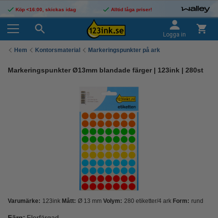
Köp <16:00, skickas idag
Alltid låga priser!
Logga in
Hem
Kontorsmaterial
Markeringspunkter på ark
Markeringspunkter Ø13mm blandade färger | 123ink | 280st
Varumärke:
123ink
Mått:
Ø 13 mm
Volym:
280 etiketter/4 ark
Form:
rund
Färg:
Flerfärgad