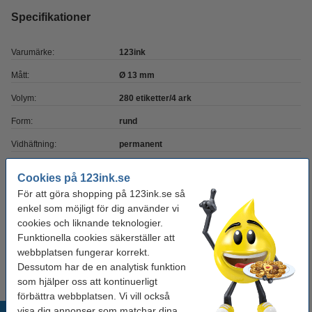
Specifikationer
Varumärke:
123ink
Mått:
Ø 13 mm
Volym:
280 etiketter/4 ark
Form:
rund
Vidhäftning:
permanent
Färg:
diverse
Cookies på 123ink.se
För att göra shopping på 123ink.se så
Behöver du fler?
enkel som möjligt för dig använder vi
cookies och liknande teknologier.
Köp
1.400st
för endast
Funktionella cookies säkerställer att
95 kr
webbplatsen fungerar korrekt.
Dessutom har de en analytisk funktion
som hjälper oss att kontinuerligt
förbättra webbplatsen. Vi vill också
visa dig annonser som matchar dina