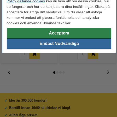
Policy gällande cookies
kan du läsa allt om dessa cookies, hur
de fungerar och hur du kan justera dina inställningar. Klicka på
acceptera för att ge ditt samtycke. Om du väljer att avböja
kommer vi endast att placera funktionella och analytiska
Markeringspunkter Ø18mm gul |
Markeringspunkter Ø18mm
cookies och använda liknande tekniker.
123ink | 3.000st
grön | 123ink | 3.000st
Acceptera
130 kr
130 kr
Inkl. 25% Moms
Inkl. 25% Moms
Endast Nödvändiga
Mer än 300.000 kunder!
Beställ innan 16:00 så skickar vi idag!
Alltid låga priser!