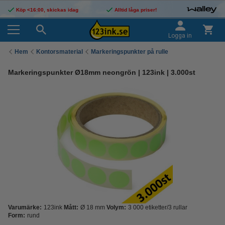
Köp <16:00, skickas idag
Alltid låga priser!
Logga in
Hem
Kontorsmaterial
Markeringspunkter på rulle
Markeringspunkter Ø18mm neongrön | 123ink | 3.000st
Varumärke:
123ink
Mått:
Ø 18 mm
Volym:
3 000 etiketter/3 rullar
Form:
rund