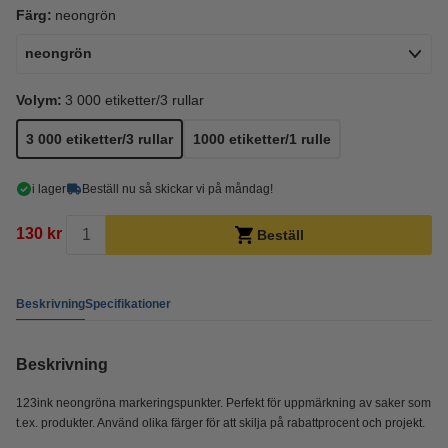
Färg:
neongrön
neongrön
Volym:
3 000 etiketter/3 rullar
3 000 etiketter/3 rullar
1000 etiketter/1 rulle
i lager
Beställ nu så skickar vi på måndag!
130 kr
Beställ
Beskrivning
Specifikationer
Beskrivning
123ink neongröna markeringspunkter. Perfekt för uppmärkning av saker som
t.ex. produkter. Använd olika färger för att skilja på rabattprocent och projekt.