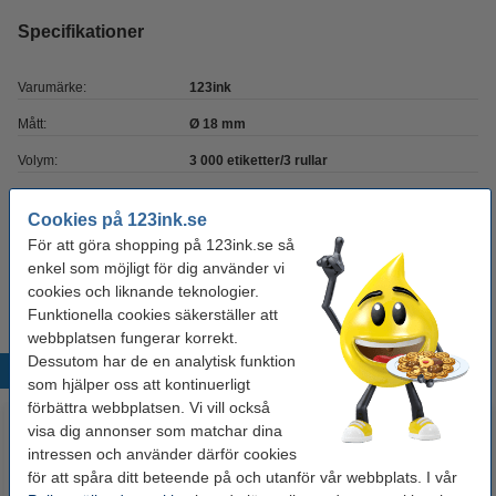
Specifikationer
Varumärke:
123ink
Mått:
Ø 18 mm
Volym:
3 000 etiketter/3 rullar
Form:
rund
Cookies på 123ink.se
Vidhäftning:
permanent
För att göra shopping på 123ink.se så
enkel som möjligt för dig använder vi
Färg:
neongrön
cookies och liknande teknologier.
Funktionella cookies säkerställer att
webbplatsen fungerar korrekt.
Dessutom har de en analytisk funktion
Populära produkter
som hjälper oss att kontinuerligt
förbättra webbplatsen. Vi vill också
visa dig annonser som matchar dina
intressen och använder därför cookies
för att spåra ditt beteende på och utanför vår webbplats. I vår