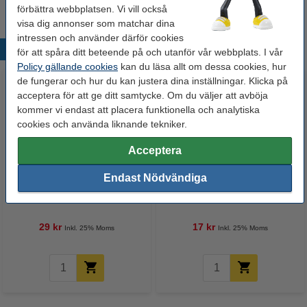
förbättra webbplatsen. Vi vill också
visa dig annonser som matchar dina
intressen och använder därför cookies
Populära produkter
för att spåra ditt beteende på och utanför vår webbplats. I vår
Policy gällande cookies
kan du läsa allt om dessa cookies, hur
de fungerar och hur du kan justera dina inställningar. Klicka på
acceptera för att ge ditt samtycke. Om du väljer att avböja
kommer vi endast att placera funktionella och analytiska
cookies och använda liknande tekniker.
Acceptera
Endast Nödvändiga
Limstift 40g | 123ink
Märkpenna permanent 0.7mm |
Artline 700 | svart
29 kr
17 kr
Inkl. 25% Moms
Inkl. 25% Moms