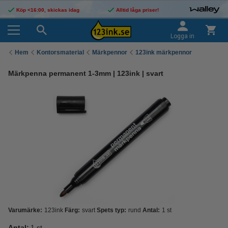
Köp <16:00, skickas idag
Alltid låga priser!
Logga in
Hem
Kontorsmaterial
Märkpennor
123ink märkpennor
Märkpenna permanent 1-3mm | 123ink | svart
Varumärke:
123ink
Färg:
svart
Spets typ:
rund
Antal:
1 st
Antal:
1 st