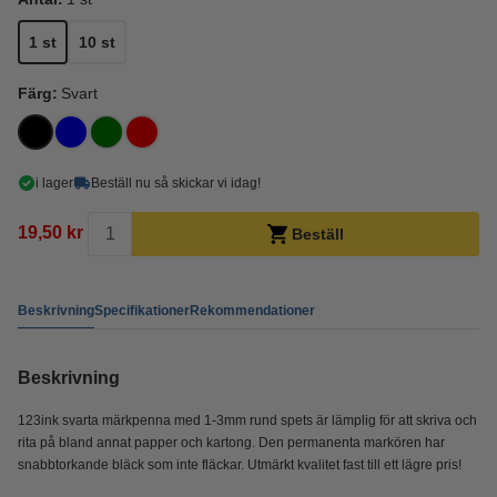
1 st
10 st
Färg:
Svart
i lager
Beställ nu så skickar vi idag!
19,50 kr
Beställ
Beskrivning
Specifikationer
Rekommendationer
Beskrivning
123ink svarta märkpenna med 1-3mm rund spets är lämplig för att skriva och
rita på bland annat papper och kartong. Den permanenta markören har
snabbtorkande bläck som inte fläckar. Utmärkt kvalitet fast till ett lägre pris!