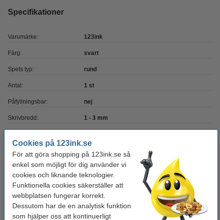
Specifikationer
Varumärke:
123ink
Färg:
svart
Spets typ:
rund
Antal:
1 st
Påfyllningsbar:
nej
Skrivbredd:
1 - 3 mm
Cookies på 123ink.se
Behöver du fler?
För att göra shopping på 123ink.se så
enkel som möjligt för dig använder vi
Köp
10st
för endast
cookies och liknande teknologier.
125 kr
Funktionella cookies säkerställer att
webbplatsen fungerar korrekt.
Köp
50st
för endast
Dessutom har de en analytisk funktion
500 kr
som hjälper oss att kontinuerligt