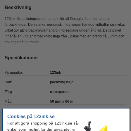
Beskrivning
123ink förpackningstejp är utmärkt för att försegla lådor och andra
förpackningar. Den starka, genomskinliga tejpen har god vidhäftningsstyrka,
vilket gör att förpackningarna förblir förseglade under lång tid. Detta paket
innehåller 6 rullar förpackningstejp från 123ink med en bredd på 50mm och
en längd på 66 meter.
Specifikationer
Varumärke:
123ink
Sort:
packningstejp
Färg:
transparent
Mått:
50 mm x 66 m
Antal:
6 rullar
Cookies på 123ink.se
Användning:
paketering
För att göra shopping på 123ink.se så
enkel som möjligt för dig använder vi