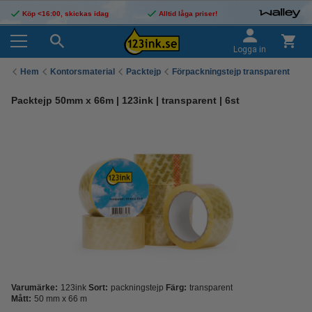
Köp <16:00, skickas idag
Alltid låga priser!
Logga in
Hem
Kontorsmaterial
Packtejp
Förpackningstejp transparent
Packtejp 50mm x 66m | 123ink | transparent | 6st
Varumärke:
123ink
Sort:
packningstejp
Färg:
transparent
Mått:
50 mm x 66 m