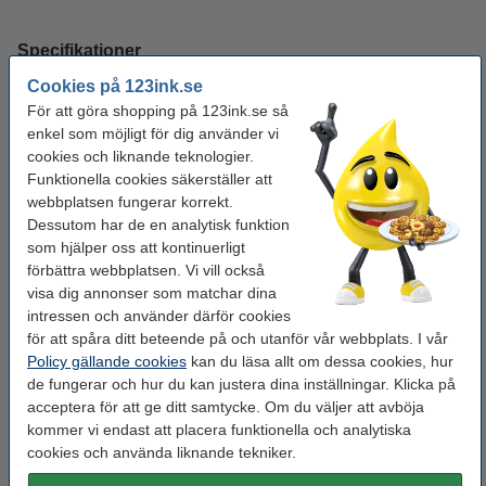
Specifikationer
Cookies på 123ink.se
Varumärke:
123ink
För att göra shopping på 123ink.se så
enkel som möjligt för dig använder vi
Typ:
notisblock
cookies och liknande teknologier.
Sort:
självhäftande
Funktionella cookies säkerställer att
webbplatsen fungerar korrekt.
Mått:
76 x 127 mm
Dessutom har de en analytisk funktion
som hjälper oss att kontinuerligt
Färg:
orange
förbättra webbplatsen. Vi vill också
Antal ark:
12 x 100 ark
visa dig annonser som matchar dina
intressen och använder därför cookies
för att spåra ditt beteende på och utanför vår webbplats. I vår
Tips! Köp med pennor!
Policy gällande cookies
kan du läsa allt om dessa cookies, hur
de fungerar och hur du kan justera dina inställningar. Klicka på
Bläckpenna | 123ink | gul | 10st
acceptera för att ge ditt samtycke. Om du väljer att avböja
40 kr
kommer vi endast att placera funktionella och analytiska
cookies och använda liknande tekniker.
Kulspetspenna | Pentel Energel BL107 | blå