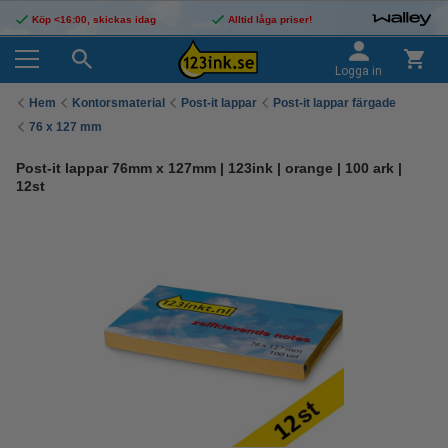
Köp <16:00, skickas idag
Alltid låga priser!
Logga in
Hem
Kontorsmaterial
Post-it lappar
Post-it lappar färgade
76 x 127 mm
Post-it lappar 76mm x 127mm | 123ink | orange | 100 ark |
12st