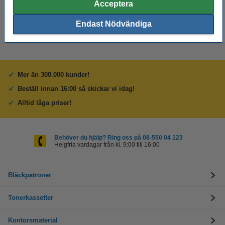
29 kr
Acceptera
Endast Nödvändiga
Mer än 300.000 kunder!
Beställ innan 16:00 så skickar vi idag!
Alltid låga priser!
Behöver du hjälp? Ring oss på 08-550 04 123
Helgfria vardagar från kl. 9:00 till 16:00
Bläckpatroner
Tonerkassetter
Kontorsmaterial