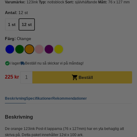
Varumärke:
123ink
Typ:
notisblock
Sort:
självhäftande
Mått:
76 x 127 mm
Antal:
12 st
1 st
12 st
Färg:
Otange
i lager
Beställ nu så skickar vi på måndag!
225 kr
Beställ
Beskrivning
Specifikationer
Rekommendationer
Beskrivning
De orange 123ink Post-it lapparna (76 x 127mm) har en yta behaglig att
skriva på. Detta paket innehåller 12st x 100 ark.