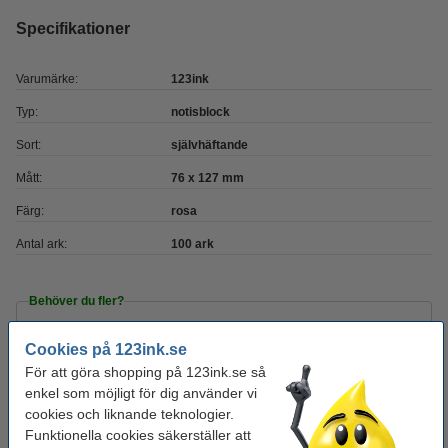
Specifikationer
Varumärke:
123ink
Typ:
notisblock
Sort:
självhäftande
Mått:
76 x 127 mm
Färg:
rosa
Antal ark:
100 ark
Behöver du fler?
Köp
12st
för endast
Cookies på 123ink.se
225 kr
För att göra shopping på 123ink.se så
enkel som möjligt för dig använder vi
Tips! Köp med pennor!
cookies och liknande teknologier.
Funktionella cookies säkerställer att