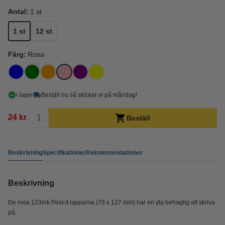
Antal:
1 st
1 st
12 st
Färg:
Rosa
i lager
Beställ nu så skickar vi på måndag!
24 kr
Beställ
Beskrivning
Specifikationer
Rekommendationer
Beskrivning
De rosa 123ink Post-it lapparna (76 x 127 mm) har en yta behaglig att skriva
på.