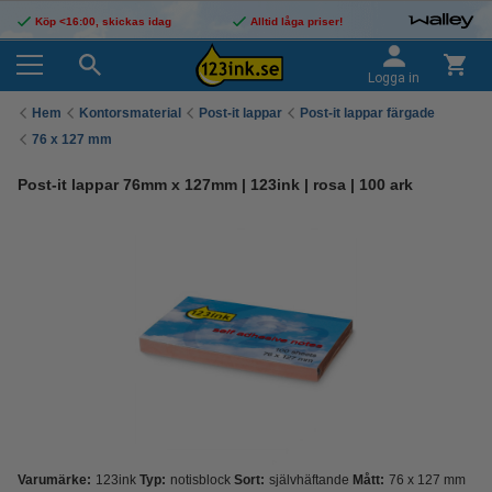
Köp <16:00, skickas idag
Alltid låga priser!
Logga in
Hem
Kontorsmaterial
Post-it lappar
Post-it lappar färgade
76 x 127 mm
Post-it lappar 76mm x 127mm | 123ink | rosa | 100 ark
Varumärke:
123ink
Typ:
notisblock
Sort:
självhäftande
Mått:
76 x 127 mm