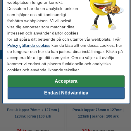
Bläckpenna | 123ink | gul | 10st
webbplatsen fungerar korrekt.
40 kr
Dessutom har de en analytisk funktion
som hjälper oss att kontinuerligt
förbättra webbplatsen. Vi vill också
Kulspetspenna | Pentel Energel BL107 | blå
visa dig annonser som matchar dina
29 kr
intressen och använder därför cookies
för att spåra ditt beteende på och utanför vår webbplats. I vår
Policy gällande cookies
kan du läsa allt om dessa cookies, hur
de fungerar och hur du kan justera dina inställningar. Klicka på
Populära produkter
acceptera för att ge ditt samtycke. Om du väljer att avböja
kommer vi endast att placera funktionella och analytiska
cookies och använda liknande tekniker.
Acceptera
Endast Nödvändiga
Post-it lappar 76mm x 127mm |
Post-it lappar 76mm x 127mm |
123ink | grön | 100 ark
123ink | orange | 100 ark
24 kr
24 kr
Inkl. 25% Moms
Inkl. 25% Moms