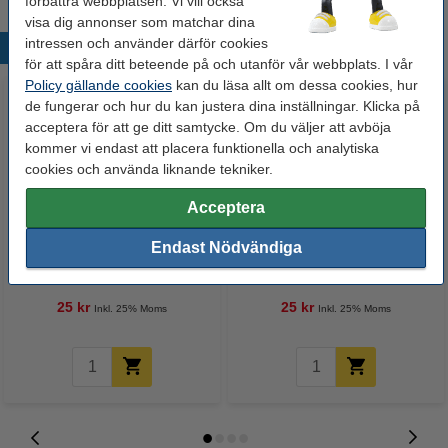
förbättra webbplatsen. Vi vill också
visa dig annonser som matchar dina
intressen och använder därför cookies
Populära produkter
för att spåra ditt beteende på och utanför vår webbplats. I vår
Policy gällande cookies
kan du läsa allt om dessa cookies, hur
de fungerar och hur du kan justera dina inställningar. Klicka på
acceptera för att ge ditt samtycke. Om du väljer att avböja
kommer vi endast att placera funktionella och analytiska
cookies och använda liknande tekniker.
Acceptera
Stämpeldyna svart | 123ink
Stämpeldyna blå | 123ink
Endast Nödvändiga
25 kr
25 kr
Inkl. 25% Moms
Inkl. 25% Moms