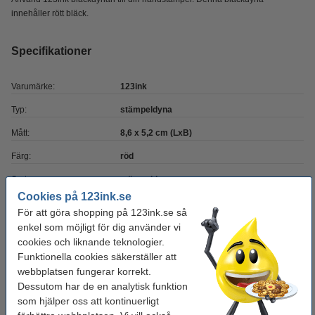
innehåller rött bläck.
Specifikationer
Varumärke:
123ink
Typ:
stämpeldyna
Mått:
8,6 x 5,2 cm (LxB)
Färg:
röd
Sort:
stämpeldyna
Cookies på 123ink.se
Vårt artikelnr:
301174
För att göra shopping på 123ink.se så
enkel som möjligt för dig använder vi
cookies och liknande teknologier.
Behöver du fler?
Funktionella cookies säkerställer att
webbplatsen fungerar korrekt.
Stämpeldyna röd 3st | 123ink
70 kr
Dessutom har de en analytisk funktion
som hjälper oss att kontinuerligt