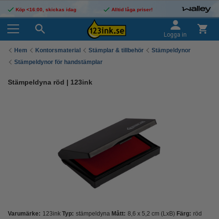
Köp <16:00, skickas idag
Alltid låga priser!
Logga in
Hem
Kontorsmaterial
Stämplar & tillbehör
Stämpeldynor
Stämpeldynor för handstämplar
Stämpeldyna röd | 123ink
Varumärke:
123ink
Typ:
stämpeldyna
Mått:
8,6 x 5,2 cm (LxB)
Färg:
röd