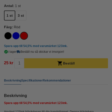
Antal:
1 st
1 st
3 st
Färg:
Röd
Spara upp till
54,5%
med varumärket 123ink.
i lager
Beställ nu så skickar vi imorgon!
25 kr
Beställ
Beskrivning
Specifikationer
Rekommendationer
Beskrivning
Spara upp till
54,5%
med varumärket 123ink.
Använd 123ink bläckdynan till din handstämpel. Denna bläckdyna