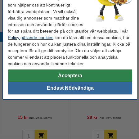
Häftapparat 20 ark inkl häftklammer 24/6 |
som hjälper oss att kontinuerligt
123ink | metall | svart | 1.000st
84 kr
förbättra webbplatsen. Vi vill också
visa dig annonser som matchar dina
intressen och använder därför cookies
för att spåra ditt beteende på och utanför vår webbplats. I vår
Populära produkter
Policy gällande cookies
kan du läsa allt om dessa cookies, hur
de fungerar och hur du kan justera dina inställningar. Klicka på
acceptera för att ge ditt samtycke. Om du väljer att avböja
kommer vi endast att placera funktionella och analytiska
cookies och använda liknande tekniker.
Acceptera
Endast Nödvändiga
Tejp 19mm x 33m | 123ink | 1st
Limstift 40g | 123ink
15 kr
29 kr
Inkl. 25% Moms
Inkl. 25% Moms