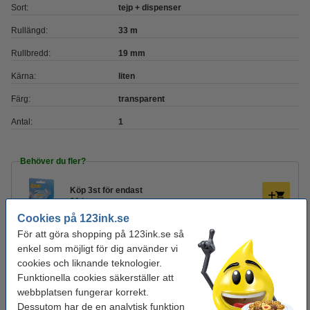
Sort:
tejp + dispenser
Rullängd:
33 m
Rullbredd:
19 mm
Kärna:
liten
Färg:
transparent
Antal:
1
Behöver du fler?
Köp
3st
för endast
90 kr
Cookies på 123ink.se
För att göra shopping på 123ink.se så
Glöm inte att beställa!
enkel som möjligt för dig använder vi
cookies och liknande teknologier.
Tejp 19mm x 33m | 123ink | 8st
Funktionella cookies säkerställer att
95 kr
webbplatsen fungerar korrekt.
Dessutom har de en analytisk funktion