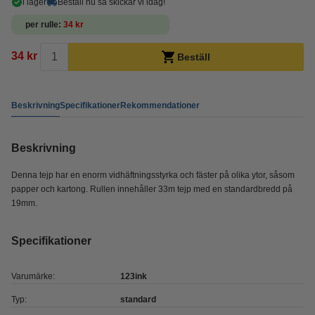
i lager
Beställ nu så skickar vi idag!
per rulle
34 kr
34 kr
Beställ
Beskrivning
Specifikationer
Rekommendationer
Beskrivning
Denna tejp har en enorm vidhäftningsstyrka och fäster på olika ytor, såsom
papper och kartong. Rullen innehåller 33m tejp med en standardbredd på
19mm.
Specifikationer
Varumärke:
123ink
Typ:
standard