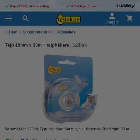
Köp <16:00, skickas idag
Alltid låga priser!
Logga in
Hem
Kontorsmaterial
Tejphållare
Tejp 19mm x 33m + tejphållare | 123ink
Varumärke:
123ink
Typ:
standard
Sort:
tejp + dispenser
Rullängd:
33 m