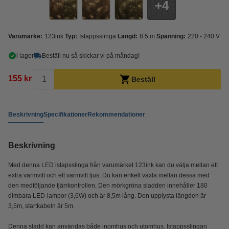
4
Varumärke:
123ink
Typ:
Istappsslinga
Längd:
8.5 m
Spänning:
220 - 240 V
i lager
Beställ nu så skickar vi på måndag!
155 kr
Beställ
Beskrivning
Specifikationer
Rekommendationer
Beskrivning
Med denna LED istapsslinga från varumärket 123ink kan du välja mellan ett
extra varmvitt och ett varmvitt ljus. Du kan enkelt växla mellan dessa med
den medföljande fjärrkontrollen. Den mörkgröna sladden innehåller 180
dimbara LED-lampor (3,6W) och är 8,5m lång. Den upplysta längden är
3,5m, startkabeln är 5m.
Denna sladd kan användas både inomhus och utomhus. Istappsslingan