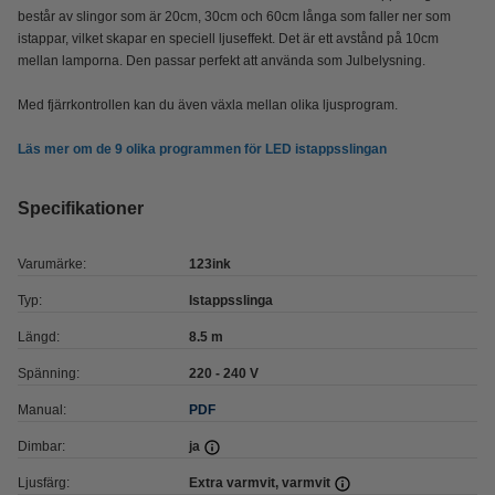
består av slingor som är 20cm, 30cm och 60cm långa som faller ner som
istappar, vilket skapar en speciell ljuseffekt. Det är ett avstånd på 10cm
mellan lamporna. Den passar perfekt att använda som Julbelysning.
Med fjärrkontrollen kan du även växla mellan olika ljusprogram.
Läs mer om de 9 olika programmen för LED istappsslingan
Specifikationer
Varumärke:
123ink
Typ:
Istappsslinga
Längd:
8.5 m
Spänning:
220 - 240 V
Manual:
PDF
Dimbar:
ja
Ljusfärg:
Extra varmvit, varmvit