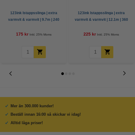
123ink Istappsslinga | extra
123ink Istappsslinga | extra
varmvit & varmvit | 9.7m | 240
varmvit & varmvit | 12.1m | 360
lampor
lampor
175 kr
225 kr
Inkl. 25% Moms
Inkl. 25% Moms
Mer än 300.000 kunder!
Beställ innan 16:00 så skickar vi idag!
Alltid låga priser!