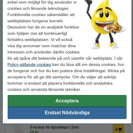
Vårt artikelnr:
LDR07008
enkel som möjligt för dig använder vi
cookies och liknande teknologier.
Funktionella cookies säkerställer att
Glöm inte att beställa grenuttag och förlängningskabel!
webbplatsen fungerar korrekt.
Dessutom har de en analytisk funktion
Grenuttag 2m | 5 uttag + USB | svart | 123ink
som hjälper oss att kontinuerligt
215 kr
förbättra webbplatsen. Vi vill också
visa dig annonser som matchar dina
Förlängningskabel 10m till 123ink ljusslingor |
intressen och använder därför cookies
31V
för att spåra ditt beteende på och utanför vår webbplats. I vår
80 kr
Policy gällande cookies
kan du läsa allt om dessa cookies, hur
de fungerar och hur du kan justera dina inställningar. Klicka på
Glöm inte att beställa!
acceptera för att ge ditt samtycke. Om du väljer att avböja
kommer vi endast att placera funktionella och analytiska
123ink T-koppling till ljusslingor 50cm | 31V
cookies och använda liknande tekniker.
55 kr
Acceptera
Öppningsbara buntband för ljusslingor | 10st
25 kr
Endast Nödvändiga
S-krokar för ljusslingor | 24st
25 kr