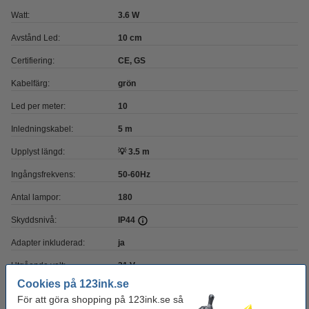
Watt:
3.6 W
Avstånd Led:
10 cm
Certifiering:
CE, GS
Kabelfärg:
grön
Led per meter:
10
Inledningskabel:
5 m
Upplyst längd:
💡 3.5 m
Ingångsfrekvens:
50-60Hz
Antal lampor:
180
Skyddsnivå:
IP44
Adapter inkluderad:
ja
Utgående volt:
31 V
Cookies på 123ink.se
Timer:
ja, 8 timmar
För att göra shopping på 123ink.se så