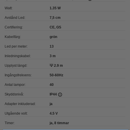
Watt:
1.35 W
Avstånd Led:
7,5 cm
Certifiering:
CE, GS
Kabelfärg:
grön
Led per meter:
13
Inledningskabel:
3 m
Upplyst längd:
💡 2.9 m
Ingångsfrekvens:
50-60Hz
Antal lampor:
40
Skyddsnivå:
IP44
Adapter inkluderad:
ja
Utgående volt:
4.5 V
Timer:
ja, 8 timmar