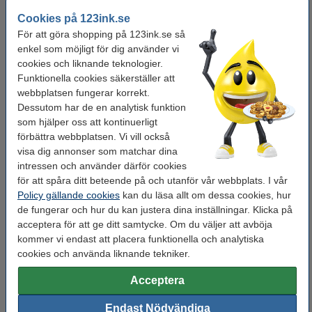
Vårt artikelnr:
LDR07000
Cookies på 123ink.se
För att göra shopping på 123ink.se så
Glöm inte att beställa grenuttag och förlängningssladd!
enkel som möjligt för dig använder vi
cookies och liknande teknologier.
Grenuttag 2m | 5 uttag + USB | svart | 123ink
Funktionella cookies säkerställer att
215 kr
webbplatsen fungerar korrekt.
Dessutom har de en analytisk funktion
som hjälper oss att kontinuerligt
​​​​​​​​​​​​​​​​​​​​​Förlängningssladd 10m svart (utomhus)
förbättra webbplatsen. Vi vill också
295 kr
visa dig annonser som matchar dina
intressen och använder därför cookies
Glöm inte att beställa!
för att spåra ditt beteende på och utanför vår webbplats. I vår
Policy gällande cookies
kan du läsa allt om dessa cookies, hur
Vinda för ljusslingor | svart
de fungerar och hur du kan justera dina inställningar. Klicka på
30 kr
acceptera för att ge ditt samtycke. Om du väljer att avböja
kommer vi endast att placera funktionella och analytiska
cookies och använda liknande tekniker.
Öppningsbara buntband för ljusslingor | 10st
25 kr
Acceptera
S-krokar för ljusslingor | 24st
Endast Nödvändiga