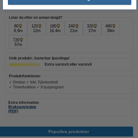
25 kr
Letar du efter en annan längd?
80
120
180
240
320
480
8,9m
12m
16,4m
21m
27m
39m
720
57m
Unik produkt: Justerbar ljusslinga!
Extra varmvit eller varmvit
Produktfunktioner
✓ Dimbar ✓ Inkl. Fjärrkontroll
✓ Timerfunktion ✓ 9 ljusprogram
Extra information
Bruksanvisning
(PDF)
Populära produkter