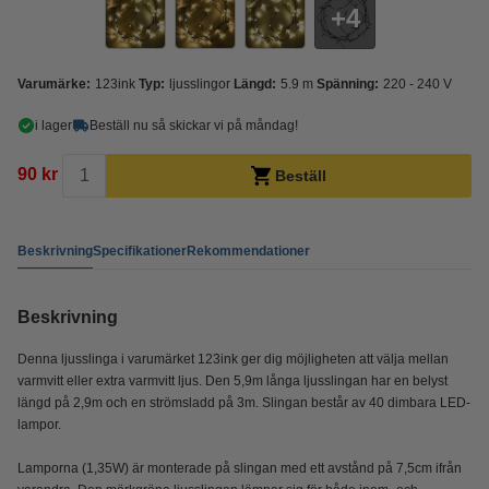
4
Varumärke:
123ink
Typ:
ljusslingor
Längd:
5.9 m
Spänning:
220 - 240 V
i lager
Beställ nu så skickar vi på måndag!
90 kr
Beställ
Beskrivning
Specifikationer
Rekommendationer
Beskrivning
Denna ljusslinga i varumärket 123ink ger dig möjligheten att välja mellan
varmvitt eller extra varmvitt ljus. Den 5,9m långa ljusslingan har en belyst
längd på 2,9m och en strömsladd på 3m. Slingan består av 40 dimbara LED-
lampor.
Lamporna (1,35W) är monterade på slingan med ett avstånd på 7,5cm ifrån