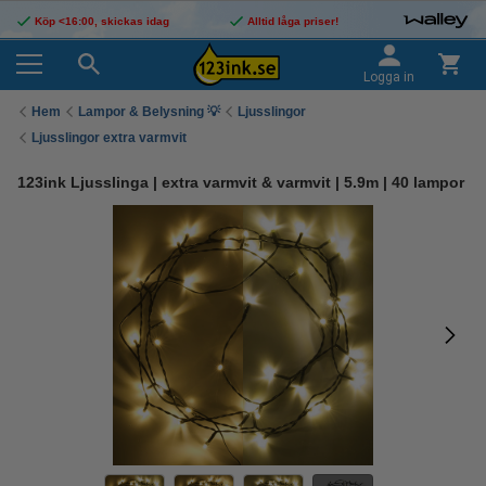
Köp <16:00, skickas idag
Alltid låga priser!
Logga in
Hem
Lampor & Belysning 💡
Ljusslingor
Ljusslingor extra varmvit
123ink Ljusslinga | extra varmvit & varmvit | 5.9m | 40 lampor