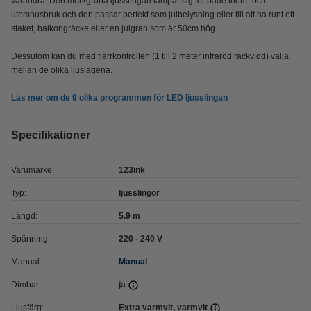
varandra. Den mörkgröna ljusslingan lämpar sig för både inom- och
utomhusbruk och den passar perfekt som julbelysning eller till att ha runt ett
staket, balkongräcke eller en julgran som är 50cm hög.
Dessutom kan du med fjärrkontrollen (1 till 2 meter infraröd räckvidd) välja
mellan de olika ljuslägena.
Läs mer om de 9 olika programmen för LED ljusslingan
Specifikationer
Varumärke:
123ink
Typ:
ljusslingor
Längd:
5.9 m
Spänning:
220 - 240 V
Manual:
Manual
Dimbar:
ja
Ljusfärg:
Extra varmvit, varmvit