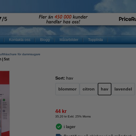
Kontakta oss
Blogg
Målarbilder
Topplista
uftfräschare för dammsugare
 | 5st
Sort:
hav
blommor
citron
hav
lavendel
44 kr
35,20 kr Exkl. 25% Moms
i lager