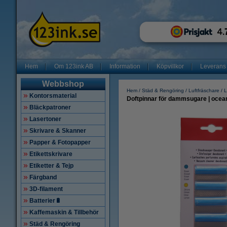
Hem
Om 123ink AB
Information
Köpvillkor
Leverans
Webbshop
Hem
Städ & Rengöring
Luftfräschare
L
Kontorsmaterial
Doftpinnar för dammsugare | ocean
Bläckpatroner
Lasertoner
Skrivare & Skanner
Papper & Fotopapper
Etikettskrivare
Etiketter & Tejp
Färgband
3D-filament
Batterier🔋
Kaffemaskin & Tillbehör
Städ & Rengöring