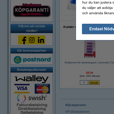
hur du kan justera d
55 kr
du väljer att avböja
och använda liknand
Följ oss på sociala
Kunder som gjort ett liknande köp 
Endast Nöd
medier!
Vår leveranspartner
Doftpinnar för dammsugare | lavendel | 5s
Betalningsalternativ
44 kr
(Inkl. 25% Moms)
Bläckpatroner
HP bläckpatroner