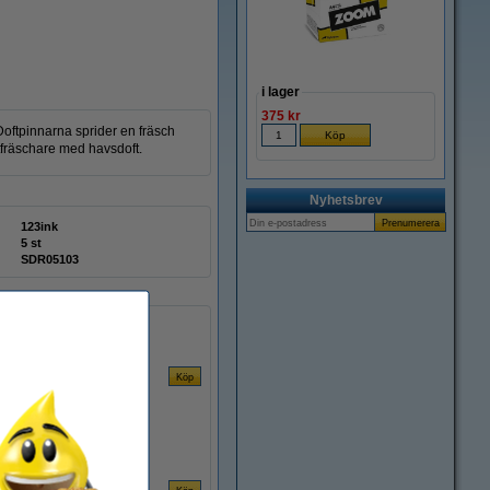
i lager
375 kr
oftpinnarna sprider en fräsch
ftfräschare med havsdoft.
Nyhetsbrev
123ink
5 st
SDR05103