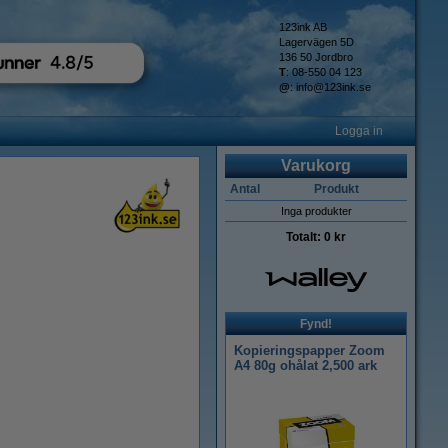
123ink AB
Lagervägen 5D
136 50 Jordbro
T
: 08-550 04 123
@
:
info@123ink.se
Logga in
Varukorg
Antal
Produkt
Inga produkter
Totalt:
0 kr
Fynd!
Kopieringspapper Zoom
A4 80g ohålat 2,500 ark