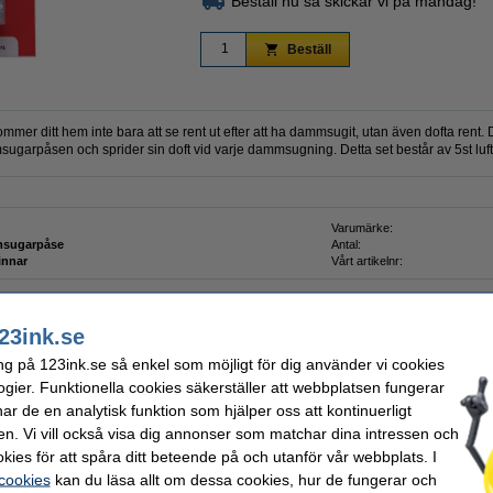
Beställ nu så skickar vi på måndag!
Beställ
ditt hem inte bara att se rent ut efter att ha dammsugit, utan även dofta rent. D
mmsugarpåsen och sprider sin doft vid varje dammsugning. Detta set består av 5st lu
Varumärke:
sugarpåse
Antal:
innar
Vårt artikelnr:
23ink.se
ng på 123ink.se så enkel som möjligt för dig använder vi cookies
dammsugarpåsar | 5 påsar (varumärket 123ink)
ogier. Funktionella cookies säkerställer att webbplatsen fungerar
r de en analytisk funktion som hjälper oss att kontinuerligt
en. Vi vill också visa dig annonser som matchar dina intressen och
kies för att spåra ditt beteende på och utanför vår webbplats. I
 cookies
kan du läsa allt om dessa cookies, hur de fungerar och
dammsugarpåsar | 5 påsar (varumärket 123ink)