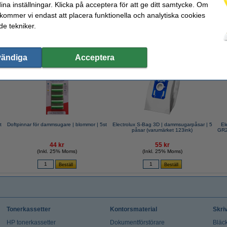
ina inställningar. Klicka på acceptera för att ge ditt samtycke. Om
 kommer vi endast att placera funktionella och analytiska cookies
e tekniker.
valde ofta även dessa produkter!
vändiga
Acceptera
t
Doftpinnar för dammsugare | blommor | 5st
Electrolux S-Bag 3D | dammsugarpåsar | 5
El
påsar (varumärket 123ink)
GR2
44 kr
55 kr
(Inkl. 25% Moms)
(Inkl. 25% Moms)
Tonerkassetter
Kontorsmaterial
Skri
HP tonerkassetter
Dokumentförstörare
Bläck