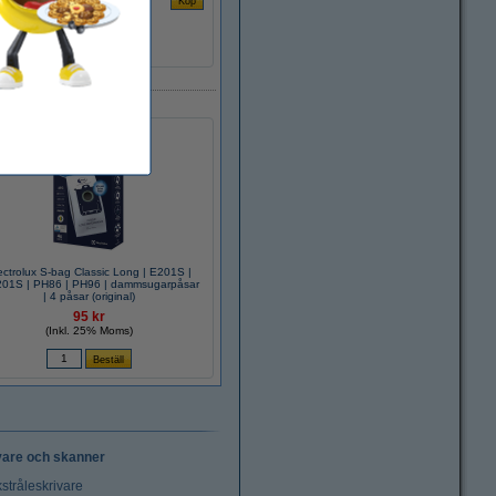
ectrolux S-bag Classic Long | E201S |
01S | PH86 | PH96 | dammsugarpåsar
| 4 påsar (original)
95 kr
(Inkl. 25% Moms)
vare och skanner
stråleskrivare