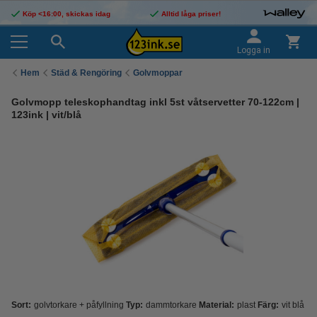
Köp <16:00, skickas idag
Alltid låga priser!
Logga in
Hem
Städ & Rengöring
Golvmoppar
Golvmopp teleskophandtag inkl 5st våtservetter 70-122cm |
123ink | vit/blå
Sort:
golvtorkare + påfyllning
Typ:
dammtorkare
Material:
plast
Färg:
vit blå