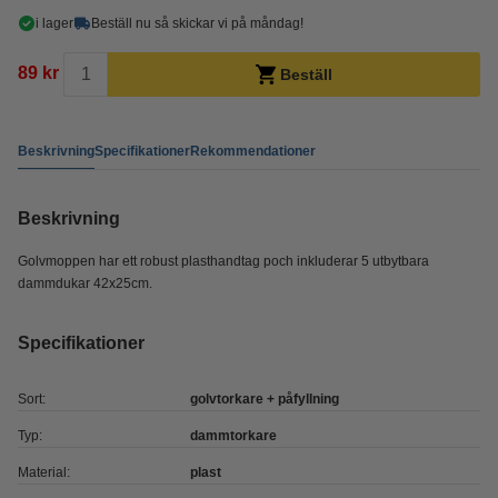
i lager
Beställ nu så skickar vi på måndag!
89 kr
Beställ
Beskrivning
Specifikationer
Rekommendationer
Beskrivning
Golvmoppen har ett robust plasthandtag poch inkluderar 5 utbytbara
dammdukar 42x25cm.
Specifikationer
Sort:
golvtorkare + påfyllning
Typ:
dammtorkare
Material:
plast