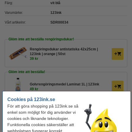
Färg:
vit blå
Varumärke:
123ink
Vårt artikelnr:
SDR00034
Glöm inte att beställa rengöringsdukar!
Rengöringsdukar antistatiska 42x25cm |
123ink | orange | 50st
39 kr
Glöm inte att beställa!
Golvrengöringsmedel Laminat 1L | 123ink
49 kr
Cookies på 123ink.se
Allrengöringsmedel koncentrat 500ml | Zoflora
För att göra shopping på 123ink.se så
Linen Fresh
enkel som möjligt för dig använder vi
129 kr
cookies och liknande teknologier.
Funktionella cookies säkerställer att
Golvrengöringsmedel Kakel & Natursten 1L |
123ink
webbplatsen fungerar korrekt.