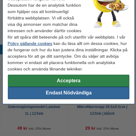
54 kr
Dessutom har de en analytisk funktion
som hjälper oss att kontinuerligt
Allrengöringsmedel 1L | Ajax Lagoon Flower
förbättra webbplatsen. Vi vill också
40 kr
visa dig annonser som matchar dina
intressen och använder därför cookies
för att spåra ditt beteende på och utanför vår webbplats. I vår
Policy gällande cookies
kan du läsa allt om dessa cookies, hur
Populära produkter
de fungerar och hur du kan justera dina inställningar. Klicka på
acceptera för att ge ditt samtycke. Om du väljer att avböja
kommer vi endast att placera funktionella och analytiska
cookies och använda liknande tekniker.
Acceptera
Endast Nödvändiga
Golvrengöringsmedel Laminat
Mikrofibermopp 39.5x9.5cm |
1L | 123ink
123ink | blå/vit
49 kr
29 kr
Inkl. 25% Moms
Inkl. 25% Moms