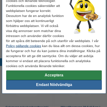
cookies och liknande teknologier.
Golvmopp teleskophandtag inkl mikrofiberduk
Funktionella cookies säkerställer att
130cm | 123ink | grå/blå
webbplatsen fungerar korrekt.
74 kr
Dessutom har de en analytisk funktion
som hjälper oss att kontinuerligt
Plasthink 10L | blå
förbättra webbplatsen. Vi vill också
49 kr
visa dig annonser som matchar dina
intressen och använder därför cookies
för att spåra ditt beteende på och utanför vår webbplats. I vår
Säkerhetsdatablad
Policy gällande cookies
kan du läsa allt om dessa cookies, hur
Säkerhetsdatablad
de fungerar och hur du kan justera dina inställningar. Klicka på
acceptera för att ge ditt samtycke. Om du väljer att avböja
kommer vi endast att placera funktionella och analytiska
Populära produkter
cookies och använda liknande tekniker.
Acceptera
Endast Nödvändiga