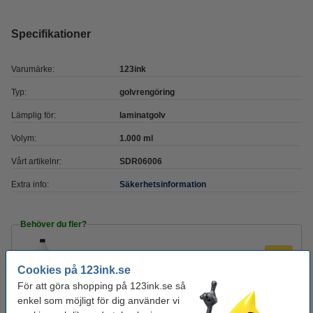
Specifikationer
Varumärke:
123ink
Typ:
golvrengöring
Lämplig för:
laminatgolv
Volym:
1.000 ml
Vårt artikelnr:
SDR06006
Extra info:
Säkerhetsinformation
Behöver du fler?
Köp
12st
för endast
490 kr
Cookies på 123ink.se
För att göra shopping på 123ink.se så
enkel som möjligt för dig använder vi
Glöm inte att beställa!