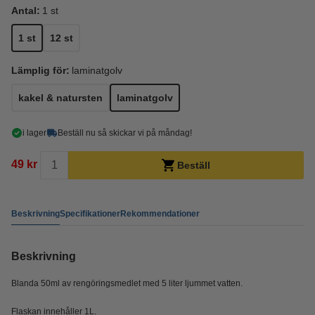
Antal:
1 st
1 st
12 st
Lämplig för:
laminatgolv
kakel & natursten
laminatgolv
i lager
Beställ nu så skickar vi på måndag!
49 kr
Beställ
Beskrivning
Specifikationer
Rekommendationer
Beskrivning
Blanda 50ml av rengöringsmedlet med 5 liter ljummet vatten.
Flaskan innehåller 1L.