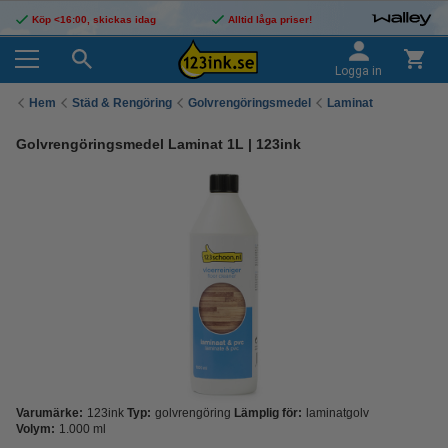
Köp <16:00, skickas idag
Alltid låga priser!
Logga in
Hem
Städ & Rengöring
Golvrengöringsmedel
Laminat
Golvrengöringsmedel Laminat 1L | 123ink
Varumärke:
123ink
Typ:
golvrengöring
Lämplig för:
laminatgolv
Volym:
1.000 ml