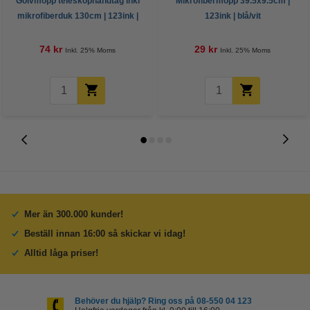
Golvmopp teleskophandtag inkl
Mikrofibermopp 39.5x9.5cm |
mikrofiberduk 130cm | 123ink |
123ink | blå/vit
grå/blå
74 kr
29 kr
Inkl. 25% Moms
Inkl. 25% Moms
Mer än 300.000 kunder!
Beställ innan 16:00 så skickar vi idag!
Alltid låga priser!
Behöver du hjälp? Ring oss på 08-550 04 123