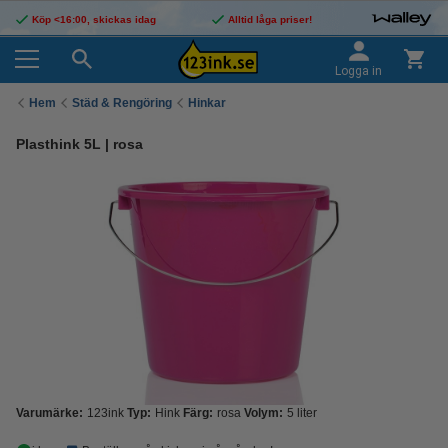
Köp <16:00, skickas idag
Alltid låga priser!
Logga in
Hem
Städ & Rengöring
Hinkar
Plasthink 5L | rosa
Varumärke:
123ink
Typ:
Hink
Färg:
rosa
Volym:
5 liter