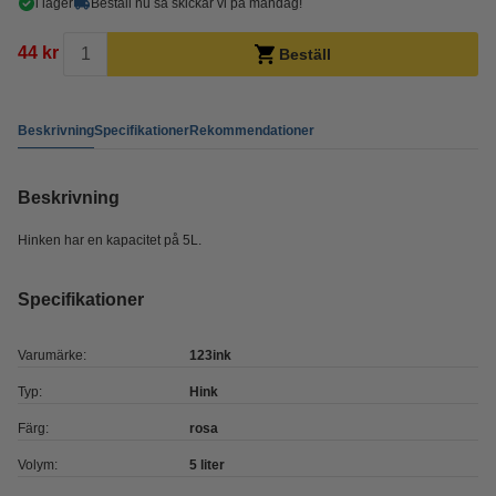
i lager
Beställ nu så skickar vi på måndag!
44 kr
Beställ
Beskrivning
Specifikationer
Rekommendationer
Beskrivning
Hinken har en kapacitet på 5L.
Specifikationer
Varumärke:
123ink
Typ:
Hink
Färg:
rosa
Volym:
5 liter