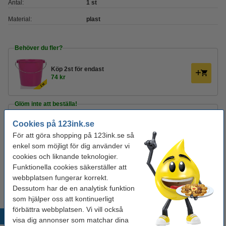
Antal:
1 st
Material:
plast
Behöver du fler?
Köp
2st
för endast
74 kr
Glöm inte att beställa!
Mikrofiberdukar 32x32cm | blandade färger |
Cookies på 123ink.se
123ink | 6st
För att göra shopping på 123ink.se så
34 kr
enkel som möjligt för dig använder vi
cookies och liknande teknologier.
Allrengöringsmedel 1L | Ajax Lemon
Funktionella cookies säkerställer att
40 kr
webbplatsen fungerar korrekt.
Dessutom har de en analytisk funktion
som hjälper oss att kontinuerligt
förbättra webbplatsen. Vi vill också
Populära produkter
visa dig annonser som matchar dina