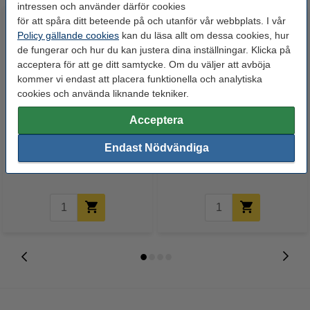
intressen och använder därför cookies
för att spåra ditt beteende på och utanför vår webbplats. I vår
Policy gällande cookies
kan du läsa allt om dessa cookies, hur
de fungerar och hur du kan justera dina inställningar. Klicka på
acceptera för att ge ditt samtycke. Om du väljer att avböja
kommer vi endast att placera funktionella och analytiska
cookies och använda liknande tekniker.
Mikrofiberdukar 32x32cm |
Plasthink 10L | blå
Acceptera
blandade färger | 123ink | 6st
Endast Nödvändiga
34 kr
49 kr
Inkl. 25% Moms
Inkl. 25% Moms