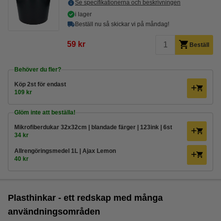
Se specifikationerna och beskrivningen
i lager
Beställ nu så skickar vi på måndag!
59 kr
Beställ
Behöver du fler?
Köp
2st
för endast
109 kr
Glöm inte att beställa!
Mikrofiberdukar 32x32cm | blandade färger | 123ink | 6st
34 kr
Allrengöringsmedel 1L | Ajax Lemon
40 kr
Plasthinkar - ett redskap med många
användningsområden