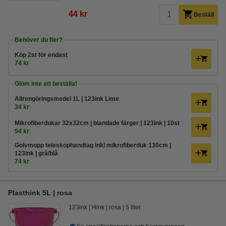
44 kr
Beställ
Behöver du fler?
Köp
2st
för endast
74 kr
Glöm inte att beställa!
Allrengöringsmedel 1L | 123ink Lime
34 kr
Mikrofiberdukar 32x32cm | blandade färger | 123ink | 10st
54 kr
Golvmopp teleskophandtag inkl mikrofiberduk 130cm |
123ink | grå/blå
74 kr
Plasthink 5L | rosa
123ink
Hink
rosa
5 liter