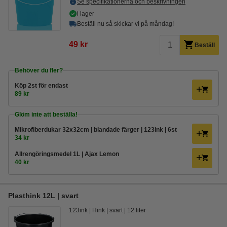
Se specifikationerna och beskrivningen
i lager
Beställ nu så skickar vi på måndag!
49 kr
Beställ
Behöver du fler?
Köp
2st
för endast
89 kr
Glöm inte att beställa!
Mikrofiberdukar 32x32cm | blandade färger | 123ink | 6st
34 kr
Allrengöringsmedel 1L | Ajax Lemon
40 kr
Plasthink 12L | svart
123ink
Hink
svart
12 liter