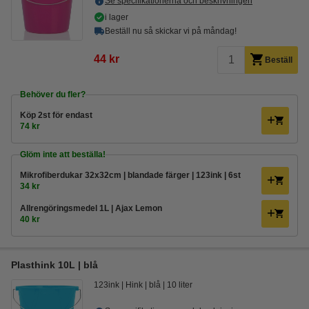
Se specifikationerna och beskrivningen
i lager
Beställ nu så skickar vi på måndag!
44 kr
Beställ
Behöver du fler?
Köp
2st
för endast
74 kr
Glöm inte att beställa!
Mikrofiberdukar 32x32cm | blandade färger | 123ink | 6st
34 kr
Allrengöringsmedel 1L | Ajax Lemon
40 kr
Plasthink 10L | blå
123ink
Hink
blå
10 liter