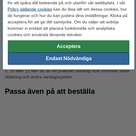
för att spåra ditt beteende på och utanför vår webbplats. I vår
Policy gällande cookies
kan du läsa allt om dessa cookies, hur
Utöver städning kan hinkarna användas till en rad andra
de fungerar och hur du kan justera dina inställningar. Klicka på
ändamål. I trädgården fungerar de utmärkt för att bära vatten,
acceptera för att ge ditt samtycke. Om du väljer att avböja
samla ogräs eller förvara mindre redskap och plantor. De kan
kommer vi endast att placera funktionella och analytiska
även användas för tillfällig förvaring i förråd eller garage,
exempelvis för trasor, rengöringsprodukter eller sortering av
cookies och använda liknande tekniker.
material. Med enkla dräneringshål kan en hink dessutom
Acceptera
användas som en tillfällig blomkruka.
Endast Nödvändiga
Tack vare sin funktionella design och mångsidighet är hinkar ett
självklart inslag i de flesta hem. Oavsett om du väljer en hink på
5, 10 eller 12 liter får du ett praktiskt redskap som förenklar både
städning och andra vardagssysslor.
Passa även på att beställa