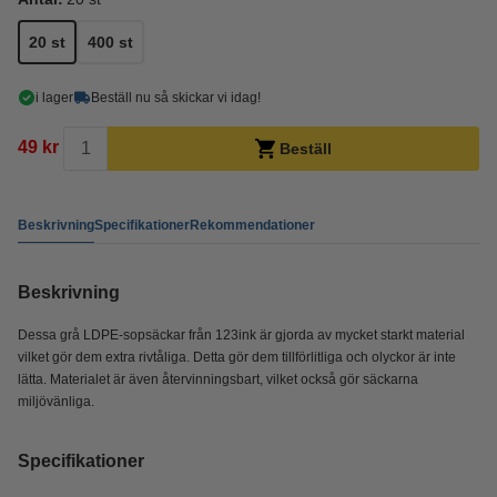
20 st
400 st
i lager
Beställ nu så skickar vi idag!
49 kr
Beställ
Beskrivning
Specifikationer
Rekommendationer
Beskrivning
Dessa grå LDPE-sopsäckar från 123ink är gjorda av mycket starkt material
vilket gör dem extra rivtåliga. Detta gör dem tillförlitliga och olyckor är inte
lätta. Materialet är även återvinningsbart, vilket också gör säckarna
miljövänliga.
Specifikationer