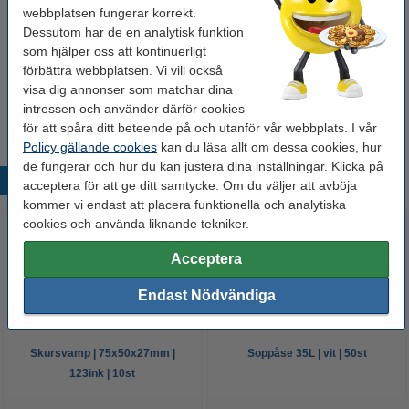
webbplatsen fungerar korrekt.
Hushållspapper 2-lag | 123ink | vit | 2st
29 kr
Dessutom har de en analytisk funktion
som hjälper oss att kontinuerligt
förbättra webbplatsen. Vi vill också
Nitrilhandskar M (8) | puderfria | svart | 100st |
visa dig annonser som matchar dina
hy@pro
115 kr
intressen och använder därför cookies
för att spåra ditt beteende på och utanför vår webbplats. I vår
Policy gällande cookies
kan du läsa allt om dessa cookies, hur
de fungerar och hur du kan justera dina inställningar. Klicka på
Populära produkter
acceptera för att ge ditt samtycke. Om du väljer att avböja
kommer vi endast att placera funktionella och analytiska
cookies och använda liknande tekniker.
Acceptera
Endast Nödvändiga
Skursvamp | 75x50x27mm |
Soppåse 35L | vit | 50st
123ink | 10st