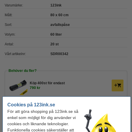
Varumärke:
123ink
Mått:
80 x 60 cm
Sort:
avfallspåse
Volym:
60 liter
Antal:
20 st
Vårt artikelnr:
SDR00342
Behöver du fler?
Köp
400st
för endast
790 kr
Glöm inte att beställa!
Cookies på 123ink.se
För att göra shopping på 123ink.se så
Våtservetter 48/fp | Pampers Harmonie Aqua
enkel som möjligt för dig använder vi
29 kr
cookies och liknande teknologier.
Funktionella cookies säkerställer att