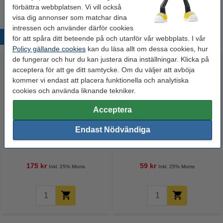
förbättra webbplatsen. Vi vill också
visa dig annonser som matchar dina
intressen och använder därför cookies
Populära produkter
för att spåra ditt beteende på och utanför vår webbplats. I vår
Policy gällande cookies
kan du läsa allt om dessa cookies, hur
de fungerar och hur du kan justera dina inställningar. Klicka på
acceptera för att ge ditt samtycke. Om du väljer att avböja
kommer vi endast att placera funktionella och analytiska
cookies och använda liknande tekniker.
Acceptera
Endast Nödvändiga
Post-it lappar 149mm x 200mm |
Post-it lappar 102mm x 152mm |
3M | blandade färger | 45 ark x4
3M | linjerade gul | 100 ark
175 kr
59 kr
Inkl. 25% Moms
Inkl. 25% Moms