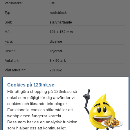
Varumärke:
3M
Typ:
notisblock
Sort:
självhäftande
Mått:
101 x 152 mm
Färg:
diverse
Utskrift:
linjerad
Antal ark:
3 x 90 ark
Vårt artikelnr:
201062
Cookies på 123ink.se
Tips! Köp med pennor!
För att göra shopping på 123ink.se så
enkel som möjligt för dig använder vi
Bläckpenna | 123ink | gul | 10st
cookies och liknande teknologier.
40 kr
Funktionella cookies säkerställer att
webbplatsen fungerar korrekt.
Kulspetspenna | Pentel Energel BL107 | blå
Dessutom har de en analytisk funktion
29 kr
som hjälper oss att kontinuerligt