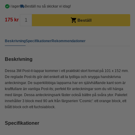
i lager
Beställ nu så skickar vi idag!
175 kr
Beställ
Beskrivning
Specifikationer
Rekommendationer
Beskrivning
Dessa 3M Post-it-lappar kommer i ett praktiskt stort format på 101 x 152 mm.
De reglade Post-its gör det enkelt att ta tydliga och snygga handskrivna
anteckningar. De superklibbiga lapparna har en självhäftande kant som är
kraftfullare än vanliga Post-its; perfekt för anteckningar som du vill hänga
med länge. Dessa anteckningsark fäster också bättre på svåra ytor. Paketet
innehåller 3 block med 90 ark från färgserien 'Cosmic': ett orange block, ett
blått block och ett fuchsiablock.
Specifikationer