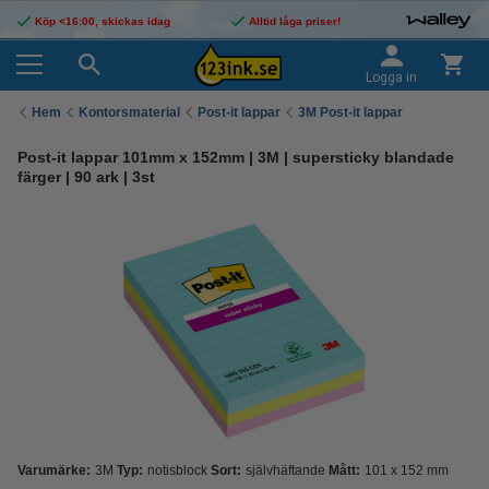
Köp <16:00, skickas idag
Alltid låga priser!
Logga in
Hem
Kontorsmaterial
Post-it lappar
3M Post-it lappar
Post-it lappar 101mm x 152mm | 3M | supersticky blandade
färger | 90 ark | 3st
Varumärke:
3M
Typ:
notisblock
Sort:
självhäftande
Mått:
101 x 152 mm