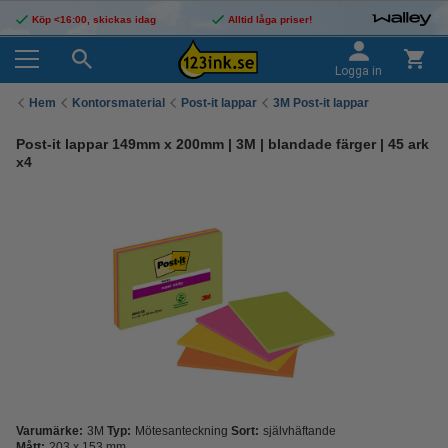
Köp <16:00, skickas idag
Alltid låga priser!
Logga in
Hem
Kontorsmaterial
Post-it lappar
3M Post-it lappar
Post-it lappar 149mm x 200mm | 3M | blandade färger | 45 ark
x4
Varumärke:
3M
Typ:
Mötesanteckning
Sort:
självhäftande
Mått:
203 x 153 mm