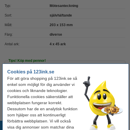
Typ:
Mötesanteckning
Sort:
självhäftande
Mått:
203 x 153 mm
Färg:
diverse
Antal ark:
4 x 45 ark
Tips! Köp med pennor!
Cookies på 123ink.se
Bläckpenna | 123ink | gul | 10st
40 kr
För att göra shopping på 123ink.se så
enkel som möjligt för dig använder vi
cookies och liknande teknologier.
Kulspetspenna | Pentel Energel BL107 | blå
Funktionella cookies säkerställer att
29 kr
webbplatsen fungerar korrekt.
Dessutom har de en analytisk funktion
som hjälper oss att kontinuerligt
förbättra webbplatsen. Vi vill också
Populära produkter
visa dig annonser som matchar dina