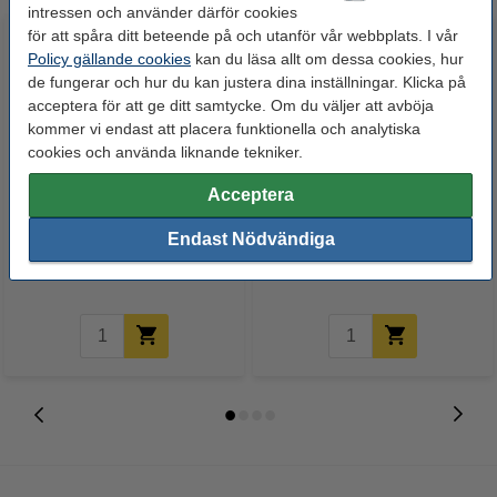
intressen och använder därför cookies
för att spåra ditt beteende på och utanför vår webbplats. I vår
Policy gällande cookies
kan du läsa allt om dessa cookies, hur
de fungerar och hur du kan justera dina inställningar. Klicka på
acceptera för att ge ditt samtycke. Om du väljer att avböja
kommer vi endast att placera funktionella och analytiska
cookies och använda liknande tekniker.
Post-it lappar 51mm x 51mm |
Post-it lappar 101mm x 152mm |
Acceptera
123ink | neon | 250 ark
3M | supersticky blandade
Endast Nödvändiga
färger | 90 ark | 3st
32 kr
175 kr
Inkl. 25% Moms
Inkl. 25% Moms