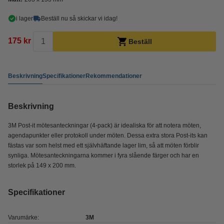
i lager
Beställ nu så skickar vi idag!
175 kr
Beställ
Beskrivning
Specifikationer
Rekommendationer
Beskrivning
3M Post-it mötesanteckningar (4-pack) är idealiska för att notera möten,
agendapunkter eller protokoll under möten. Dessa extra stora Post-its kan
fästas var som helst med ett självhäftande lager lim, så att möten förblir
synliga. Mötesanteckningarna kommer i fyra slående färger och har en
storlek på 149 x 200 mm.
Specifikationer
Varumärke:
3M