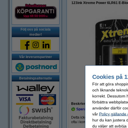
123ink Xtreme Power 6LR61 E-Bloc
Följ oss på sociala
medier!
Vår leveranspartner
Cookies på 1
Betalningsalternativ
För att göra shoppi
och liknande teknol
korrekt. Dessutom ha
Zoom
förbättra webbplats
Beskrivning
använder därför coo
Spara upp till
21,1%
med varumä
vår
Policy gällande
Detta icke-uppladdningsbara alkalis
hur du kan justera d
ofta i kommunikationsutrustning, klo
du väljer att avböja