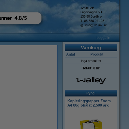
123ink AB
Lagervägen 5D
136 50 Jordbro
T
: 08-550 04 123
@
:
info@123ink.se
Logga in
Varukorg
Antal
Produkt
Inga produkter
Totalt:
0 kr
Fynd!
Kopieringspapper Zoom
A4 80g ohålat 2,500 ark