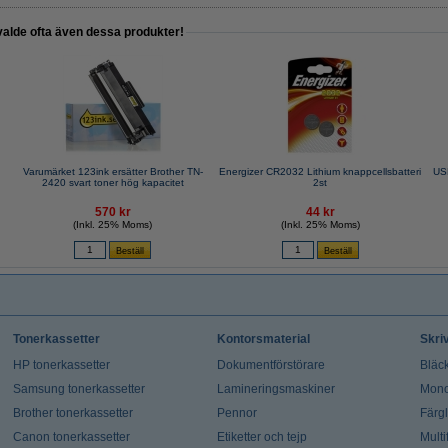
valde ofta även dessa produkter!
Varumärket 123ink ersätter Brother TN-
Energizer CR2032 Lithium knappcellsbatteri
USB
2420 svart toner hög kapacitet
2st
570 kr
44 kr
(Inkl. 25% Moms)
(Inkl. 25% Moms)
Tonerkassetter
Kontorsmaterial
Skri
HP tonerkassetter
Dokumentförstörare
Bläck
Samsung tonerkassetter
Lamineringsmaskiner
Mono
Brother tonerkassetter
Pennor
Färg
Canon tonerkassetter
Etiketter och tejp
Multi