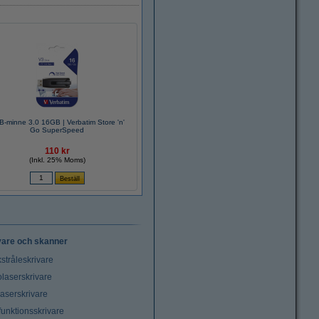
-minne 3.0 16GB | Verbatim Store 'n'
Go SuperSpeed
110 kr
(Inkl. 25% Moms)
vare och skanner
stråleskrivare
laserskrivare
laserskrivare
funktionsskrivare