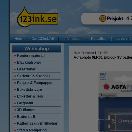
Hem
Om 123ink AB
Information
Köpvillkor
Leverans
Webbshop
Hem
Batterier🔋
E (9V)
Kontorsmaterial
Agfaphoto 6LR61 E-block 9V batter
Bläckpatroner
Lasertoner
Skrivare & Skanner
Papper & Fotopapper
Etikettskrivare
Etiketter & Tejp
Färgband
3D-filament
Batterier🔋
Kaffemaskin & Tillbehör
Städ & Rengöring