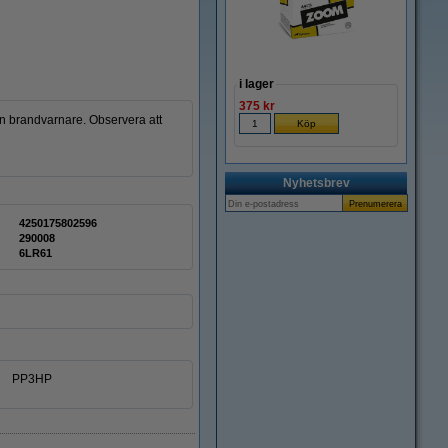
i lager
375 kr
en brandvarnare. Observera att
Nyhetsbrev
4250175802596
290008
6LR61
PP3HP