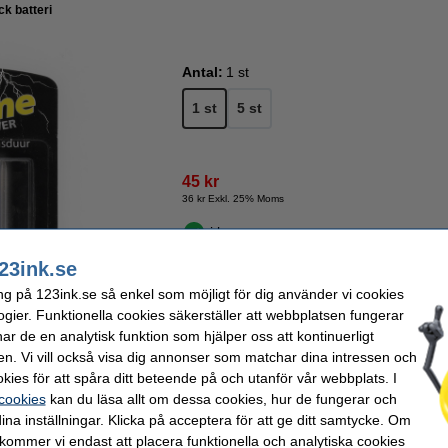
k batteri
Antal:
1 st
1 st
5 st
45 kr
36 kr Exkl. 25% Moms
i lager
Beställ nu så skickar vi idag!
23ink.se
ng på 123ink.se så enkel som möjligt för dig använder vi cookies
Beställ
ogier. Funktionella cookies säkerställer att webbplatsen fungerar
r de en analytisk funktion som hjälper oss att kontinuerligt
en. Vi vill också visa dig annonser som matchar dina intressen och
kies för att spåra ditt beteende på och utanför vår webbplats. I
rket 123ink.
 cookies
kan du läsa allt om dessa cookies, hur de fungerar och
ka Xtreme Power E-batteri (9 volt) har en spänning på 9V och en kapacitet på 500 
ina inställningar. Klicka på acceptera för att ge ditt samtycke. Om
ckor och larmsystem. Xtreme Power-batterierna håller längre än vanliga batterier.
 kommer vi endast att placera funktionella och analytiska cookies