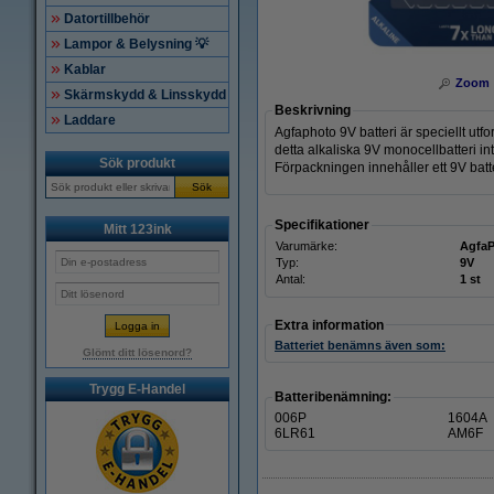
Datortillbehör
Lampor & Belysning 💡
Kablar
Zoom
Skärmskydd & Linsskydd
Beskrivning
Laddare
Agfaphoto 9V batteri är speciellt ut
detta alkaliska 9V monocellbatteri in
Sök produkt
Förpackningen innehåller ett 9V batte
Sök
Specifikationer
Mitt 123ink
Varumärke:
Agfa
Typ:
9V
Antal:
1 st
Extra information
Batteriet benämns även som:
Glömt ditt lösenord?
Trygg E-Handel
Batteribenämning:
006P
1604A
6LR61
AM6F