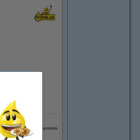
mAh. Denna typ av batteri används