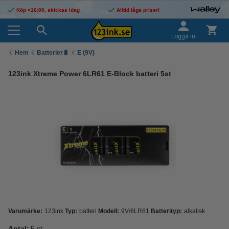
Köp <16:00, skickas idag
Alltid låga priser!
Logga in
Hem
Batterier🔋
E (9V)
123ink Xtreme Power 6LR61 E-Block batteri 5st
Varumärke:
123ink
Typ:
batteri
Modell:
9V/6LR61
Batterityp:
alkalisk
Antal:
5 st