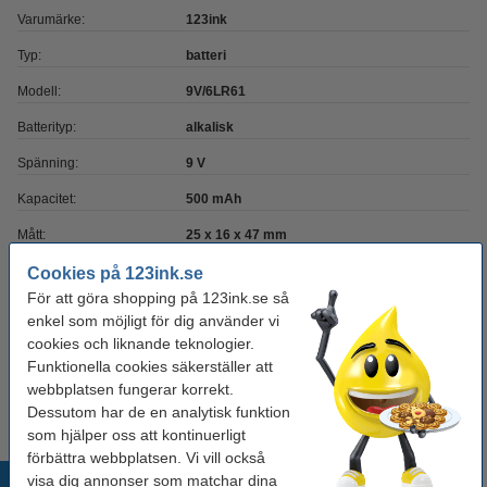
Varumärke:
123ink
Typ:
batteri
Modell:
9V/6LR61
Batterityp:
alkalisk
Spänning:
9 V
Kapacitet:
500 mAh
Mått:
25 x 16 x 47 mm
Uppladdningsbar:
nej
Cookies på 123ink.se
För att göra shopping på 123ink.se så
Antal:
5 st
enkel som möjligt för dig använder vi
cookies och liknande teknologier.
Funktionella cookies säkerställer att
Extra information
webbplatsen fungerar korrekt.
Batteriet benämns
även som:
Dessutom har de en analytisk funktion
som hjälper oss att kontinuerligt
förbättra webbplatsen. Vi vill också
Populära produkter
visa dig annonser som matchar dina