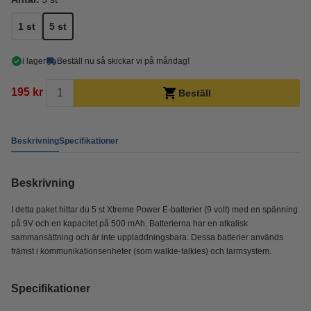
1 st
5 st
i lager
Beställ nu så skickar vi på måndag!
195 kr
Beställ
Beskrivning
Specifikationer
Beskrivning
I detta paket hittar du 5 st Xtreme Power E-batterier (9 volt) med en spänning
på 9V och en kapacitet på 500 mAh. Batterierna har en alkalisk
sammansättning och är inte uppladdningsbara. Dessa batterier används
främst i kommunikationsenheter (som walkie-talkies) och larmsystem.
Specifikationer