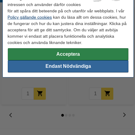
intressen och använder därför cookies
för att spåra ditt beteende på och utanför vår webbplats. I vår
Policy gällande cookies
kan du läsa allt om dessa cookies, hur
de fungerar och hur du kan justera dina inställningar. Klicka på
acceptera för att ge ditt samtycke. Om du väljer att avböja
kommer vi endast att placera funktionella och analytiska
cookies och använda liknande tekniker.
Acceptera
Post-it lappar 76mm x 76mm |
123ink Xtreme Power AA + AAA
123ink | gul | 100 ark | 12st
batterier 24st x2
Endast Nödvändiga
195 kr
325 kr
Inkl. 25% Moms
Inkl. 25% Moms