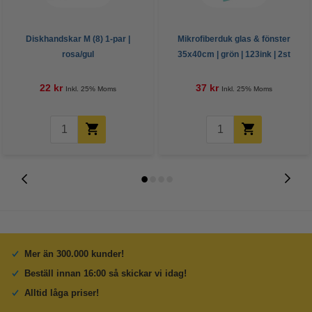
Diskhandskar M (8) 1-par |
Mikrofiberduk glas & fönster
rosa/gul
35x40cm | grön | 123ink | 2st
22 kr
37 kr
Inkl. 25% Moms
Inkl. 25% Moms
Mer än 300.000 kunder!
Beställ innan 16:00 så skickar vi idag!
Alltid låga priser!