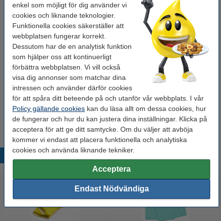
enkel som möjligt för dig använder vi
cookies och liknande teknologier.
Glöm inte att beställa!
Funktionella cookies säkerställer att
webbplatsen fungerar korrekt.
Mikrofiberduk glas & fönster 35x40cm | grön |
123ink | 2st
Dessutom har de en analytisk funktion
37 kr
som hjälper oss att kontinuerligt
förbättra webbplatsen. Vi vill också
Fönsterskrapa 35cm rostfritt stål | 123ink
visa dig annonser som matchar dina
84 kr
intressen och använder därför cookies
för att spåra ditt beteende på och utanför vår webbplats. I vår
Policy gällande cookies
kan du läsa allt om dessa cookies, hur
Extra information
de fungerar och hur du kan justera dina inställningar. Klicka på
Säkerhetsdatablad
acceptera för att ge ditt samtycke. Om du väljer att avböja
kommer vi endast att placera funktionella och analytiska
cookies och använda liknande tekniker.
Populära produkter
Acceptera
Endast Nödvändiga