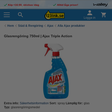
Köp <16:00, skickas idag
Alltid låga priser!
Logga in
Hem
Städ & Rengöring
Ajax
Alla Ajax produkter
Glasrengöring 750ml | Ajax Triple Action
Extra info:
Säkerhetsinformation
Sort:
spray
Lämplig för:
glas
Typ:
glasrengöringsmedel