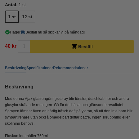
Antal:
1 st
1 st
12 st
i lager
Beställ nu så skickar vi på måndag!
40 kr
Beställ
Beskrivning
Specifikationer
Rekommendationer
Beskrivning
Med denna Ajax glasrengöringsspray blir fönster, duschkabiner och andra
glasytor strålande rena igen. Gå för det bästa och glänsande resultatet.
Sprayen lämnar även en härlig fräsch doft på ytorna, så att den inte bara blir
synbart renare utan också omedelbart doftar bättre. Ingen skrubbning eller
sköljning behövs.
Flaskan innehåller 750ml.