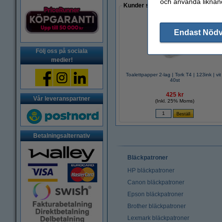
och använda liknand
Kunder som gjort ett liknande köp 
Endast Nöd
Följ oss på sociala
medier!
Toalettpapper 2-lag | Tork T4 | 123ink | vit 
40st
425 kr
Vår leveranspartner
(Inkl. 25% Moms)
Betalningsalternativ
Bläckpatroner
HP bläckpatroner
Canon bläckpatroner
Epson bläckpatroner
Brother bläckpatroner
Lexmark bläckpatroner