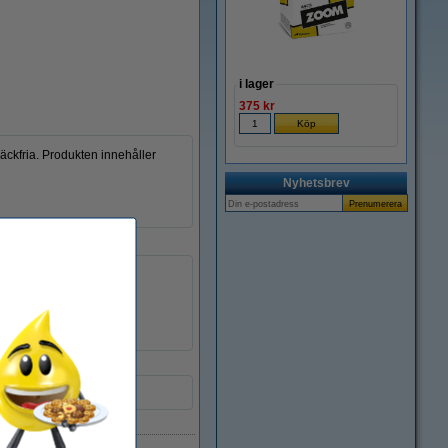
i lager
375 kr
fläckfria. Produkten innehåller
Nyhetsbrev
3 st
270 tvättar
12,15 liter
Säkerhetsinformation