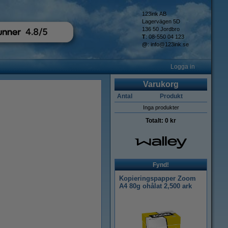
123ink AB
Lagervägen 5D
136 50 Jordbro
T
: 08-550 04 123
@
:
info@123ink.se
Logga in
Varukorg
Antal
Produkt
Inga produkter
Totalt:
0 kr
Fynd!
Kopieringspapper Zoom
A4 80g ohålat 2,500 ark