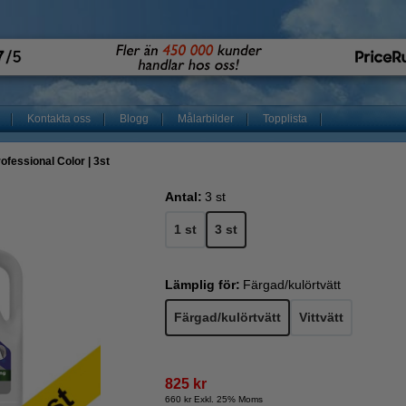
Kontakta oss
Blogg
Målarbilder
Topplista
ofessional Color | 3st
Antal:
3 st
1 st
3 st
Lämplig för:
Färgad/kulörtvätt
Färgad/kulörtvätt
Vittvätt
825 kr
660 kr Exkl. 25% Moms