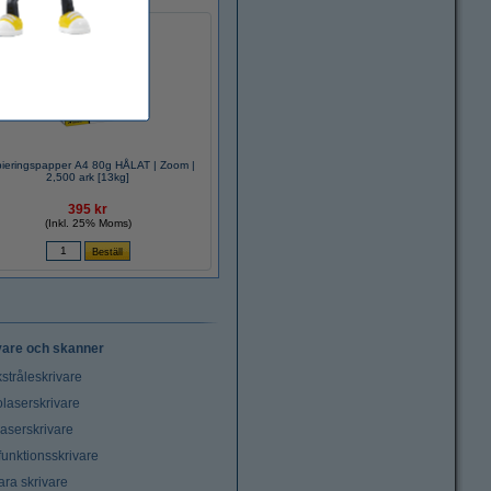
ieringspapper A4 80g HÅLAT | Zoom |
2,500 ark [13kg]
395 kr
(Inkl. 25% Moms)
vare och skanner
stråleskrivare
laserskrivare
laserskrivare
funktionsskrivare
ara skrivare