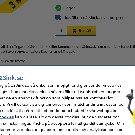
i lager
Beställ nu så skickar vi imorgon!
Beställ
ll att dina färgade kläder och textilier kommer ut ur tvättmaskinen rena, fräscha och 
bort även envisa fläckar. Det här är ett 3-pack.
ll ca 90 tvättar.
23ink.se
Antal:
ng på 123ink.se så enkel som möjligt för dig använder vi cookies
medel
Kapacitet:
ogier. Funktionella cookies säkerställer att webbplatsen fungerar
Volym:
d/kulörtvätt
Extra info:
r de en analytisk funktion som hjälper oss att kontinuerligt
nde
en. Vi vill också visa dig annonser som matchar dina intressen och
kies för att spåra ditt beteende på och utanför vår webbplats. I
 cookies
kan du läsa allt om dessa cookies, hur de fungerar och
ina inställningar. Klicka på acceptera för att ge ditt samtycke. Om
 kommer vi endast att placera funktionella och analytiska cookies