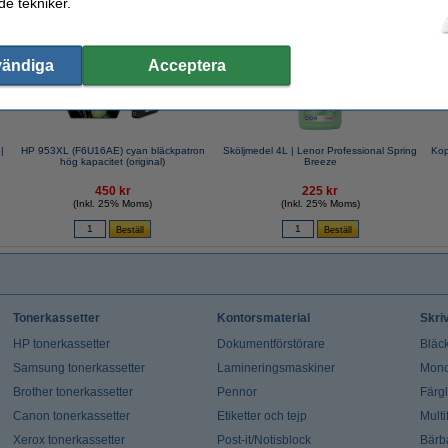
e tekniker.
valde ofta även dessa produkter!
vändiga
Acceptera
|
HP 953XL (F6U16AE) cyan bläckpatron
Sköljmedel 4L | Lenor Professional Spring
Kop
hög kapacitet (original)
Breeze
450 kr
225 kr
(Inkl. 25% Moms)
(Inkl. 25% Moms)
Tonerkassetter
Kontorsmaterial
Skri
HP tonerkassetter
Dokumentförstörare
Bläck
Samsung tonerkassetter
Lamineringsmaskiner
Mono
Brother tonerkassetter
Pennor
Färg
Canon tonerkassetter
Etiketter och tejp
Multi
Xerox tonerkassetter
Post-it/Notisblock
Bärb