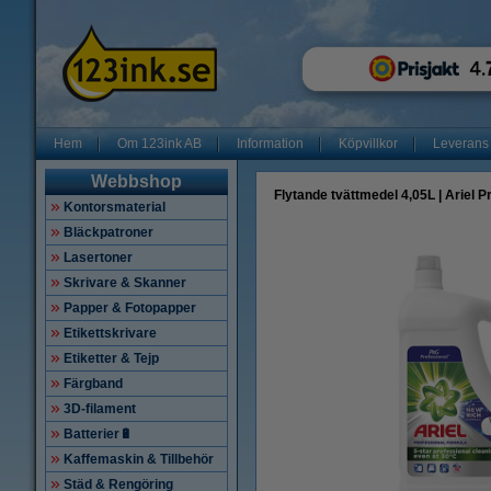
Hem
Om 123ink AB
Information
Köpvillkor
Leverans
Webbshop
Flytande tvättmedel 4,05L | Ariel Pr
Kontorsmaterial
Bläckpatroner
Lasertoner
Skrivare & Skanner
Papper & Fotopapper
Etikettskrivare
Etiketter & Tejp
Färgband
3D-filament
Batterier🔋
Kaffemaskin & Tillbehör
Städ & Rengöring