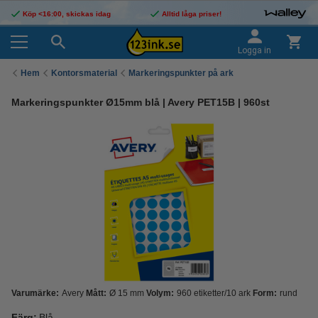
Köp <16:00, skickas idag
Alltid låga priser!
Logga in
Hem
Kontorsmaterial
Markeringspunkter på ark
Markeringspunkter Ø15mm blå | Avery PET15B | 960st
Varumärke:
Avery
Mått:
Ø 15 mm
Volym:
960 etiketter/10 ark
Form:
rund
Färg:
Blå