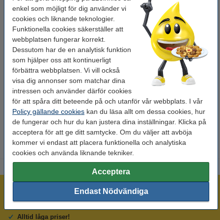
enkel som möjligt för dig använder vi
Specifikationer
cookies och liknande teknologier.
Funktionella cookies säkerställer att
Varumärke:
Avery
webbplatsen fungerar korrekt.
Dessutom har de en analytisk funktion
Mått:
Ø 15 mm
som hjälper oss att kontinuerligt
Volym:
960 etiketter/10 ark
förbättra webbplatsen. Vi vill också
visa dig annonser som matchar dina
Form:
rund
intressen och använder därför cookies
för att spåra ditt beteende på och utanför vår webbplats. I vår
Vidhäftning:
permanent
Policy gällande cookies
kan du läsa allt om dessa cookies, hur
Färg:
blå
de fungerar och hur du kan justera dina inställningar. Klicka på
acceptera för att ge ditt samtycke. Om du väljer att avböja
kommer vi endast att placera funktionella och analytiska
cookies och använda liknande tekniker.
Acceptera
Mer än 300.000 kunder!
Endast Nödvändiga
Beställ innan 16:00 så skickar vi idag!
Alltid låga priser!