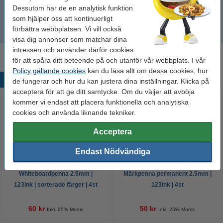
Dyson DC45 SV
Dessutom har de en analytisk funktion
som hjälper oss att kontinuerligt
förbättra webbplatsen. Vi vill också
Dyson DC45 Type B
visa dig annonser som matchar dina
intressen och använder därför cookies
för att spåra ditt beteende på och utanför vår webbplats. I vår
Policy gällande cookies
kan du läsa allt om dessa cookies, hur
Populära produkter
de fungerar och hur du kan justera dina inställningar. Klicka på
acceptera för att ge ditt samtycke. Om du väljer att avböja
kommer vi endast att placera funktionella och analytiska
cookies och använda liknande tekniker.
Acceptera
Endast Nödvändiga
Whiteboardpenna 2.5mm |
Märkpenna permanent 2.5mm |
123ink | sorterade färger | 4st
123ink | 4st
60 kr
50 kr
Inkl. 25% Moms
Inkl. 25% Moms