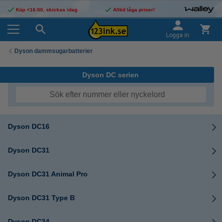
Köp <16:00, skickas idag
Alltid låga priser!
Logga in
Dyson dammsugarbatterier
Dyson DC serien
Dyson DC16
Dyson DC31
Dyson DC31 Animal Pro
Dyson DC31 Type B
Dyson DC34