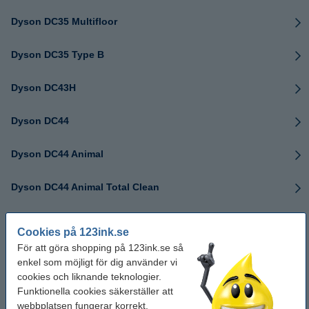
Dyson DC35 Multifloor
Dyson DC35 Type B
Dyson DC43H
Dyson DC44
Dyson DC44 Animal
Dyson DC44 Animal Total Clean
Dyson DC44 Exclusive
Cookies på 123ink.se
För att göra shopping på 123ink.se så
Dyson DC44 Type B
enkel som möjligt för dig använder vi
cookies och liknande teknologier.
Dyson DC45
Funktionella cookies säkerställer att
webbplatsen fungerar korrekt.