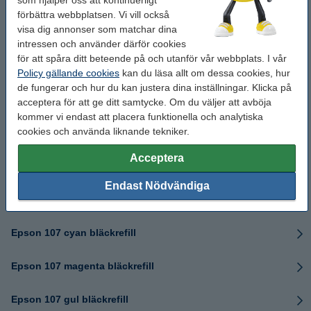
som hjälper oss att kontinuerligt
förbättra webbplatsen. Vi vill också
visa dig annonser som matchar dina
Epson 106 svart fotobläck bläckrefill
intressen och använder därför cookies
för att spåra ditt beteende på och utanför vår webbplats. I vår
Epson 106 cyan bläckrefill
Policy gällande cookies
kan du läsa allt om dessa cookies, hur
de fungerar och hur du kan justera dina inställningar. Klicka på
Epson 106 magenta bläckrefill
acceptera för att ge ditt samtycke. Om du väljer att avböja
kommer vi endast att placera funktionella och analytiska
cookies och använda liknande tekniker.
Epson 106 gul bläckrefill
Acceptera
Epson 106 serien
Endast Nödvändiga
Epson 107 svart bläckrefill
Epson 107 cyan bläckrefill
Epson 107 magenta bläckrefill
Epson 107 gul bläckrefill