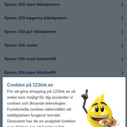
Epson 103 cyan bläckpatron
Epson 103 magenta bläckpatron
Epson 103 gul bläckpatron
Epson 103 serien
Epson 104 svart bläckrefill
Epson 104 cyan bläckrefill
Cookies på 123ink.se
Epson 104 magenta bläckrefill
För att göra shopping på 123ink.se så
enkel som möjligt för dig använder vi
Epson 104 gul bläckrefill
cookies och liknande teknologier.
Funktionella cookies säkerställer att
Epson 104 serien
webbplatsen fungerar korrekt.
Dessutom har de en analytisk funktion
Epson 105 svart bläckrefill