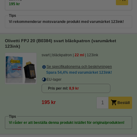
195 kr
Tips
Vi rekommenderar motsvarande produkt med varumärket 123ink!
Olivetti FPJ 20 (B0384) svart bläckpatron (varumärket
123ink)
svart
bläckpatron
22 ml
123ink
Se specifikationerna och beskrivningen
Spara
54,4%
med varumärket 123ink!
EU-lager
Pris per ml
8,9 kr
195 kr
Beställ
Tips
Vi råder er att beställa denna produkt istället för originalprodukten!