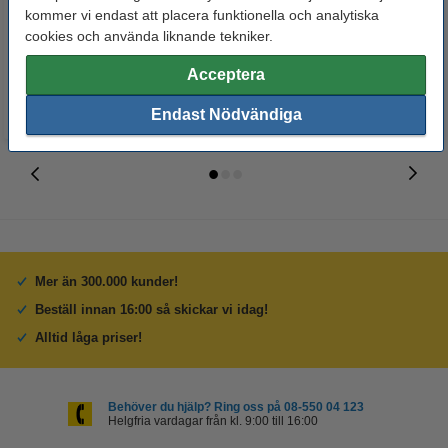
kommer vi endast att placera funktionella och analytiska
cookies och använda liknande tekniker.
60 kr
50 kr
Inkl. 25% Moms
Inkl. 25% Moms
Acceptera
Endast Nödvändiga
Mer än 300.000 kunder!
Beställ innan 16:00 så skickar vi idag!
Alltid låga priser!
Behöver du hjälp? Ring oss på 08-550 04 123
Helgfria vardagar från kl. 9:00 till 16:00