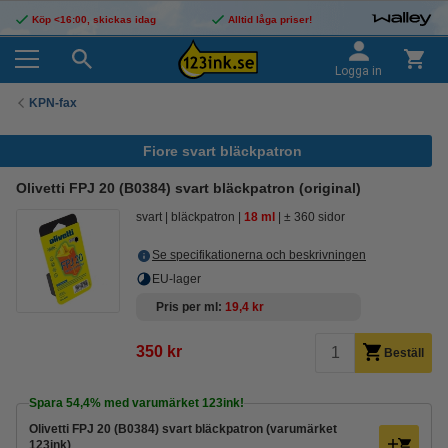
Köp <16:00, skickas idag
Alltid låga priser!
Logga in
KPN-fax
Fiore svart bläckpatron
Olivetti FPJ 20 (B0384) svart bläckpatron (original)
svart
bläckpatron
18 ml
± 360 sidor
Se specifikationerna och beskrivningen
EU-lager
Pris per ml
19,4 kr
350 kr
Beställ
Spara
54,4%
med varumärket 123ink!
Olivetti FPJ 20 (B0384) svart bläckpatron (varumärket
123ink)