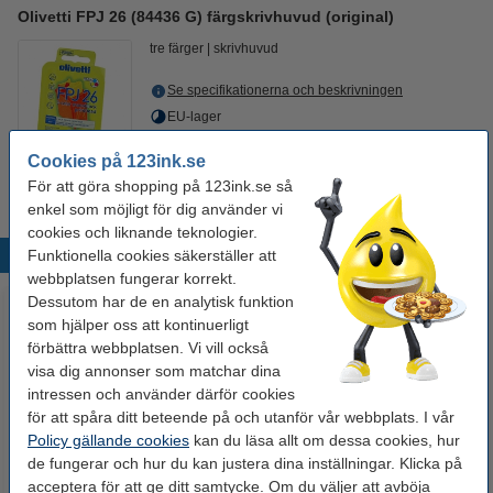
Olivetti FPJ 26 (84436 G) färgskrivhuvud (original)
tre färger
skrivhuvud
Se specifikationerna och beskrivningen
EU-lager
Cookies på 123ink.se
300 kr
Beställ
För att göra shopping på 123ink.se så
enkel som möjligt för dig använder vi
cookies och liknande teknologier.
Funktionella cookies säkerställer att
Populära produkter
webbplatsen fungerar korrekt.
Dessutom har de en analytisk funktion
som hjälper oss att kontinuerligt
förbättra webbplatsen. Vi vill också
visa dig annonser som matchar dina
intressen och använder därför cookies
för att spåra ditt beteende på och utanför vår webbplats. I vår
Policy gällande cookies
kan du läsa allt om dessa cookies, hur
de fungerar och hur du kan justera dina inställningar. Klicka på
Whiteboardpenna 2.5mm |
Märkpenna permanent 2.5mm |
acceptera för att ge ditt samtycke. Om du väljer att avböja
123ink | sorterade färger | 4st
123ink | 4st