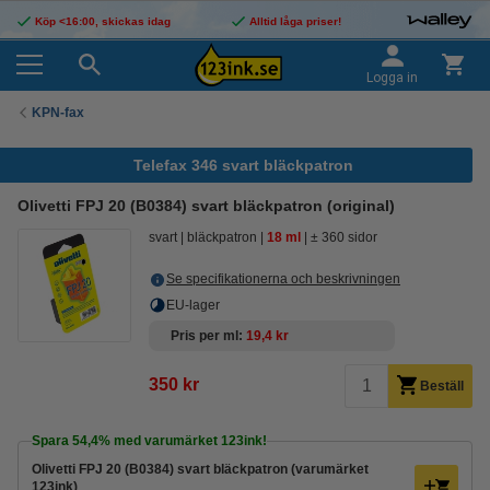
Köp <16:00, skickas idag
Alltid låga priser!
Logga in
KPN-fax
Telefax 346 svart bläckpatron
Olivetti FPJ 20 (B0384) svart bläckpatron (original)
svart
bläckpatron
18 ml
± 360 sidor
Se specifikationerna och beskrivningen
EU-lager
Pris per ml
19,4 kr
350 kr
Beställ
Spara
54,4%
med varumärket 123ink!
Olivetti FPJ 20 (B0384) svart bläckpatron (varumärket
123ink)