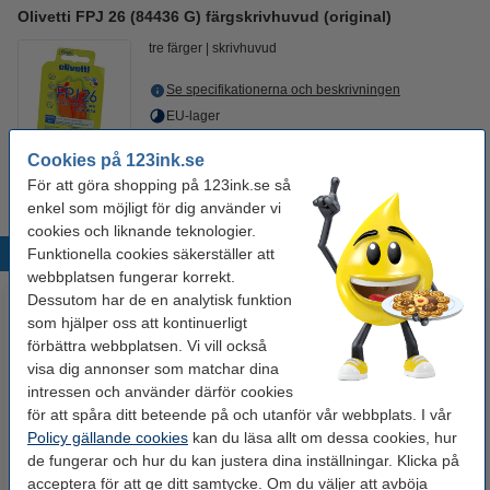
Olivetti FPJ 26 (84436 G) färgskrivhuvud (original)
tre färger
skrivhuvud
Se specifikationerna och beskrivningen
EU-lager
Cookies på 123ink.se
300 kr
Beställ
För att göra shopping på 123ink.se så
enkel som möjligt för dig använder vi
cookies och liknande teknologier.
Funktionella cookies säkerställer att
Populära produkter
webbplatsen fungerar korrekt.
Dessutom har de en analytisk funktion
som hjälper oss att kontinuerligt
förbättra webbplatsen. Vi vill också
visa dig annonser som matchar dina
intressen och använder därför cookies
för att spåra ditt beteende på och utanför vår webbplats. I vår
Policy gällande cookies
kan du läsa allt om dessa cookies, hur
de fungerar och hur du kan justera dina inställningar. Klicka på
Whiteboardpenna 2.5mm |
Lamineringsfickor A4 80 mik. |
acceptera för att ge ditt samtycke. Om du väljer att avböja
123ink | sorterade färger | 4st
blank | 123ink 100st