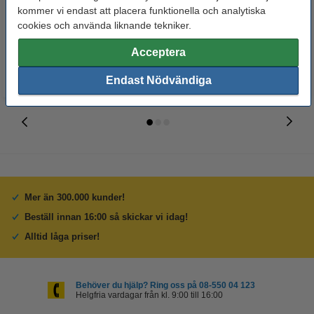
kommer vi endast att placera funktionella och analytiska
cookies och använda liknande tekniker.
60 kr
125 kr
Inkl. 25% Moms
Inkl. 25% Moms
Acceptera
Endast Nödvändiga
Mer än 300.000 kunder!
Beställ innan 16:00 så skickar vi idag!
Alltid låga priser!
Behöver du hjälp? Ring oss på 08-550 04 123
Helgfria vardagar från kl. 9:00 till 16:00