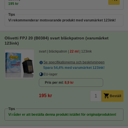
195 kr
Tips
Vi rekommenderar motsvarande produkt med varumärket 123ink!
Olivetti FPJ 20 (B0384) svart bläckpatron (varumärket
123ink)
svart
bläckpatron
22 ml
123ink
Se specifikationerna och beskrivningen
Spara
54,4%
med varumärket 123ink!
EU-lager
Pris per ml
8,9 kr
195 kr
Beställ
Tips
Vi råder er att beställa denna produkt istället för originalprodukten!