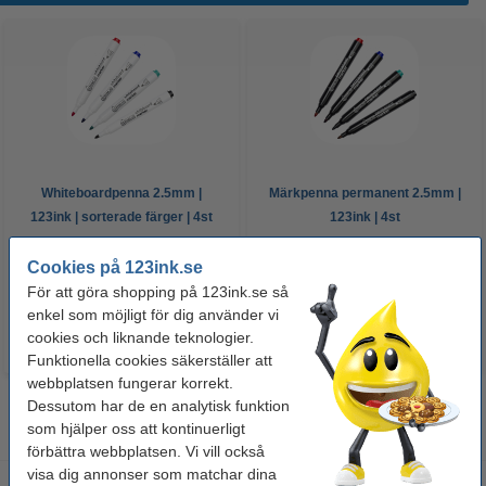
Whiteboardpenna 2.5mm |
Märkpenna permanent 2.5mm |
123ink | sorterade färger | 4st
123ink | 4st
Cookies på 123ink.se
60 kr
50 kr
Inkl. 25% Moms
Inkl. 25% Moms
För att göra shopping på 123ink.se så
enkel som möjligt för dig använder vi
cookies och liknande teknologier.
Funktionella cookies säkerställer att
webbplatsen fungerar korrekt.
Dessutom har de en analytisk funktion
som hjälper oss att kontinuerligt
förbättra webbplatsen. Vi vill också
visa dig annonser som matchar dina