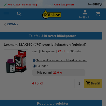
Köp <16:00, skickas idag
Alltid låga priser!
Logga in
KPN-fax
Telefax 349 svart bläckpatron
Lexmark 12AX970 (#70) svart bläckpatron (original)
svart
bläckpatron
22 ml
± 600 sidor
Se specifikationerna och beskrivningen
EU-lager
Pris per ml
21,6 kr
475 kr
Beställ
Populära produkter