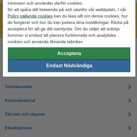
intressen och använder därför cookies
för att spåra ditt beteende på och utanför vår webbplats. I vår
Mer än 300.000 kunder!
Policy gällande cookies
kan du läsa allt om dessa cookies, hur
Beställ innan 16:00 så skickar vi idag!
de fungerar och hur du kan justera dina inställningar. Klicka på
acceptera för att ge ditt samtycke. Om du väljer att avböja
Alltid låga priser!
kommer vi endast att placera funktionella och analytiska
cookies och använda liknande tekniker.
Behöver du hjälp? Ring oss på 08-550 04 123
Acceptera
Helgfria vardagar från kl. 9:00 till 16:00
Endast Nödvändiga
Bläckpatroner
Tonerkassetter
Kontorsmaterial
Skrivare och skanner
Etikettskrivare