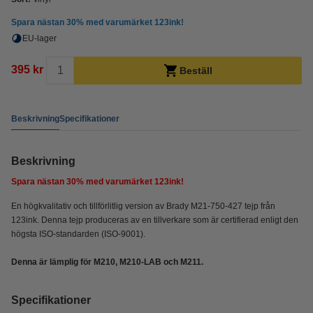
Spara nästan
30%
med varumärket 123ink!
EU-lager
395 kr
Beställ
Beskrivning
Specifikationer
Beskrivning
Spara nästan
30%
med varumärket 123ink!
En högkvalitativ och tillförlitlig version av Brady M21-750-427 tejp från
123ink. Denna tejp produceras av en tillverkare som är certifierad enligt den
högsta ISO-standarden (ISO-9001).
Denna är lämplig för M210, M210-LAB och M211.
Specifikationer