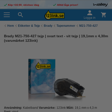
Köp <16:00, skickas idag
Alltid låga priser!
Logga in
Hem
Etiketter & Tejp
Brady
Tapenummer
M21-750-427
Brady M21-750-427 tejp | svart text - vit tejp | 19,1mm x 4,30m
(varumärket 123ink)
Användning:
Kabelband
Varumärke:
123ink
Mått:
19,1 mm x 4,3 m
Sort:
vinyl