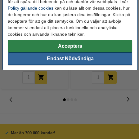
för att spåra ditt beteende på och utanför vår webbplats. I vår
Policy gällande cookies
kan du läsa allt om dessa cookies, hur
de fungerar och hur du kan justera dina inställningar. Klicka på
acceptera för att ge ditt samtycke. Om du väljer att avböja
kommer vi endast att placera funktionella och analytiska
cookies och använda liknande tekniker.
Brady M21-375-423
Brady M21-500-488
polyestertejp | vit text -
polyestertejp | svart text - vit
Acceptera
transparent tejp | 9,53mm x
tejp | 12,7mm x 6,40m
6,4m (varumärket 123ink)
(varumärket 123ink)
Endast Nödvändiga
280 kr
350 kr
Inkl. 25% Moms
Inkl. 25% Moms
Mer än 300.000 kunder!