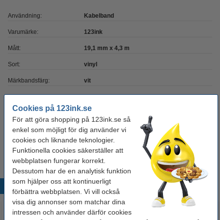
Användning:
Kabelband
Varumärke:
123ink
Mått:
19,1 mm x 4,3 m
Sort:
vinyl
Märkbandsfärg:
vit
Kapacitet:
1 st
Cookies på 123ink.se
Extra info:
säkerhetsdatablad
För att göra shopping på 123ink.se så
enkel som möjligt för dig använder vi
Tips
cookies och liknande teknologier.
Vi råder er att beställa denna produkt istället för originalprodukten!
Funktionella cookies säkerställer att
webbplatsen fungerar korrekt.
Dessutom har de en analytisk funktion
som hjälper oss att kontinuerligt
Populära produkter
förbättra webbplatsen. Vi vill också
visa dig annonser som matchar dina
intressen och använder därför cookies