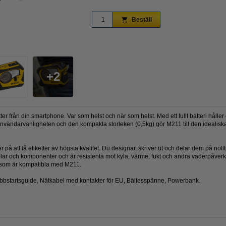
Beställ
Zoom
2
tter från din smartphone. Var som helst och när som helst. Med ett fullt batteri hålle
a användarvänligheten och den kompakta storleken (0,5kg) gör M211 till den idealisk
 på att få etiketter av högsta kvalitet. Du designar, skriver ut och delar dem på no
kablar och komponenter och är resistenta mot kyla, värme, fukt och andra väderpåverk
90 som är kompatibla med M211.
bbstartsguide, Nätkabel med kontakter för EU, Bältesspänne, Powerbank.