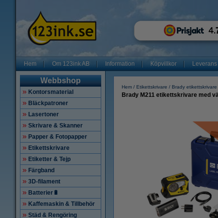
Hem
Om 123ink AB
Information
Köpvillkor
Leverans
Webbshop
Hem
Etikettskrivare
Brady etikettskrivare
Kontorsmaterial
Brady M211 etikettskrivare med v
Bläckpatroner
Lasertoner
Skrivare & Skanner
Papper & Fotopapper
Etikettskrivare
Etiketter & Tejp
Färgband
3D-filament
Batterier🔋
Kaffemaskin & Tillbehör
Städ & Rengöring