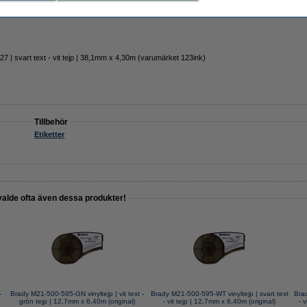
 | svart text - vit tejp | 38,1mm x 4,30m (varumärket 123ink)
Tillbehör
Etiketter
valde ofta även dessa produkter!
-
Brady M21-500-595-GN vinyltejp | vit text -
Brady M21-500-595-WT vinyltejp | svart text
Brad
grön tejp | 12,7mm x 6,40m (original)
- vit tejp | 12,7mm x 6,40m (original)
- 