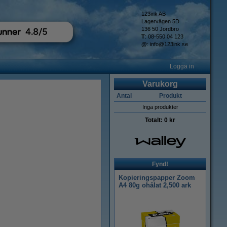
123ink AB
Lagervägen 5D
136 50 Jordbro
T
: 08-550 04 123
@
:
info@123ink.se
Logga in
Varukorg
Antal
Produkt
Inga produkter
Totalt:
0 kr
Fynd!
Kopieringspapper Zoom
A4 80g ohålat 2,500 ark