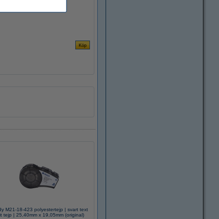
y M21-18-423 polyestertejp | svart text
vit tejp | 25,40mm x 19,05mm (original)