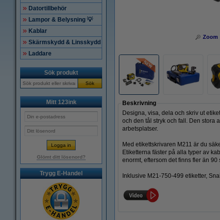
Datortillbehör
Lampor & Belysning 💡
Kablar
Zoom
Skärmskydd & Linsskydd
Laddare
Sök produkt
Sök
Mitt 123ink
Beskrivning
Designa, visa, dela och skriv ut etike
och den tål stryk och fall. Den stor
arbetsplatser.
Med etikettskrivaren M211 är du säker
Etiketterna fäster på alla typer av 
Glömt ditt lösenord?
enormt, eftersom det finns fler än 
Trygg E-Handel
Inklusive
M21-750-499 etiketter, Sna