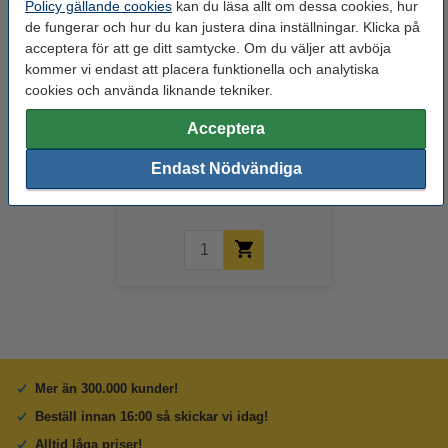
Policy gällande cookies
kan du läsa allt om dessa cookies, hur
de fungerar och hur du kan justera dina inställningar. Klicka på
acceptera för att ge ditt samtycke. Om du väljer att avböja
kommer vi endast att placera funktionella och analytiska
cookies och använda liknande tekniker.
Brady M21-750-595-WT | svart
Acceptera
text - vit tejp | 19,1mm x 6,40m
(varumärket 123ink)
Endast Nödvändiga
310 kr
Inkl. 25% Moms
Mer än 300.000 kunder!
Beställ innan 16:00 så skickar vi idag!
Alltid låga priser!