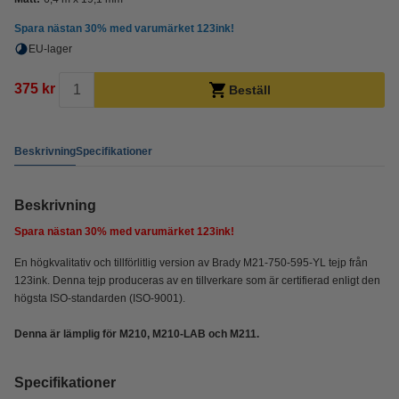
Spara nästan
30%
med varumärket 123ink!
EU-lager
375 kr
Beställ
Beskrivning
Specifikationer
Beskrivning
Spara nästan
30%
med varumärket 123ink!
En högkvalitativ och tillförlitlig version av Brady M21-750-595-YL tejp från
123ink. Denna tejp produceras av en tillverkare som är certifierad enligt den
högsta ISO-standarden (ISO-9001).
Denna är lämplig för M210, M210-LAB och M211.
Specifikationer