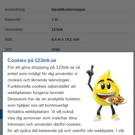
Användning:
Identifikationstejper
Kapacitet:
1 st
Varumärke:
123ink
Mått:
6,4 m x 19,1 mm
Sort:
vinyl
Märkbandsfärg:
gul
Cookies på 123ink.se
För att göra shopping på 123ink.se så
Extra info:
säkerhetsdatablad
enkel som möjligt för dig använder vi
cookies och liknande teknologier.
Tips
Funktionella cookies säkerställer att
Vi råder er att beställa denna produkt istället för originalprodukten!
webbplatsen fungerar korrekt.
Dessutom har de en analytisk funktion
som hjälper oss att kontinuerligt
förbättra webbplatsen. Vi vill också
Populära produkter
visa dig annonser som matchar dina
intressen och använder därför cookies
för att spåra ditt beteende på och utanför vår webbplats. I vår