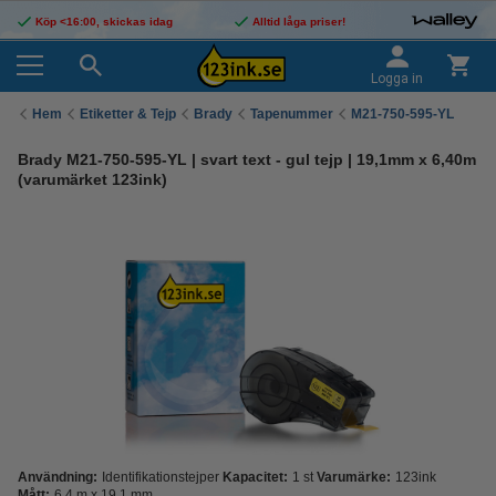
Köp <16:00, skickas idag
Alltid låga priser!
Logga in
Hem
Etiketter & Tejp
Brady
Tapenummer
M21-750-595-YL
Brady M21-750-595-YL | svart text - gul tejp | 19,1mm x 6,40m
(varumärket 123ink)
Användning:
Identifikationstejper
Kapacitet:
1 st
Varumärke:
123ink
Mått:
6,4 m x 19,1 mm