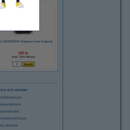
is CBGR0500K färgband svart (original)
185 kr
(Inkl. 25% Moms)
vare och skanner
stråleskrivare
laserskrivare
laserskrivare
funktionsskrivare
ara skrivare