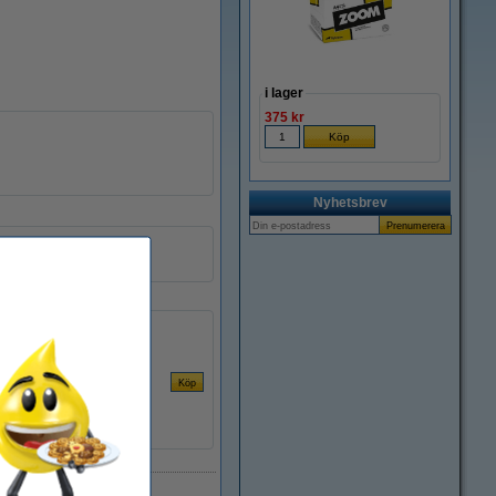
i lager
375 kr
Nyhetsbrev
parallell
180 cm