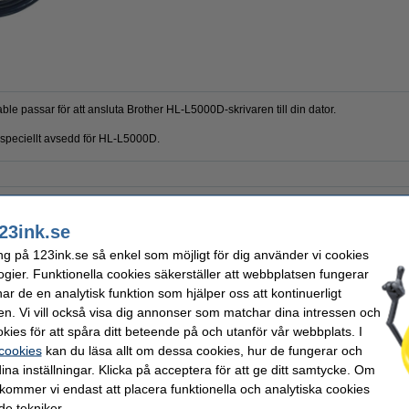
ble passar för att ansluta Brother HL-L5000D-skrivaren till din dator.
r speciellt avsedd för HL-L5000D.
er
Typ:
Längd:
23ink.se
ng på 123ink.se så enkel som möjligt för dig använder vi cookies
ogier. Funktionella cookies säkerställer att webbplatsen fungerar
r de en analytisk funktion som hjälper oss att kontinuerligt
belklämma
6st
en. Vi vill också visa dig annonser som matchar dina intressen och
kies för att spåra ditt beteende på och utanför vår webbplats. I
 cookies
kan du läsa allt om dessa cookies, hur de fungerar och
ina inställningar. Klicka på acceptera för att ge ditt samtycke. Om
 kommer vi endast att placera funktionella och analytiska cookies
e tekniker.