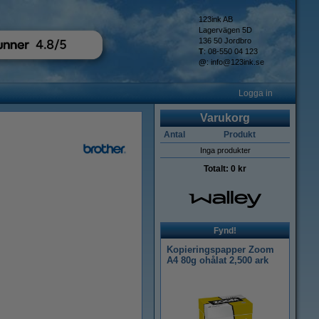
123ink AB
Lagervägen 5D
136 50 Jordbro
T
: 08-550 04 123
@
:
info@123ink.se
Logga in
Varukorg
Antal
Produkt
Inga produkter
Totalt:
0 kr
Fynd!
Kopieringspapper Zoom
A4 80g ohålat 2,500 ark