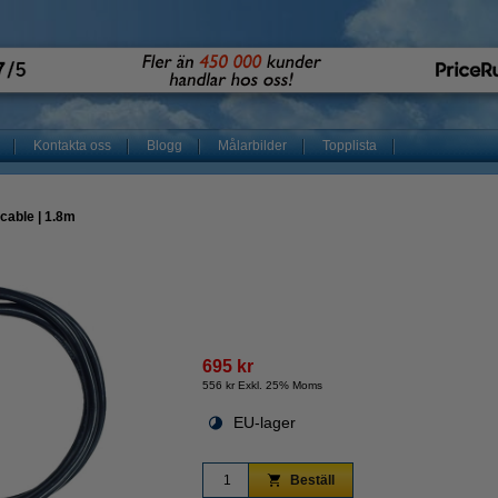
Kontakta oss
Blogg
Målarbilder
Topplista
 cable | 1.8m
695 kr
556 kr Exkl. 25% Moms
EU-lager
Beställ