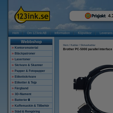
Hem
Om 123ink AB
Information
Köpvillkor
Leverans
Webbshop
Hem
Kablar
Skrivarkablar
Kontorsmaterial
Brother PC-5000 parallel interface
Bläckpatroner
Lasertoner
Skrivare & Skanner
Papper & Fotopapper
Etikettskrivare
Etiketter & Tejp
Färgband
3D-filament
Batterier🔋
Kaffemaskin & Tillbehör
Städ & Rengöring