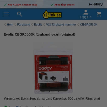
Köp <16:00, skickas idag
Alltid låga priser!
Logga in
Hem
Färgband
Evolis
Välj färgband nummer
CBGR0500K
Evolis CBGR0500K färgband svart (original)
Varumärke:
Evolis
Sort:
skrivarband
Kapacitet:
500 utskrifter
Färg:
svart