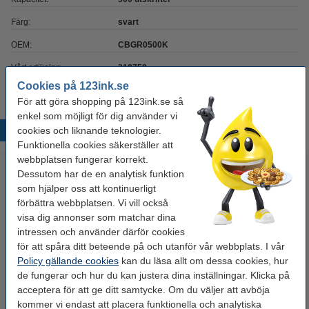
Färg:
svart
OEM:
CBGR0500K
Vårt artikelnr:
219758
Cookies på 123ink.se
För att göra shopping på 123ink.se så
enkel som möjligt för dig använder vi
cookies och liknande teknologier.
Populära produkter
Funktionella cookies säkerställer att
webbplatsen fungerar korrekt.
Dessutom har de en analytisk funktion
som hjälper oss att kontinuerligt
förbättra webbplatsen. Vi vill också
visa dig annonser som matchar dina
intressen och använder därför cookies
för att spåra ditt beteende på och utanför vår webbplats. I vår
Policy gällande cookies
kan du läsa allt om dessa cookies, hur
Kortskrivare Evolis Badgy 100
Evolis CBGR0100C färgband
de fungerar och hur du kan justera dina inställningar. Klicka på
[4kg]
YMCK (original)
acceptera för att ge ditt samtycke. Om du väljer att avböja
kommer vi endast att placera funktionella och analytiska