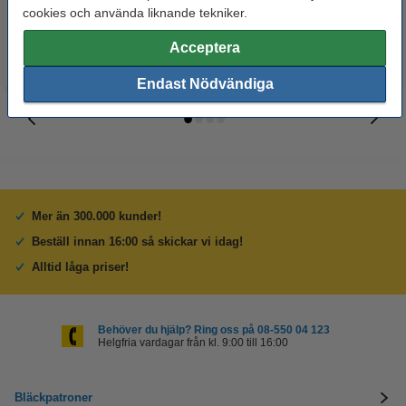
6 500 kr
475 kr
Inkl. 25% Moms
Inkl. 25% Moms
cookies och använda liknande tekniker.
Acceptera
Endast Nödvändiga
Mer än 300.000 kunder!
Beställ innan 16:00 så skickar vi idag!
Alltid låga priser!
Behöver du hjälp? Ring oss på 08-550 04 123
Helgfria vardagar från kl. 9:00 till 16:00
Bläckpatroner