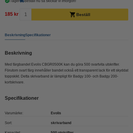
i lager
Beställ nu så skickar vi imorgon!
185 kr
Beställ
Beskrivning
Specifikationer
Beskrivning
Med färgbandet Evolis CBGR0500K kan du göra 500 svartvita utskrifter.
Förutom svart färg innehåller bandet också ett transparent lack för ett skyddat
toppskikt. Detta skrivarband är lämpligt för Badgy 100- och Badgy 200-
kortskrivare.
Specifikationer
Varumärke:
Evolis
Sort:
skrivarband
Kapacitet:
500 utskrifter