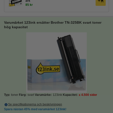
ark
85 kr
Varumärket 123ink ersätter Brother TN-325BK svart toner
hög kapacitet
Typ:
toner
Färg:
svart
Varumärke:
123ink
Kapacitet:
± 4.500 sidor
Se specifikationerna och beskrivningen
Spara nästan
45%
med varumärket 123ink!