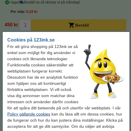
i lager
Beställ nu så skickar vi på måndag!
Per sida
0,10 kr
450 kr
Beställ
Cookies på 123ink.se
Tips! Beställ andra färger!
För att göra shopping på 123ink.se så
cyan
enkel som möjligt för dig använder vi
825 kr
cookies och liknande teknologier.
Funktionella cookies säkerställer att
webbplatsen fungerar korrekt.
magenta
Dessutom har de en analytisk funktion
825 kr
som hjälper oss att kontinuerligt
förbättra webbplatsen. Vi vill också
gul
visa dig annonser som matchar dina
825 kr
intressen och använder därför cookies
för att spåra ditt beteende på och utanför vår webbplats. I vår
Policy gällande cookies
kan du läsa allt om dessa cookies, hur
Ohålat 500 ark
de fungerar och hur du kan justera dina inställningar. Klicka på
acceptera för att ge ditt samtycke. Om du väljer att avböja
Kopieringspapper A4 80g | Zoom | 500 ark