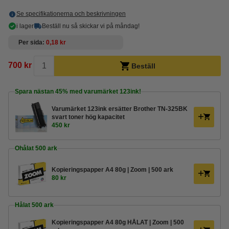
Se specifikationerna och beskrivningen
i lager
Beställ nu så skickar vi på måndag!
Per sida
0,18 kr
700 kr
Beställ
Spara nästan
45%
med varumärket 123ink!
Varumärket 123ink ersätter Brother TN-325BK
svart toner hög kapacitet
450 kr
Ohålat 500 ark
Kopieringspapper A4 80g | Zoom | 500 ark
80 kr
Hålat 500 ark
Kopieringspapper A4 80g HÅLAT | Zoom | 500