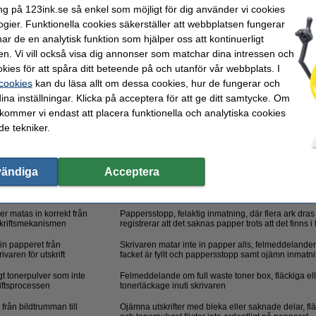
ng på 123ink.se så enkel som möjligt för dig använder vi cookies
ogier. Funktionella cookies säkerställer att webbplatsen fungerar
 eller andra komponenter i din skrivare. Som tur är kan du enkelt beställa alla des
r de en analytisk funktion som hjälper oss att kontinuerligt
en. Vi vill också visa dig annonser som matchar dina intressen och
kies för att spåra ditt beteende på och utanför vår webbplats. I
När bytet bör ske
 cookies
kan du läsa allt om dessa cookies, hur de fungerar och
från trummorna till papperet
Bleka utskrifter, ojämn färgfördelning eller ränder
ina inställningar. Klicka på acceptera för att ge ditt samtycke. Om
 kommer vi endast att placera funktionella och analytiska cookies
 på papperet genom en
Suddiga, utsmetade eller fläckiga utskrifter
e tekniker.
e och tryck
som ritar upp en
Bleka och ojämna utskrifter, tomma ränder eller flä
ad bild på bildtrumman
eller förvrängd text och bild
vändiga
Acceptera
onern innan pulvret överförs
Svaga eller ojämna utskrifter, svarta linjer eller flä
toner saknas
er matas in korrekt från
Pappersstopp, felaktig inmatning, där flera ark dras 
tskriftsmekanismen
registrerar att det saknas papper trots att det finns i
 in papperet från
Skrivaren matar inte in papper alls, felmeddelanden
ivaren för utskrift
facket är fyllt och pappersstopp samt ojämn inmatn
t tonerpulver som inte
Felmeddelande om full waste toner box, fläckiga ell
iftsprocessen
tonerläckage inuti skrivaren
från bildtrumman till
Ojämna utskrifter med bleka eller saknade delar, fläc