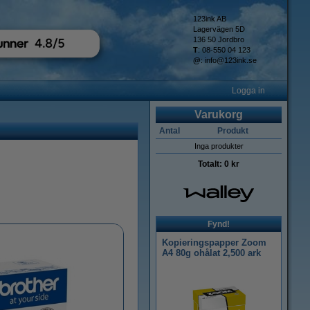
123ink AB
Lagervägen 5D
136 50 Jordbro
T
: 08-550 04 123
@
:
info@123ink.se
Logga in
Varukorg
Antal
Produkt
Inga produkter
Totalt:
0 kr
Fynd!
Kopieringspapper Zoom
A4 80g ohålat 2,500 ark