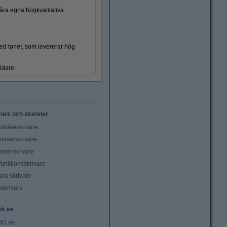
Kabelhantering
våra egna högkvalitativa
med toner, som levererar hög
vidare.
vare och skanner
stråleskrivare
laserskrivare
laserskrivare
funktionsskrivare
ara skrivare
oskrivare
nk.se
3D.se