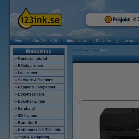
Hem
Om 123ink AB
Information
Köpvillkor
Leverans
Hem
Lasertoner
Brother
Webbshop
Kontorsmaterial
Bläckpatroner
Lasertoner
Skrivare & Skanner
Papper & Fotopapper
Etikettskrivare
Etiketter & Tejp
Färgband
3D-filament
Batterier🔋
Kaffemaskin & Tillbehör
Städ & Rengöring