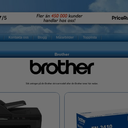
Kontakta oss
Blogg
Målarbilder
Topplista
Brother
Sök antingen på din Brother skrivarmodell eller din Brother toner här nedan.