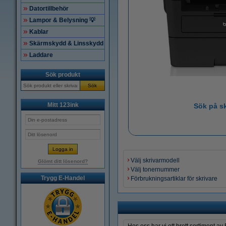
Datortillbehör
Lampor & Belysning 💡
Kablar
Skärmskydd & Linsskydd
Laddare
Sök produkt
Sök
Mitt 123ink
Sök på s
Välj skrivarmodell
Glömt ditt lösenord?
Välj tonernummer
Trygg E-Handel
Förbrukningsartiklar för skrivare