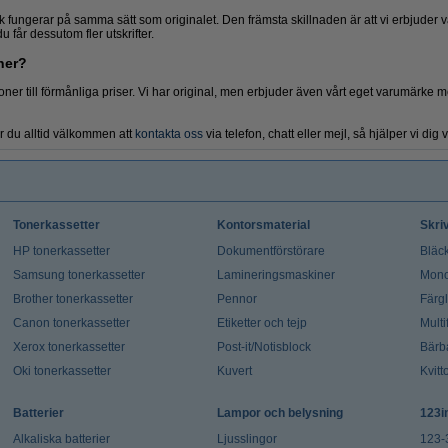
Brevkorgar
Pärmar
k fungerar på samma sätt som originalet. Den främsta skillnaden är att vi erbjuder 
du får dessutom fler utskrifter.
ner?
oner till förmånliga priser. Vi har original, men erbjuder även vårt eget varumärke 
r du alltid välkommen att
kontakta oss
via telefon, chatt eller mejl, så hjälper vi dig 
Tonerkassetter
Kontorsmaterial
Skri
HP tonerkassetter
Dokumentförstörare
Bläck
Samsung tonerkassetter
Lamineringsmaskiner
Mono
Brother tonerkassetter
Pennor
Färg
Canon tonerkassetter
Etiketter och tejp
Multi
Xerox tonerkassetter
Post-it/Notisblock
Bärb
Oki tonerkassetter
Kuvert
Kvitt
Batterier
Lampor och belysning
123i
Alkaliska batterier
Ljusslingor
123-