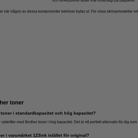
och tonerpulvret fäster inte ordentligt på papperet
ser när någon av dessa komponenter behöver bytas ut. För vissa skrivarmodeller e
her toner
 toner i standardkapacitet och hög kapacitet?
 utskrifter med Brother toner i hög kapacitet. Det är ett perfekt alternativ för dig som 
r i varumärket 123ink istället för original?