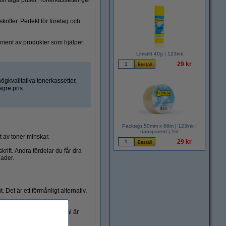
ill låga priser. Tonerkassetter ger
rifter. Perfekt för företag och
timent av produkter som hjälper
Limstift 40g | 123ink
29 kr
högkvalitativa tonerkassetter,
ägre pris.
Packtejp 50mm x 66m | 123ink |
transparent | 1st
et av toner minskar.
29 kr
rift. Andra fördelar du får dra
nader.
 Det är ett förmånligt alternativ,
m en längre tid. När det väl är