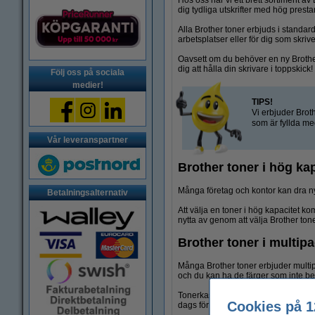
Hos oss har vi ett brett sortiment av
dig tydliga utskrifter med hög prest
Alla Brother toner erbjuds i standard
arbetsplatser eller för dig som skriv
Oavsett om du behöver en ny Brother 
dig att hålla din skrivare i toppskick!
Följ oss på sociala
medier!
TIPS!
Vi erbjuder Broth
som är fyllda med
Vår leveranspartner
Brother toner i hög ka
Många företag och kontor kan dra nytta
Betalningsalternativ
Att välja en toner i hög kapacitet k
nytta av genom att välja Brother tone
Brother toner i multip
Många Brother toner erbjuder multipack
och du kan ha de färger som inte beh
Tonerkassetter bör förvaras svalt och
Cookies på 1
dags för byte kan du skaka tonerkasset