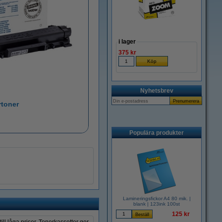
i lager
375 kr
Nyhetsbrev
rtoner
Populära produkter
Lamineringsfickor A4 80 mik. |
blank | 123ink 100st
125 kr