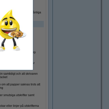
sa delar hos oss till förmånliga
ckar på pappret samt oskarp
ckar och missade partier där
in samtidigt och att skrivaren
 facket
 om att papper saknas trots att
ing
er smutsiga utskrifter samt
kar eller linjer på utskrifterna